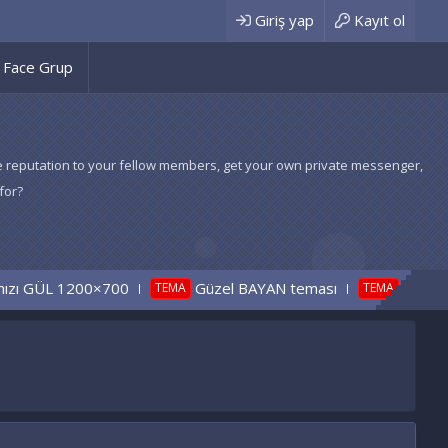
Giriş yap
Kayıt ol
Face Grup
 give reputation to your fellow members, get your own private messenger,
for?
00
Güzel BAYAN teması
BAYAN Beyaz gül Tem
TEMA
TEMA