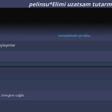
pelinsu*Elimi uzatsam tutarm
Genişletmek için tıkla...
aylaşımlar
. Emegine sağlık.