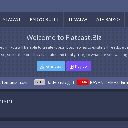
ATACAST
RADYO RULET
TEMALAR
ATA RADYO
Welcome to Flatcast.Biz
ed in, you will be able to create topics, post replies to existing threads,
 so, so much more. It's also quick and totally free, so what are you waiting 
Giriş yap
Kayıt ol
Radyo isteği
BAYAN TEMASI kırmızı GÜL 1200×7
ISTEK
TEMA
ısın