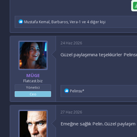
İ
Mustafa Kemal
,
Barbaros
,
Vera-1
ve 4 diğer kişi
f
a
d
e
24 Haz 2026
l
e
Güzel paylaşımına teşekkürler Pelins
r
:
MÜGE
Flatcast.biz
Yönetici
İ
Pelinsu*
Ceo
f
a
d
e
27 Haz 2026
l
e
Emeğine sağlık Pelin..Güzel paylaşım 
r
: