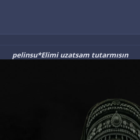
Antalya
pelinsu*Elimi uzatsam tutarmısın