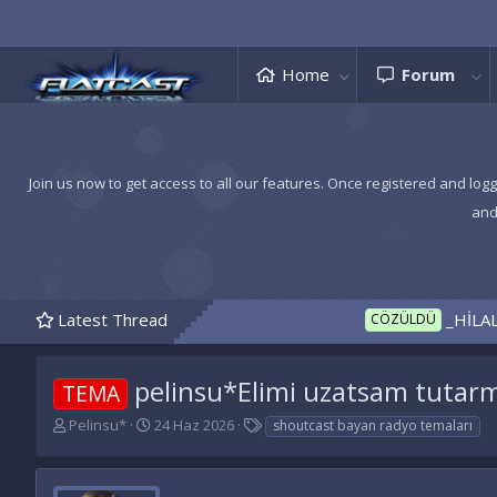
Home
Forum
Join us now to get access to all our features. Once registered and logg
and
Latest Thread
_HİLAL temanız hazır
CÖZÜLDÜ
pelinsu*Elimi uzatsam tutarm
TEMA
K
B
E
Pelinsu*
24 Haz 2026
shoutcast bayan radyo temaları
o
a
t
n
ş
i
u
l
k