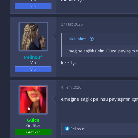
Vip
27 Haz 2026
LoRe' Alıntı:
Emeğine sağlık Pelin..Güzel paylaşım o
Pelinsu*
lore tşk
Vip
Vip
4 Tem 2026
emeğine sağlık pelinsu paylaşımın iç
Gülce
Grafiker
İ
Pelinsu*
Grafiker
f