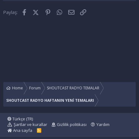
Facebook
X (Twitter)
Pinterest
WhatsApp
E-posta
Link
Paylaş:
Home
Forum
SHOUTCAST RADYO TEMALAR
SHOUTCAST RADYO HAFTANIN YENİ TEMALARI
Türkçe (TR)
Şartlar ve kurallar
Gizlilik politikası
Yardım
Ana sayfa
R
S
S