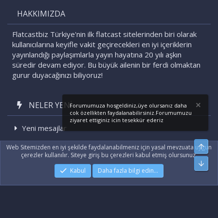
HAKKIMIZDA
Flatcastbiz Türkiye'nin ilk flatcast sitelerinden biri olarak
kullanıcılarına keyifle vakit geçirecekleri en iyi içeriklerin
yayınlandığı paylaşımlarla yayın hayatına 20 yılı aşkın
süredir devam ediyor. Bu büyük ailenin bir ferdi olmaktan
gurur duyacağınızı biliyoruz!
NELER YENI
Forumumuza hosgeldiniz,üye olursanız daha
cok özellikten faydalanabilirsiniz.Forumumuzu
ziyaret ettiginiz icin tesekkür ederiz
Yeni mesajlar
Son etkinlikler
Üst
Web Sitemizden en iyi şekilde faydalanabilmeniz için yasal mevzuata uygun
çerezler kullanılır. Siteye giriş bu çerezleri kabul etmiş olursunuz.
Alt
Kabul
Daha fazla bilgi edin…
|
Xenforo Add-ons
© by ©XenTR
|
Xenforo Theme
© by ©XenTR