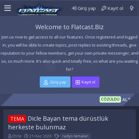
Giriş yap
Kayıt ol
Welcome to Flatcast.Biz
Join us now to get access to all our features. Once registered and logged
in, you will be able to create topics, post replies to existing threads, give
reputation to your fellow members, get your own private messenger, and
so, so much more. It's also quick and totally free, so what are you waiting
for?
Giriş yap
Kayıt ol
ALTIN MİK
CÖZÜLDÜ
Dicle Bayan tema dürüstlük
TEMA
herkeste bulunmaz
K
B
E
D!cle
21 Haz 2026
radyo temalari