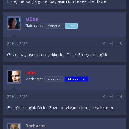
Emegine saglik güzel paylasim icin tesekürler Dicle
MÜGE
Flatcast.biz
Yönetici
Ceo
24 Haz 2026
#3
Güzel paylaşımına teşekkürler Dicle. Emegine sağlık.
LoRe
Moderator
Yönetici
Moderator
27 Haz 2026
#4
Emeğine sağlık Dicle..Güzel paylaşım olmuş teşekkürler..
Barbaros