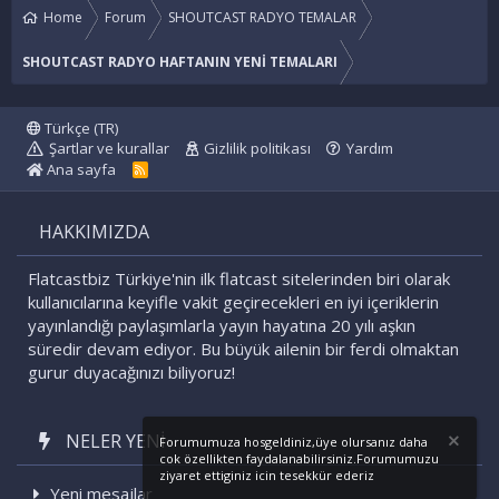
Home
Forum
SHOUTCAST RADYO TEMALAR
SHOUTCAST RADYO HAFTANIN YENİ TEMALARI
Türkçe (TR)
Şartlar ve kurallar
Gizlilik politikası
Yardım
Ana sayfa
R
S
S
HAKKIMIZDA
Flatcastbiz Türkiye'nin ilk flatcast sitelerinden biri olarak
kullanıcılarına keyifle vakit geçirecekleri en iyi içeriklerin
yayınlandığı paylaşımlarla yayın hayatına 20 yılı aşkın
süredir devam ediyor. Bu büyük ailenin bir ferdi olmaktan
gurur duyacağınızı biliyoruz!
NELER YENI
Forumumuza hosgeldiniz,üye olursanız daha
cok özellikten faydalanabilirsiniz.Forumumuzu
ziyaret ettiginiz icin tesekkür ederiz
Yeni mesajlar