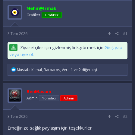
u
l
k
Nehir@Irmak
y
a
e
Grafiker
u
n
Grafiker
t
B
g
l
a
ı
e
ş
ç
r
3 Tem 2026
#1
l
t
a
a
Ziyaretçiler için gizlenmiş link,görmek için
Giriş yap
t
r
a
i
veya üye ol.
n
h
i
İ
Mustafa Kemal
,
Barbaros
,
Vera-1
ve 2 diğer kişi
f
a
d
e
BenMasum
l
e
Admin
Yönetici
Admin
r
:
3 Tem 2026
#2
Emeğinize sağlık paylaşım için teşekkürler