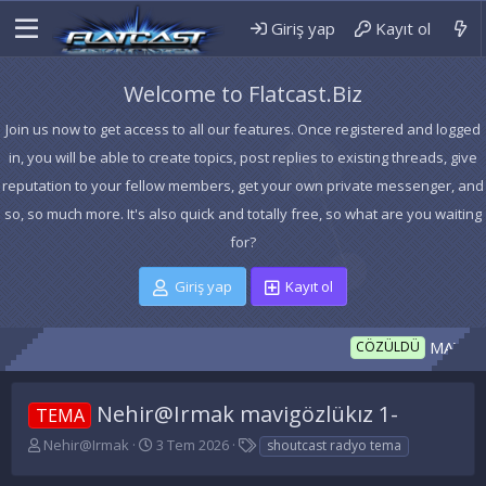
Giriş yap
Kayıt ol
Welcome to Flatcast.Biz
Join us now to get access to all our features. Once registered and logged
in, you will be able to create topics, post replies to existing threads, give
reputation to your fellow members, get your own private messenger, and
so, so much more. It's also quick and totally free, so what are you waiting
for?
Giriş yap
Kayıt ol
MAVİCAST
CÖZÜLDÜ
Nehir@Irmak mavigözlükız 1-
TEMA
K
B
E
Nehir@Irmak
3 Tem 2026
shoutcast radyo tema
o
a
t
n
ş
i