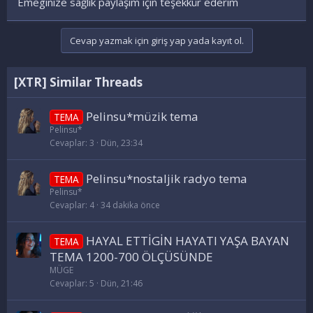
Emeginize sağlık paylaşım için teşekkür ederim
Cevap yazmak için giriş yap yada kayıt ol.
[XTR] Similar Threads
Pelinsu*müzik tema
TEMA
Pelinsu*
Cevaplar
3
Dün, 23:34
Pelinsu*nostaljik radyo tema
TEMA
Pelinsu*
Cevaplar
4
34 dakika önce
HAYAL ETTİGİN HAYATI YAŞA BAYAN
TEMA
TEMA 1200-700 ÖLÇÜSÜNDE
MÜGE
Cevaplar
5
Dün, 21:46