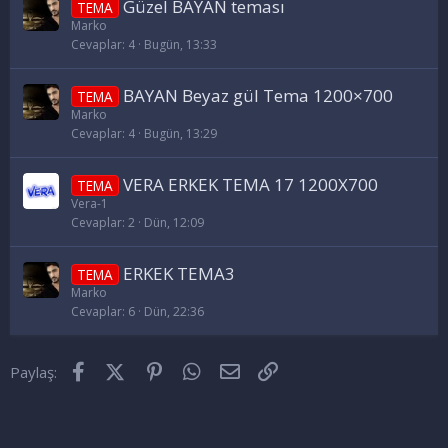
Güzel BAYAN teması
TEMA
Marko
Cevaplar
4
Bugün, 13:33
BAYAN Beyaz gül Tema 1200×700
TEMA
Marko
Cevaplar
4
Bugün, 13:29
VERA ERKEK TEMA 17 1200X700
TEMA
Vera-1
Cevaplar
2
Dün, 12:09
ERKEK TEMA3
TEMA
Marko
Cevaplar
6
Dün, 22:36
Facebook
X (Twitter)
Pinterest
WhatsApp
E-posta
Link
Paylaş: