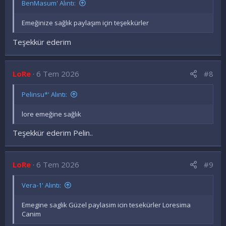
r
BenMasum' Alıntı:
:
Emeğinize sağlık paylaşım için teşekkürler
Teşekkür ederim
LoRe
6 Tem 2026
#8
Pelinsu*' Alıntı:
lore emeğine sağlık
Teşekkür ederim Pelin..
LoRe
6 Tem 2026
#9
Vera-1' Alıntı:
Emegine saglik Güzel paylasim icin tesekürler Loresima
Canim