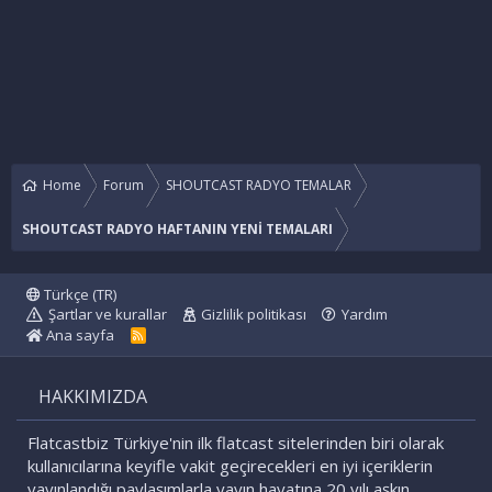
Home
Forum
SHOUTCAST RADYO TEMALAR
SHOUTCAST RADYO HAFTANIN YENİ TEMALARI
Türkçe (TR)
Şartlar ve kurallar
Gizlilik politikası
Yardım
Ana sayfa
R
S
S
HAKKIMIZDA
Flatcastbiz Türkiye'nin ilk flatcast sitelerinden biri olarak
kullanıcılarına keyifle vakit geçirecekleri en iyi içeriklerin
yayınlandığı paylaşımlarla yayın hayatına 20 yılı aşkın