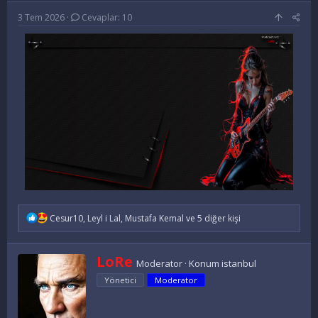
u
l
k
3 Tem 2026
Cevaplar: 10
y
a
e
u
n
t
B
g
l
a
ı
e
ş
ç
r
l
t
a
a
t
r
a
i
n
h
i
İ
Cesur10
,
Leyl i Lal
,
Mustafa Kemal
ve 5 diğer kişi
f
a
d
Y
LoRe
e
Moderator
·
Konum
istanbul
a
l
Yönetici
Moderator
z
e
a
r
:
r