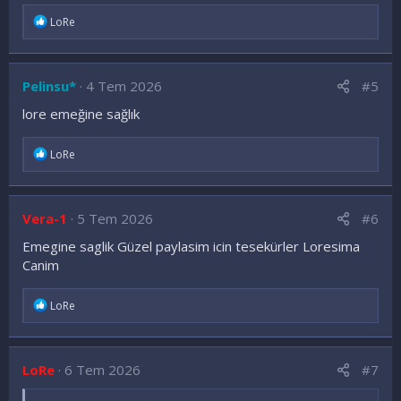
İ
LoRe
f
a
d
e
Pelinsu*
4 Tem 2026
#5
l
e
lore emeğine sağlık
r
:
İ
LoRe
f
a
d
e
Vera-1
5 Tem 2026
#6
l
e
Emegine saglik Güzel paylasim icin tesekürler Loresima
r
Canim
:
İ
LoRe
f
a
d
e
LoRe
6 Tem 2026
#7
l
e