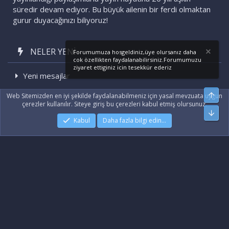
süredir devam ediyor. Bu büyük ailenin bir ferdi olmaktan
gurur duyacağınızı biliyoruz!
NELER YENI
Forumumuza hosgeldiniz,üye olursanız daha
cok özellikten faydalanabilirsiniz.Forumumuzu
ziyaret ettiginiz icin tesekkür ederiz
Yeni mesajlar
Son etkinlikler
Üst
Web Sitemizden en iyi şekilde faydalanabilmeniz için yasal mevzuata uygun
çerezler kullanılır. Siteye giriş bu çerezleri kabul etmiş olursunuz.
Alt
Kabul
Daha fazla bilgi edin…
|
Xenforo Add-ons
© by ©XenTR
|
Xenforo Theme
© by ©XenTR