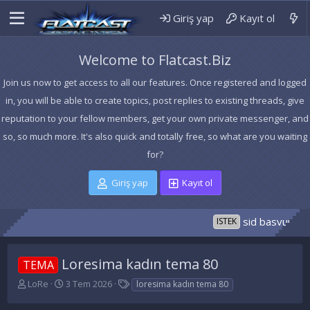
Giriş yap
Kayıt ol
Welcome to Flatcast.Biz
Join us now to get access to all our features. Once registered and logged
in, you will be able to create topics, post replies to existing threads, give
reputation to your fellow members, get your own private messenger, and
so, so much more. It's also quick and totally free, so what are you waiting
for?
Giriş yap
Kayıt ol
sid basvurusu
ISTEK
Loresima kadın tema 80
TEMA
K
B
E
LoRe
3 Tem 2026
loresima kadın tema 80
o
a
t
n
ş
i