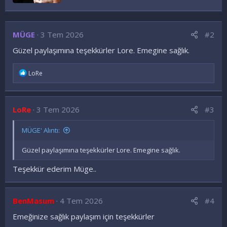
MÜGE
3 Tem 2026
#2
Güzel paylaşımına teşekkürler Lore. Emegine sağlık.
İ
LoRe
f
a
d
e
LoRe
3 Tem 2026
#3
l
e
r
MÜGE' Alıntı:
:
Güzel paylaşımına teşekkürler Lore. Emegine sağlık.
Teşekkür ederim Müge..
BenMasum
4 Tem 2026
#4
Emeğinize sağlık paylaşım için teşekkürler