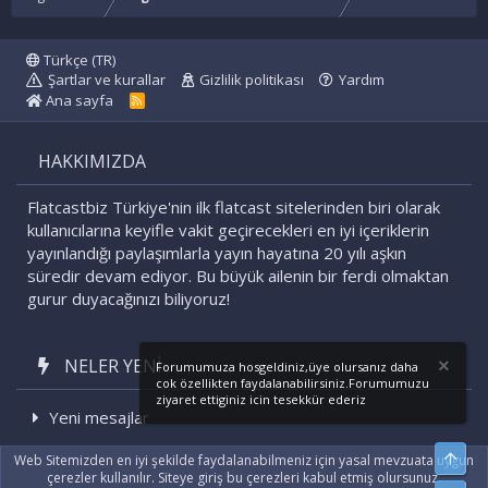
Türkçe (TR)
Şartlar ve kurallar
Gizlilik politikası
Yardım
Ana sayfa
R
S
S
HAKKIMIZDA
Flatcastbiz Türkiye'nin ilk flatcast sitelerinden biri olarak
kullanıcılarına keyifle vakit geçirecekleri en iyi içeriklerin
yayınlandığı paylaşımlarla yayın hayatına 20 yılı aşkın
süredir devam ediyor. Bu büyük ailenin bir ferdi olmaktan
gurur duyacağınızı biliyoruz!
NELER YENI
Forumumuza hosgeldiniz,üye olursanız daha
cok özellikten faydalanabilirsiniz.Forumumuzu
ziyaret ettiginiz icin tesekkür ederiz
Yeni mesajlar
Son etkinlikler
Üst
Web Sitemizden en iyi şekilde faydalanabilmeniz için yasal mevzuata uygun
çerezler kullanılır. Siteye giriş bu çerezleri kabul etmiş olursunuz.