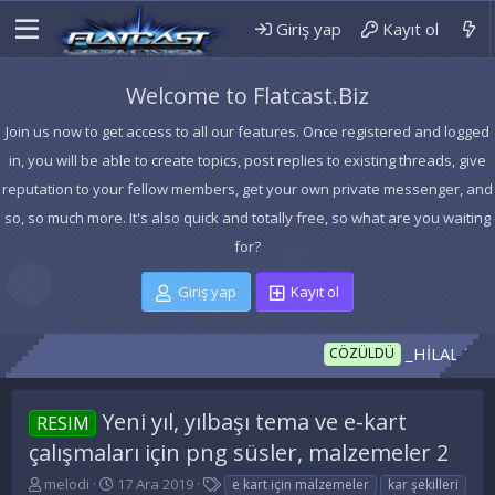
Giriş yap
Kayıt ol
Welcome to Flatcast.Biz
Join us now to get access to all our features. Once registered and logged
in, you will be able to create topics, post replies to existing threads, give
reputation to your fellow members, get your own private messenger, and
so, so much more. It's also quick and totally free, so what are you waiting
for?
Giriş yap
Kayıt ol
_HİLAL temanız 
CÖZÜLDÜ
Yeni yıl, yılbaşı tema ve e-kart
RESIM
çalışmaları için png süsler, malzemeler 2
K
B
E
melodi
17 Ara 2019
e kart için malzemeler
kar şekilleri