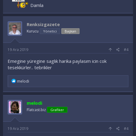
Damla
Renksizgazete
Kurucu
Yönetici
Başkan
19 Ara 2019
#4
Emegine yüregine saglık harika paylasım icin cok
tesekkürler.. tebrikler
İ
melodi
f
a
d
e
melodi
l
e
Flatcast.biz
Grafiker
r
:
19 Ara 2019
#4