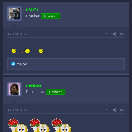
d
e
i.N.C.i
l
e
Grafiker
Grafiker
r
:
17 Ara 2019
#2
İ
melodi
f
a
d
e
melodi
l
e
Flatcast.biz
Grafiker
r
:
17 Ara 2019
#2