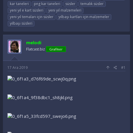
o
a
t
kar taneleri
png kar taneleri
süsler
temalık süsler
n
ş
i
yeni yıl e kart süsleri
yeni yıl malzemeleri
u
l
k
yeni yıl temaları için süsler
yılbaşı kartları için malzemeler
y
a
e
yılbaşı süsleri
u
n
t
B
g
l
a
ı
e
ş
ç
r
melodi
l
t
Flatcast.biz
Grafiker
a
a
t
r
a
i
n
h
17 Ara 2019
#1
i