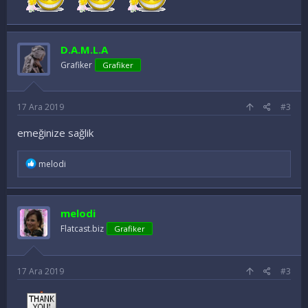
D.A.M.L.A
Grafiker
Grafiker
17 Ara 2019
#3
emeğinize sağlik
İ
melodi
f
a
d
e
melodi
l
e
Flatcast.biz
Grafiker
r
:
17 Ara 2019
#3