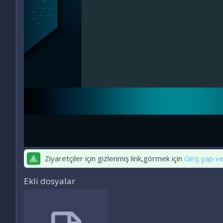
Ziyaretçiler için gizlenmiş link,görmek için
Giriş yap v
Ekli dosyalar