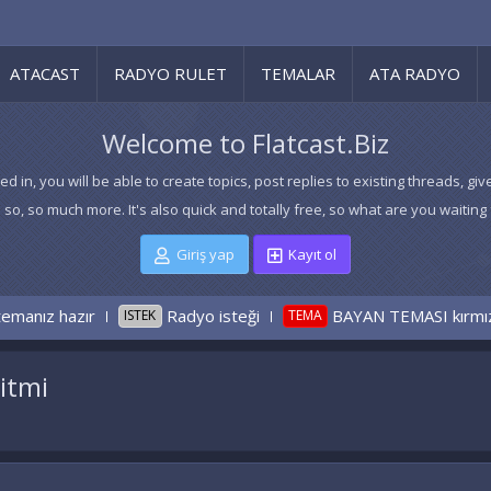
ATACAST
RADYO RULET
TEMALAR
ATA RADYO
Welcome to Flatcast.Biz
ed in, you will be able to create topics, post replies to existing threads,
 so, so much more. It's also quick and totally free, so what are you waiting 
Giriş yap
Kayıt ol
Radyo isteği
BAYAN TEMASI kırmızı GÜL 1200×700
K
TEMA
itmi