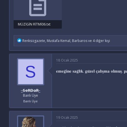
MÜZİGİN RİTMİ06.txt
7 KB · INDIRME: 25
İ
Renksizgazete
,
Mustafa Kemal
,
Barbaros
ve 4 diğer kişi
f
a
d
e
18 Ocak 2025
l
S
e
𝐞𝐦𝐞𝐠̆𝐢𝐧𝐞 𝐬𝐚𝐠̆𝐥ı𝐤. 𝐠𝐮̈𝐳𝐞𝐥 𝐜̧𝐚𝐥ı𝐬̧𝐦𝐚 𝐨𝐥𝐦𝐮𝐬̧. 𝐩𝐚
r
:
_SeRDaR_
Banlı Üye
Banlı Üye
19 Ocak 2025