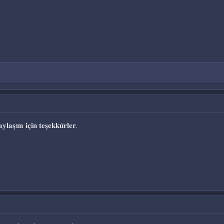
𝐲𝐥𝐚𝐬̧ı𝐦 𝐢𝐜̧𝐢𝐧 𝐭𝐞𝐬̧𝐞𝐤𝐤𝐮̈𝐫𝐥𝐞𝐫.