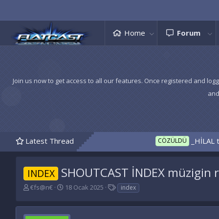
Home
Forum
Join us now to get access to all our features. Once registered and logg
and
Latest Thread
_HİLAL temanız hazır
CÖZÜLDÜ
ISTE
SHOUTCAST İNDEX müzigin r
INDEX
K
B
E
€fs@n€
18 Ocak 2025
index
o
a
t
n
ş
i
u
l
k