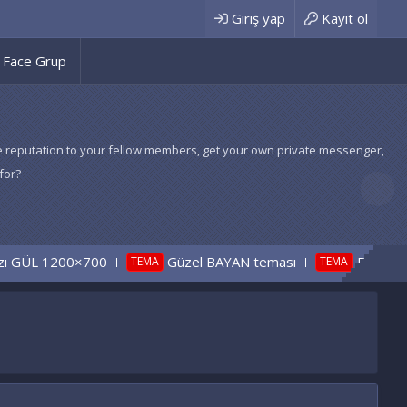
Giriş yap
Kayıt ol
Face Grup
 give reputation to your fellow members, get your own private messenger,
for?
Güzel BAYAN teması
BAYAN Beyaz gül Tema 12
TEMA
TEMA