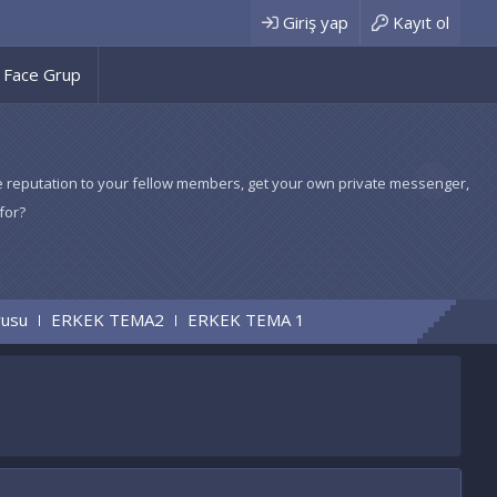
Giriş yap
Kayıt ol
Face Grup
 give reputation to your fellow members, get your own private messenger,
for?
K TEMA2
ERKEK TEMA 1