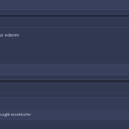
kür ederim
saglik tesekkürler