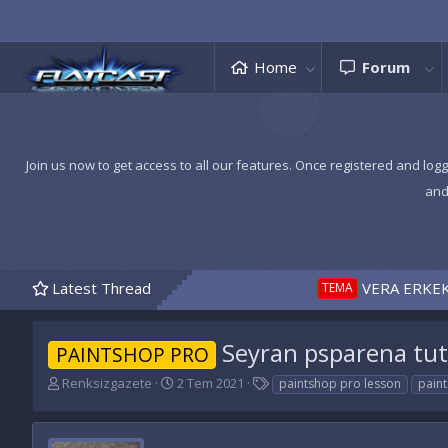
Home
Forum
Join us now to get access to all our features. Once registered and logg
and
Latest Thread
VERA ERKEK TEMA 17 1
TEMA
Seyran psparena tut
PAINTSHOP PRO
K
B
E
Renksizgazete
2 Tem 2021
paintshop pro lesson
paint
o
a
t
n
ş
i
u
l
k