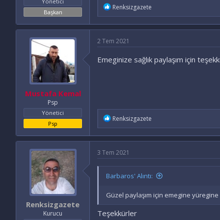
Yönetici
İ
Renksizgazete
Başkan
f
a
d
e
2 Tem 2021
l
e
Emeginize sağlık paylaşım için teşek
r
:
Mustafa Kemal
Psp
Yönetici
İ
Renksizgazete
Psp
f
a
d
e
3 Tem 2021
l
e
r
Barbaros' Alıntı:
:
Güzel paylaşım için emegine yüregine 
Renksizgazete
Teşekkürler
Kurucu