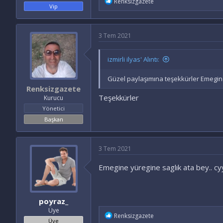
İ
Renksizgazete
Vip
f
a
d
e
3 Tem 2021
l
e
r
izmirli ilyas' Alıntı:
:
Güzel paylaşımına teşekkürler Emegin
Renksizgazete
Teşekkürler
Kurucu
Yönetici
Başkan
3 Tem 2021
Emegine yüregine saglık ata bey.. cy
poyraz_
Üye
İ
Renksizgazete
Üye
f