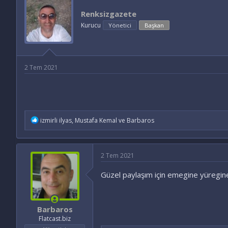
y
a
e
u
n
t
Renksizgazete
B
g
l
Kurucu
Yönetici
Başkan
a
ı
e
ş
ç
r
l
t
a
a
t
r
2 Tem 2021
a
i
n
h
i
İ
izmirli ilyas
,
Mustafa Kemal
ve
Barbaros
f
a
d
e
2 Tem 2021
l
e
Güzel paylaşım için emegine yüregine
r
:
Barbaros
Flatcast.biz