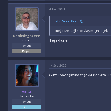
4 Tem 2021
Sabri Sirin' Alıntı:
Emeğinize sağlık, paylaşım için teşekkü
Renksizgazete
Teşekkürler
Kurucu
Yönetici
Başkan
14 Şub 2022
Güzel paylaşımına teşekkürler Ata. E
MÜGE
Flatcast.biz
Yönetici
Ceo