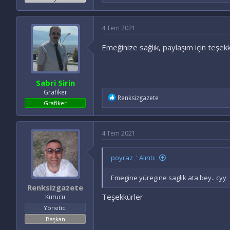
a
d
e
4 Tem 2021
l
e
Emeğinize sağlık, paylaşım için teşekk
r
:
Sabri Sirin
Grafiker
İ
Renksizgazete
Grafiker
f
a
d
e
4 Tem 2021
l
e
r
poyraz_' Alıntı:
:
Emegine yüregine saglık ata bey.. cyy
Renksizgazete
Teşekkürler
Kurucu
Yönetici
Başkan