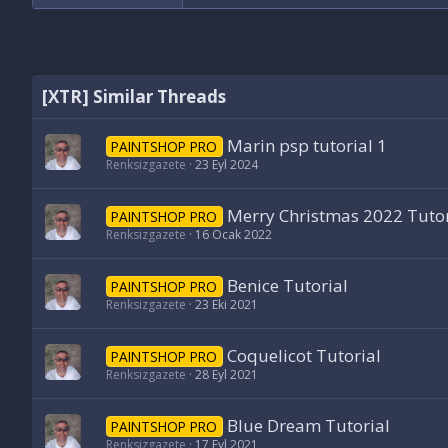
[XTR] Similar Threads
Marin psp tutorial 1
PAINTSHOP PRO
Renksizgazete
23 Eyl 2024
Merry Christmas 2022 Tutor
PAINTSHOP PRO
Renksizgazete
16 Ocak 2022
Benice Tutorial
PAINTSHOP PRO
Renksizgazete
23 Eki 2021
Coquelicot Tutorial
PAINTSHOP PRO
Renksizgazete
28 Eyl 2021
Blue Dream Tutorial
PAINTSHOP PRO
Renksizgazete
17 Eyl 2021