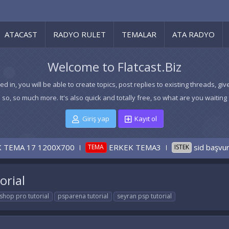
ATACAST
RADYO RULET
TEMALAR
ATA RADYO
Welcome to Flatcast.Biz
ed in, you will be able to create topics, post replies to existing threads,
 so, so much more. It's also quick and totally free, so what are you waiting 
Giriş yap
Kayıt ol
200X700
ERKEK TEMA3
sid başvurusu
ERKE
TEMA
ISTEK
orial
shop pro tutorial
psparena tutorial
seyran psp tutorial