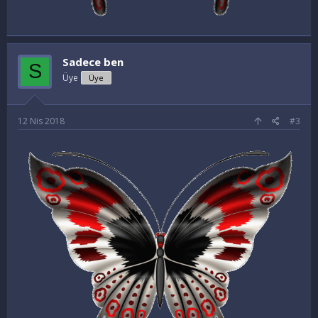
Sadece ben
S
Üye
Üye
12 Nis 2018
#3