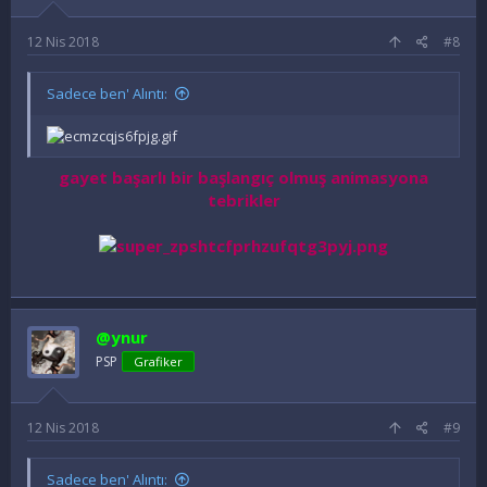
:
12 Nis 2018
#8
Sadece ben' Alıntı:
gayet başarlı bir başlangıç olmuş animasyona
tebrikler
@ynur
PSP
Grafiker
12 Nis 2018
#9
Sadece ben' Alıntı: