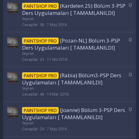
S
(Kardelen 25) Bölüm 3-PSP
PAINTSHOP PRO
a
Ders Uygulamaları [ TAMAMLANILDI]
b
Seyran
i
Cevaplar
38
7 May 2018
t
S
[Pozan-NL] Bölüm 3-PSP
PAINTSHOP PRO
a
Ders Uygulamaları [ TAMAMLANILDI]
b
Seyran
i
Cevaplar
33
11 Nis 2018
t
S
(Rabia) Bölüm3-PSP Ders
PAINTSHOP PRO
a
Uygulamaları [ TAMAMLANILDI]
b
Seyran
i
Cevaplar
46
19 Mar 2018
t
S
(Joanne) Bölüm 3-PSP Ders
PAINTSHOP PRO
a
Uygulamaları [ TAMAMLANILDI]
b
Seyran
i
Cevaplar
29
7 May 2018
t