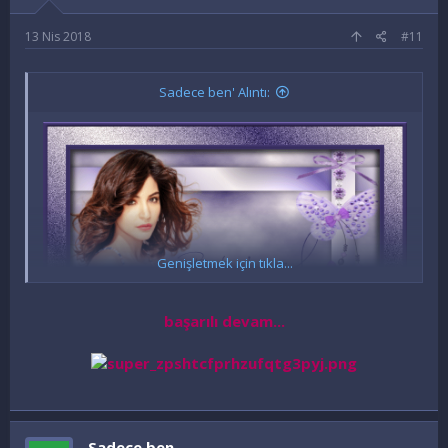
:
13 Nis 2018
#11
Sadece ben' Alıntı:
Genişletmek için tıkla...
başarılı devam...
Sadece ben