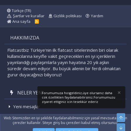
Türkçe (TR)
Şartlar ve kurallar
Gizlilik politikası
Yardım
Ana sayfa
R
S
S
HAKKIMIZDA
Flatcastbiz Türkiye'nin ilk flatcast sitelerinden biri olarak
kullanıcılarına keyifle vakit geçirecekleri en iyi içeriklerin
yayınlandığı paylaşımlarla yayın hayatına 20 yılı aşkın
süredir devam ediyor. Bu büyük ailenin bir ferdi olmaktan
gurur duyacağınızı biliyoruz!
NELER YENI
Forumumuza hosgeldiniz,üye olursanız daha
cok özellikten faydalanabilirsiniz.Forumumuzu
ziyaret ettiginiz icin tesekkür ederiz
Yeni mesajlar
Son etkinlikler
Üst
Web Sitemizden en iyi şekilde faydalanabilmeniz için yasal mevzuata uygun
çerezler kullanılır. Siteye giriş bu çerezleri kabul etmiş olursunuz.
Alt