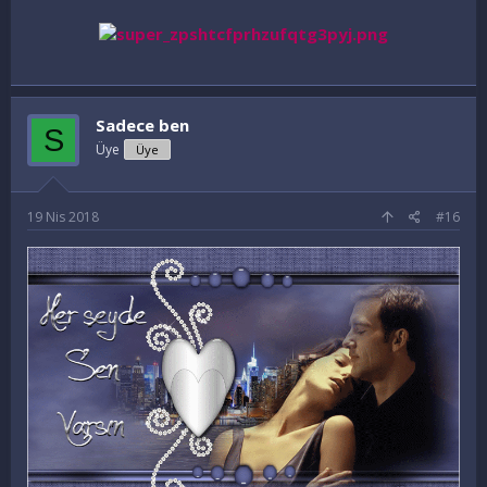
Sadece ben
S
Üye
Üye
19 Nis 2018
#16