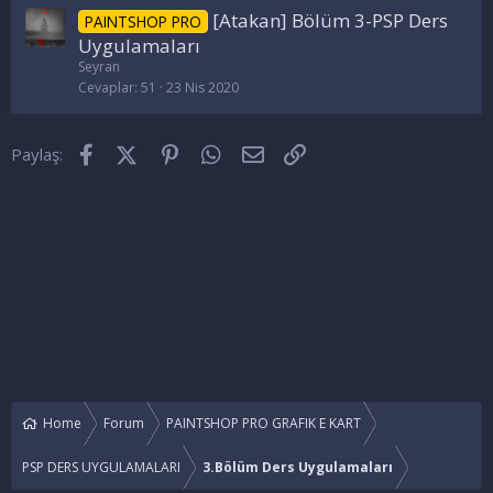
[Atakan] Bölüm 3-PSP Ders
PAINTSHOP PRO
Uygulamaları
Seyran
Cevaplar
51
23 Nis 2020
Facebook
X (Twitter)
Pinterest
WhatsApp
E-posta
Link
Paylaş:
Home
Forum
PAINTSHOP PRO GRAFIK E KART
PSP DERS UYGULAMALARI
3.Bölüm Ders Uygulamaları