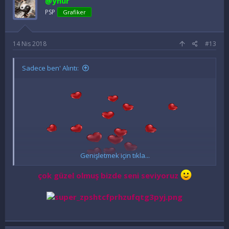
@ynur
l
e
PSP
Grafiker
r
:
14 Nis 2018
#13
Sadece ben' Alıntı:
Genişletmek için tıkla...
çok güzel olmuş bizde seni seviyoruz