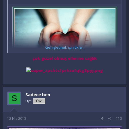
Genişletmek için tıkla...
çok güzel olmuş ellerine sağlık
Sadece ben
S
Üye
Üye
12 Nis 2018
#10