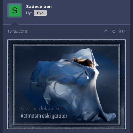
Sadece ben
S
Üye
Üye
16 Nis 2018
#14