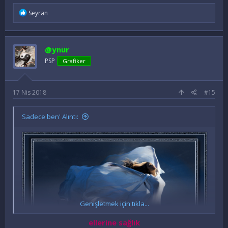
İ
Seyran
f
a
d
e
@ynur
l
e
PSP
Grafiker
r
:
17 Nis 2018
#15
Sadece ben' Alıntı:
Genişletmek için tıkla...
ellerine sağlık