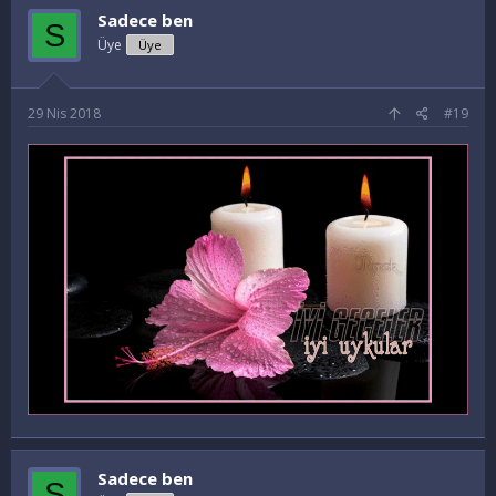
Sadece ben
S
Üye
Üye
29 Nis 2018
#19
Sadece ben
S