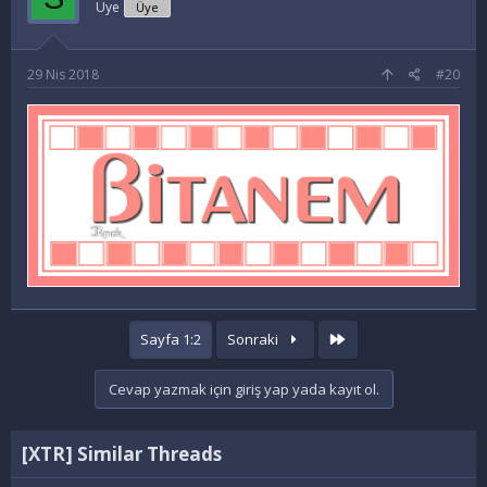
Üye
Üye
29 Nis 2018
#20
Last
Sayfa 1:2
Sonraki
Cevap yazmak için giriş yap yada kayıt ol.
[XTR] Similar Threads