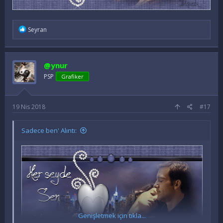
İ
Seyran
f
a
d
e
@ynur
l
e
PSP
Grafiker
r
:
19 Nis 2018
#17
Sadece ben' Alıntı:
Genişletmek için tıkla...