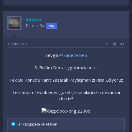
o
a
t
n
ş
i
u
l
k
y
a
e
Seyran
u
n
t
Flatcast.Biz
Vip
B
g
l
a
ı
e
ş
ç
r
10 Nis 2018
#1
l
t
a
a
Sevgili
@Sadece ben
t
r
a
i
n
h
3. Bölüm Ders Uygulamalarınızı,
i
Tek Bu Konuda Yanıt Yazarak Paylaşmanızı Rica Ediyoruz
Tekrardan Tebrik eder güzel çalismalarinizin devamini
dileriz!!
İ
Renksizgazete
ve
Atakan
f