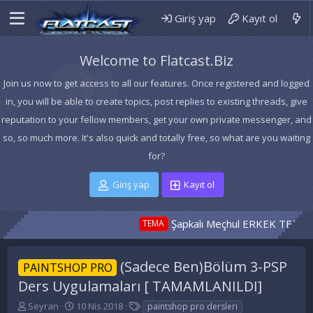
Giriş yap
Kayıt ol
Welcome to Flatcast.Biz
Join us now to get access to all our features. Once registered and logged
in, you will be able to create topics, post replies to existing threads, give
reputation to your fellow members, get your own private messenger, and
so, so much more. It's also quick and totally free, so what are you waiting
for?
Giriş yap
Kayıt ol
Şapkalı Meçhul ERKEK TEMA
Pelinsu
TEMA
TEMA
(Sadece Ben)Bölüm 3-PSP
PAINTSHOP PRO
Ders Uygulamaları [ TAMAMLANILDI]
K
B
E
Seyran
10 Nis 2018
paintshop pro dersleri