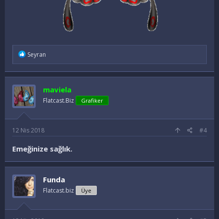
İ
Seyran
f
a
d
e
maviela
l
e
Flatcast.Biz
Grafiker
r
:
12 Nis 2018
#4
Emeğinize sağlık.
Funda
Flatcast.biz
Üye