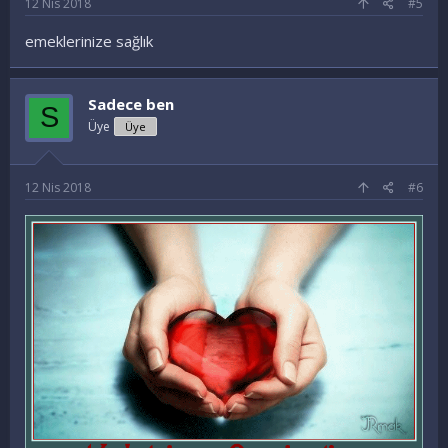
12 Nis 2018
#5
emeklerinize sağlık
Sadece ben
S
Üye
Üye
12 Nis 2018
#6