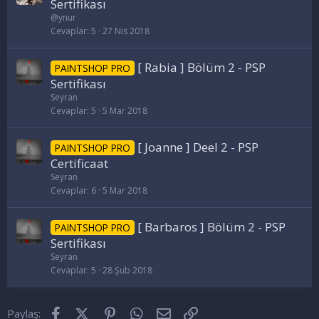
Sertifikası
@ynur
Cevaplar
5
27 Nis 2018
[ Rabia ] Bölüm 2 - PSP
PAINTSHOP PRO
Sertifikası
Seyran
Cevaplar
5
5 Mar 2018
[ Joanne ] Deel 2 - PSP
PAINTSHOP PRO
Certificaat
Seyran
Cevaplar
6
5 Mar 2018
[ Barbaros ] Bölüm 2 - PSP
PAINTSHOP PRO
Sertifikası
Seyran
Cevaplar
5
28 Şub 2018
Facebook
X (Twitter)
Pinterest
WhatsApp
E-posta
Link
Paylaş: