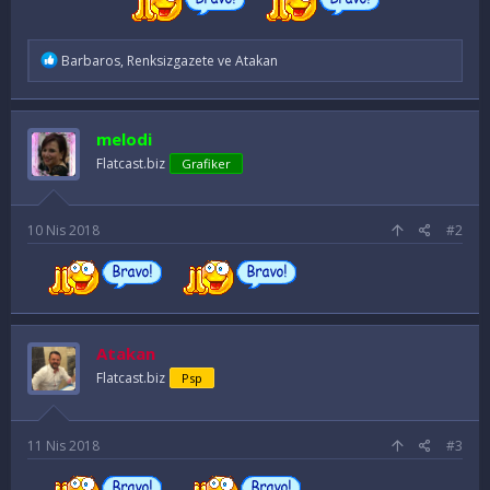
İ
Barbaros
,
Renksizgazete
ve
Atakan
f
a
d
e
melodi
l
e
Flatcast.biz
Grafiker
r
:
10 Nis 2018
#2
Atakan
Flatcast.biz
Psp
11 Nis 2018
#3