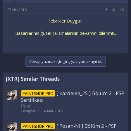
27 Nis 2018
#8
Tebrikler Duygu!!..
Basarilarinin güzel çalismalarinin devamini dilerim!!,,
Cevap yazmak için giriş yap yada kayıt ol.
[XTR] Similar Threads
[ Kardelen_25 ] Bölüm 2 - PSP
PAINTSHOP PRO
Sertifikası
@ynur
Cevaplar
5
24 Mar 2018
[ Pozan-Nl ] Bölüm 2 - PSP
PAINTSHOP PRO