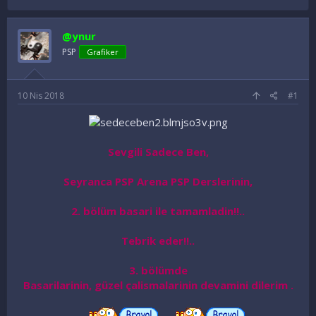
o
a
n
ş
u
l
@ynur
y
a
PSP
Grafiker
u
n
B
g
a
ı
ş
ç
10 Nis 2018
#1
l
t
a
a
t
r
a
i
Sevgili Sadece Ben,
n
h
i
Seyranca PSP Arena PSP Derslerinin,
2. bölüm basari ile tamamladin!!..
Tebrik eder!!..
3. bölümde
Basarilarinin, güzel çalismalarinin devamini dilerim .