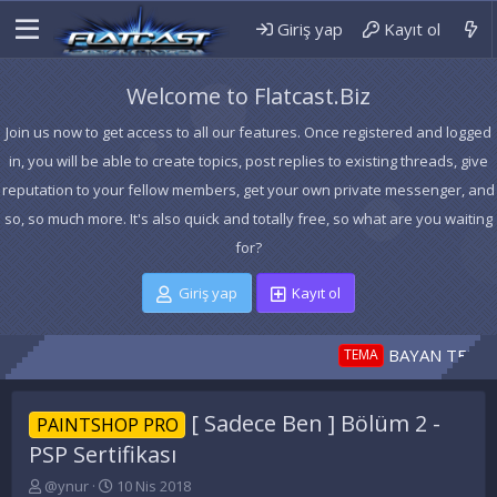
Giriş yap
Kayıt ol
Welcome to Flatcast.Biz
Join us now to get access to all our features. Once registered and logged
in, you will be able to create topics, post replies to existing threads, give
reputation to your fellow members, get your own private messenger, and
so, so much more. It's also quick and totally free, so what are you waiting
for?
Giriş yap
Kayıt ol
BAYAN TEMASI kı
TEMA
[ Sadece Ben ] Bölüm 2 -
PAINTSHOP PRO
PSP Sertifikası
K
B
@ynur
10 Nis 2018