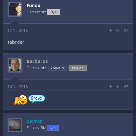
Funda
Flatcast.biz
Üye
12 Nis 2018
#6
tebrkler
Barbaros
Flatcast.biz
Yönetici
Başkan
16 Nis 2018
#7
Seyran
Flatcast.Biz
Vip