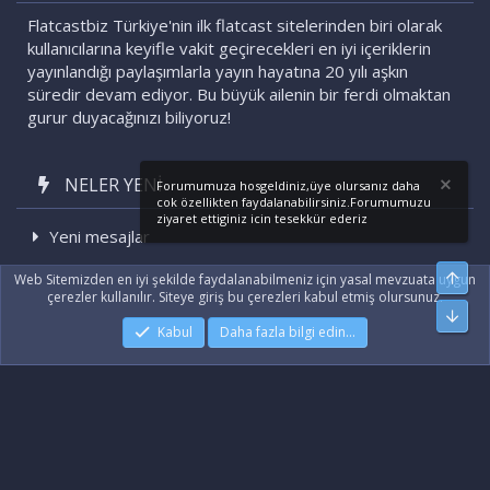
Flatcastbiz Türkiye'nin ilk flatcast sitelerinden biri olarak
kullanıcılarına keyifle vakit geçirecekleri en iyi içeriklerin
yayınlandığı paylaşımlarla yayın hayatına 20 yılı aşkın
süredir devam ediyor. Bu büyük ailenin bir ferdi olmaktan
gurur duyacağınızı biliyoruz!
NELER YENI
Forumumuza hosgeldiniz,üye olursanız daha
cok özellikten faydalanabilirsiniz.Forumumuzu
ziyaret ettiginiz icin tesekkür ederiz
Yeni mesajlar
Son etkinlikler
Üst
Web Sitemizden en iyi şekilde faydalanabilmeniz için yasal mevzuata uygun
çerezler kullanılır. Siteye giriş bu çerezleri kabul etmiş olursunuz.
Alt
Kabul
Daha fazla bilgi edin…
|
Xenforo Add-ons
© by ©XenTR
|
Xenforo Theme
© by ©XenTR