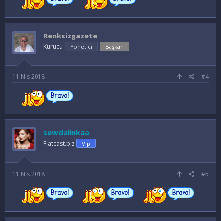
Renksizgazete
Kurucu
Yönetici
Başkan
11 Nis 2018
#4
sewdalinkaa
Flatcast.biz
Vip
11 Nis 2018
#5