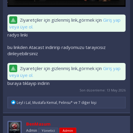
Ziyaretçiler için gizlenmiş link,görmek için
Giriş yap
veya üye ol.
radyo linki
bu linkden Atacast indiririp radyomuzu tarayıcısız
dinleyebilirsiniz
Ziyaretçiler için gizlenmiş link,görmek için
Giriş yap
veya üye ol.
buraya tıklayıp indirin
Son düzenleme:
13 May 2026
İ
Leyl i Lal
,
Mustafa Kemal
,
Pelinsu*
ve 7 diğer kişi
f
a
d
e
BenMasum
l
e
Admin
Yönetici
Admin