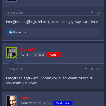
r
:
13 May 2026
#2
Emeğinize sağlık güzel bir çalışma olmuş iyi yayınlar dilerim
İ
Barbaros
f
a
d
e
Duygu35
l
e
Admin
Yönetici
Admin
r
:
13 May 2026
#3
Emeğinize sağlık Ata Hocam cok güzel olmuş türkçe dil
sorunsuz kuruluyor
LoRe
Moderator
Yönetici
Moderator