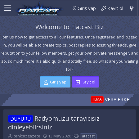
Giriş yap
Kayıt ol
Welcome to Flatcast.Biz
Join us now to get access to all our features. Once registered and logged
in, you will be able to create topics, post replies to existing threads, give
reputation to your fellow members, get your own private messenger, and
so, so much more. It's also quick and totally free, so what are you waiting
for?
Giriş yap
Kayıt ol
VERA ERKEK TEMA 1
TEMA
Radyomuzu tarayıcısız
DUYURU
dinleyebilrsiniz
K
B
E
Renksizgazete
13 May 2026
atacast