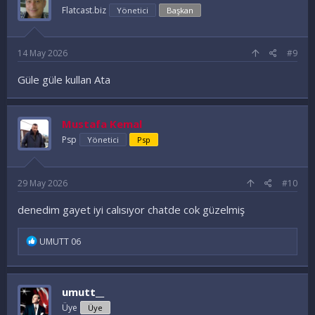
Flatcast.biz
Yönetici
Başkan
14 May 2026
#9
Güle güle kullan Ata
Mustafa Kemal
Psp
Yönetici
Psp
29 May 2026
#10
denedim gayet iyi calısıyor chatde cok güzelmiş
İ
UMUTT 06
f
a
d
e
umutt__
l
e
Üye
Üye