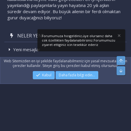
yayınlandığı paylaşımlarla yayın hayatına 20 yılı aşkın
süredir devam ediyor. Bu büyük ailenin bir ferdi olmaktan
gurur duyacağınızı biliyoruz!
NELER YENI
Forumumuza hosgeldiniz,üye olursanız daha
cok özellikten faydalanabilirsiniz.Forumumuzu
ziyaret ettiginiz icin tesekkür ederiz
Yeni mesajlar
Son etkinlikler
Üst
Web Sitemizden en iyi şekilde faydalanabilmeniz için yasal mevzuata uygun
çerezler kullanılır. Siteye giriş bu çerezleri kabul etmiş olursunuz.
Alt
Kabul
Daha fazla bilgi edin…
|
Xenforo Add-ons
© by ©XenTR
|
Xenforo Theme
© by ©XenTR