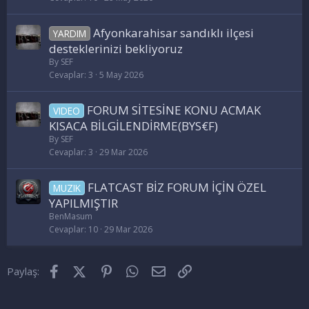
Afyonkarahisar sandıklı ilçesi
YARDIM
desteklerinizi bekliyoruz
By SEF
Cevaplar
3
5 May 2026
FORUM SİTESİNE KONU ACMAK
VIDEO
KISACA BİLGİLENDİRME(BYS€F)
By SEF
Cevaplar
3
29 Mar 2026
FLATCAST BİZ FORUM İÇİN ÖZEL
MUZIK
YAPILMIŞTIR
BenMasum
Cevaplar
10
29 Mar 2026
Facebook
X (Twitter)
Pinterest
WhatsApp
E-posta
Link
Paylaş: