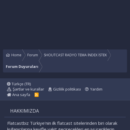
Home
Forum
SHOUTCAST RADYO TEMA İNDEX İSTEK
Forum Duyuruları
Türkçe (TR)
Şartlar ve kurallar
Gizlilik politikası
Yardım
Ana sayfa
R
S
S
HAKKIMIZDA
Flatcastbiz Türkiye'nin ilk flatcast sitelerinden biri olarak
kullanıcılarına keyifle vakit geçirecekleri en iyi içeriklerin