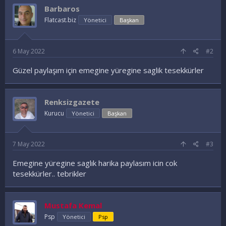
e
Barbaros
l
e
Flatcast.biz
Yönetici
Başkan
r
:
6 May 2022
#2
Güzel paylaşım için emegine yüregine saglik tesekkürler
Renksizgazete
Kurucu
Yönetici
Başkan
7 May 2022
#3
Emegine yüregine saglık harika paylasım icin cok
tesekkürler.. tebrikler
Mustafa Kemal
Psp
Yönetici
Psp