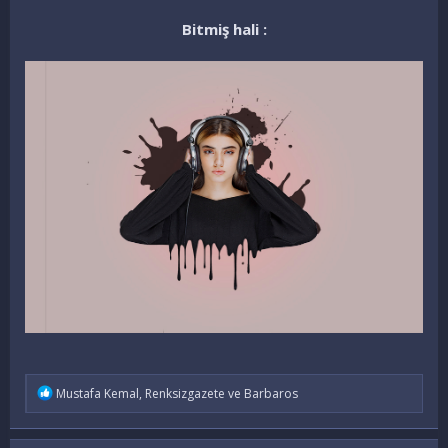
Bitmiş hali :
İ
Mustafa Kemal
,
Renksizgazete
ve
Barbaros
f
a
d