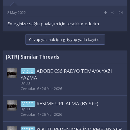
8 May 2022
#4
Emeginize sağlık paylaşım için teşekkür ederim
Cevap yazmak için giriş yap yada kayıt ol.
[XTR] Similar Threads
ADOBE CS6 RADYO TEMAYA YAZI
VIDEO
YAZMA
By SEF
Cevaplar
6
26 Mar 2026
RESİME URL ALMA (BY S€F)
VIDEO
By SEF
Cevaplar
4
26 Mar 2026
YOUTUBEDEN MP3 İNDİRME (BY S€F)
VIDEO