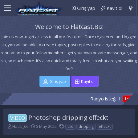
Giriş yap
Kayıt ol
Welcome to Flatcast.Biz
Join us now to get access to all our features. Once registered and logged
in, you will be able to create topics, post replies to existing threads, give
reputation to your fellow members, get your own private messenger, and
so, so much more. It's also quick and totally free, so what are you waiting
for?
Giriş yap
Kayıt ol
Radyo isteği
BAY
TEMA
Photoshop dripping effeckt
VIDEO
K
B
E
HaLiL_66
5 May 2022
cs6
dripping
effeckt
o
a
t
n
ş
i