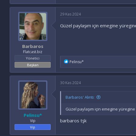
29 Kas 2024
Güzel paylaşım için emegine yüregine
Barbaros
Flatcast.biz
Yönetici
İ
Pelinsu*
Başkan
f
a
d
e
30 Kas 2024
l
e
r
Barbaros' Alıntı:
:
Güzel paylaşım için emegine yüregine 
Pelinsu*
barbaros tşk
Vip
Vip