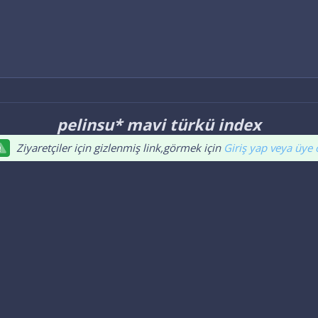
Antalya
pelinsu* mavi türkü index
Ziyaretçiler için gizlenmiş link,görmek için
Giriş yap veya üye o