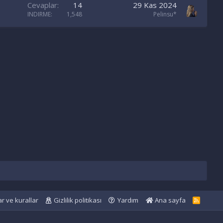
Cevaplar
14
29 Kas 2024
INDIRME
1,548
Pelinsu*
ar ve kurallar
Gizlilik politikası
Yardım
Ana sayfa
R
S
S