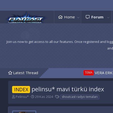
Home
Forum
Join us now to get access to all our features. Once registered and logg
and
Latest Thread
VERA ERKEK TEMA 1
TEMA
pelinsu* mavi türkü index
INDEX
K
B
E
Pelinsu*
29 Kas 2024
shoutcast radyo temaları
o
a
t
n
ş
i
u
l
k