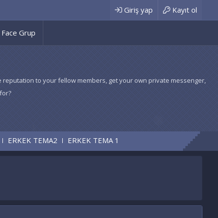
Giriş yap
Kayıt ol
Face Grup
 give reputation to your fellow members, get your own private messenger,
for?
TEMA2
ERKEK TEMA 1