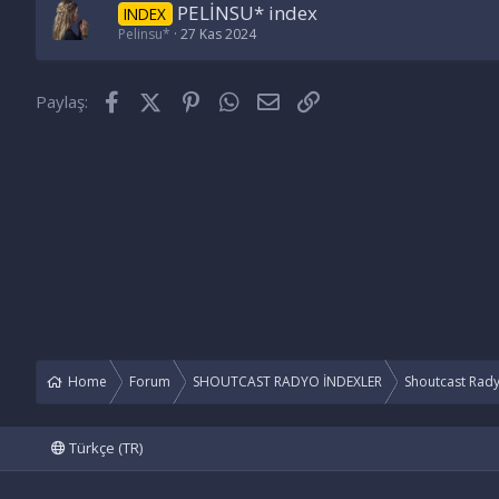
PELİNSU* index
INDEX
Pelinsu*
27 Kas 2024
Facebook
X (Twitter)
Pinterest
WhatsApp
E-posta
Link
Paylaş:
Home
Forum
SHOUTCAST RADYO İNDEXLER
Shoutcast Rad
Türkçe (TR)