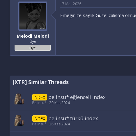
17 Mar 2026
Emeginize saglik Güzel calisma olmu
Melodi Melodi
Üye
Üye
[XTR] Similar Threads
pelinsu* eğlenceli index
INDEX
Pelinsu*
29 Kas 2024
pelinsu* türkü index
INDEX
Pelinsu*
28 Kas 2024