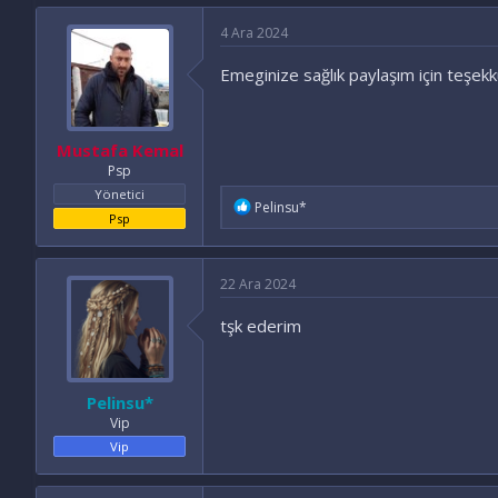
4 Ara 2024
Emeginize sağlık paylaşım için teşek
Mustafa Kemal
Psp
Yönetici
İ
Pelinsu*
Psp
f
a
d
e
22 Ara 2024
l
e
tşk ederim
r
:
Pelinsu*
Vip
Vip