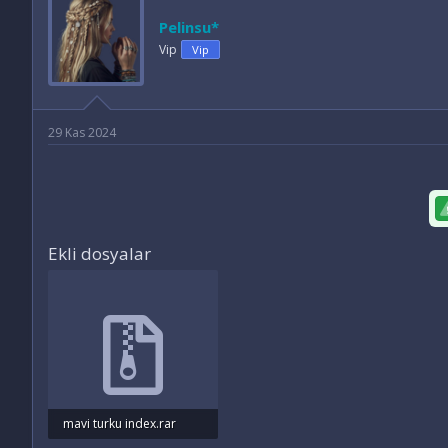
y
a
e
u
n
t
Pelinsu*
B
g
l
Vip
Vip
a
ı
e
ş
ç
r
l
t
a
a
t
r
29 Kas 2024
a
i
n
h
i
Ekli dosyalar
mavi turku index.rar