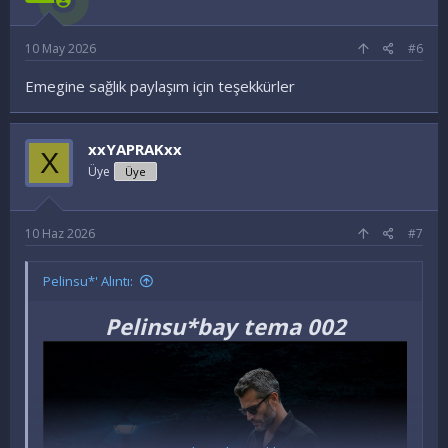
10 May 2026
#6
Emegine sağlık paylaşım için teşekkürler
xxYAPRAKxx
X
Üye
Üye
10 Haz 2026
#7
Pelinsu*' Alıntı:
Pelinsu*bay tema 002