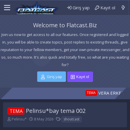
Giriş yap
Kayıt ol
Welcome to Flatcast.Biz
Join us now to get access to all our features. Once registered and logged
in, you will be able to create topics, post replies to existing threads, give
reputation to your fellow members, get your own private messenger, and
so, so much more. It's also quick and totally free, so what are you waiting
for?
Giriş yap
Kayıt ol
VERA ERKEK TEMA 1
TEMA
Pelinsu*bay tema 002
TEMA
K
B
E
Pelinsu*
8 May 2026
shoutcast
o
a
t
n
ş
i