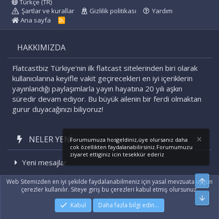
Türkçe (TR)
Şartlar ve kurallar
Gizlilik politikası
Yardım
Ana sayfa
R
S
S
HAKKIMIZDA
Flatcastbiz Türkiye'nin ilk flatcast sitelerinden biri olarak
kullanıcılarına keyifle vakit geçirecekleri en iyi içeriklerin
yayınlandığı paylaşımlarla yayın hayatına 20 yılı aşkın
süredir devam ediyor. Bu büyük ailenin bir ferdi olmaktan
gurur duyacağınızı biliyoruz!
NELER YENI
Forumumuza hosgeldiniz,üye olursanız daha
cok özellikten faydalanabilirsiniz.Forumumuzu
ziyaret ettiginiz icin tesekkür ederiz
Yeni mesajlar
Son etkinlikler
Üst
Web Sitemizden en iyi şekilde faydalanabilmeniz için yasal mevzuata uygun
çerezler kullanılır. Siteye giriş bu çerezleri kabul etmiş olursunuz.
Alt
Kabul
Daha fazla bilgi edin…
|
Xenforo Add-ons
© by ©XenTR
|
Xenforo Theme
© by ©XenTR