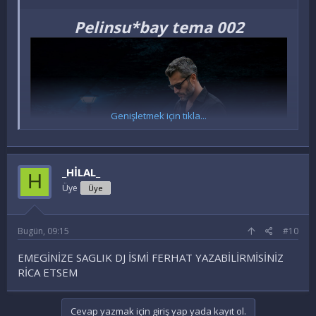
Pelinsu*bay tema 002
Genişletmek için tıkla...
_HİLAL_
H
Üye
Üye
Ziyaretçiler için gizlenmiş link,görmek için
Giriş yap veya üye ol.
Bugün, 09:15
#10
EMEGİNİZE SAGLIK DJ İSMİ FERHAT YAZABİLİRMİSİNİZ
RİCA ETSEM
Cevap yazmak için giriş yap yada kayıt ol.