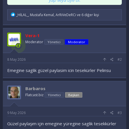
İ
_HİLAL_
,
Mustafa Kemal
,
ArRiVeDeRCi
ve 6 diğer kişi
f
a
d
e
Vera-1
l
e
Moderator
Yönetici
Moderator
r
:
8 May 2026
#2
Emegine saglik güzel paylasim icin tesekürler Pelinsu
Barbaros
Flatcast.biz
Yönetici
Başkan
9 May 2026
#3
Güzel paylaşım için emegine yüregine saglik tesekkürler