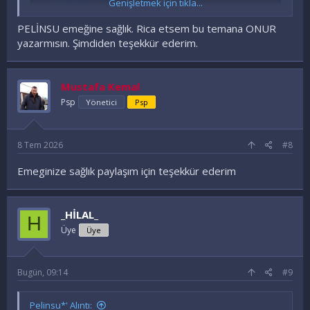
Genişletmek için tıkla...
PELİNSU emeğine sağlık. Rica etsem bu temana ONUR
yazarmısın. Şimdiden teşekkür ederim.
Mustafa Kemal
Ziyaretçiler için gizlenmiş link,görmek için
Psp
Yönetici
Psp
Giriş yap veya üye ol.
8 Tem 2026
#8
Emeginize sağlık paylaşım için teşekkür ederim
_HİLAL_
H
Üye
Üye
Bugün, 09:14
#9
Pelinsu*' Alıntı: