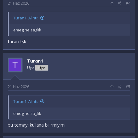
21 Haz 2026
#4
Turan1' Alıntı:
emegine saglik
turan tşk
Turan1
T
Üye
Üye
21 Haz 2026
#5
Turan1' Alıntı:
emegine saglik
bu temayi kullana bilirmiyim