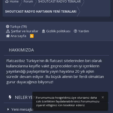
Home
Forum
SHOUTCAST RADYO TEMALAR
SHOUTCAST RADYO HAFTANIN YENİ TEMALARI
Türkçe (TR)
Şartlar ve kurallar
Gizlilik politikası
Yardım
Ana sayfa
R
S
S
HAKKIMIZDA
Flatcastbiz Türkiye'nin ilk flatcast sitelerinden biri olarak
kullanıcılarına keyifle vakit geçirecekleri en iyi içeriklerin
yayınlandığı paylaşımlarla yayın hayatına 20 yılı aşkın
süredir devam ediyor. Bu büyük ailenin bir ferdi olmaktan
gurur duyacağınızı biliyoruz!
NELER YENI
Forumumuza hosgeldiniz,üye olursanız daha
cok özellikten faydalanabilirsiniz.Forumumuzu
ziyaret ettiginiz icin tesekkür ederiz
Yeni mesajlar