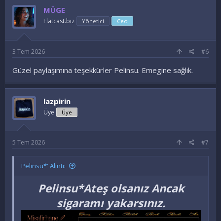
MÜGE
Flatcast.biz
Yönetici
Ceo
3 Tem 2026
#6
Güzel paylaşımına teşekkürler Pelinsu. Emegine sağlık.
lazpirin
Üye
Üye
5 Tem 2026
#7
Pelinsu*' Alıntı:
Pelinsu*Ateş olsanız Ancak
sigaramı yakarsınız.