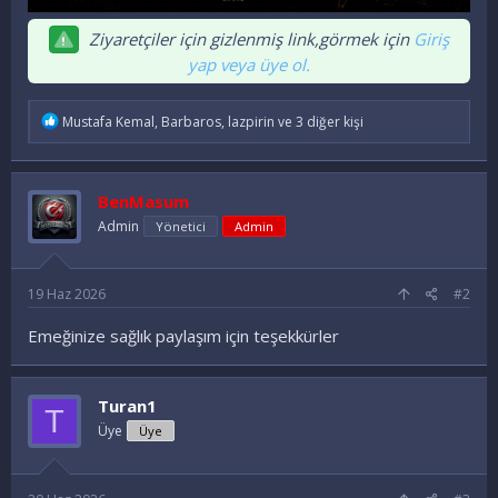
Ziyaretçiler için gizlenmiş link,görmek için
Giriş
yap veya üye ol.
İ
Mustafa Kemal
,
Barbaros
,
lazpirin
ve 3 diğer kişi
f
a
d
e
BenMasum
l
e
Admin
Yönetici
Admin
r
:
19 Haz 2026
#2
Emeğinize sağlık paylaşım için teşekkürler
Turan1
T
Üye
Üye