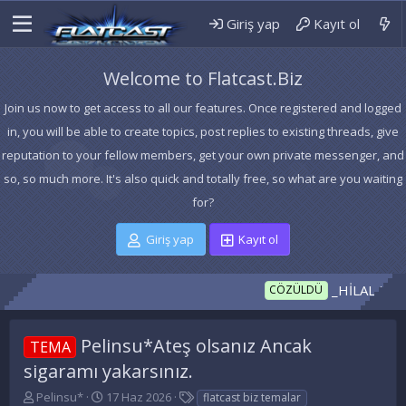
Giriş yap
Kayıt ol
Welcome to Flatcast.Biz
Join us now to get access to all our features. Once registered and logged
in, you will be able to create topics, post replies to existing threads, give
reputation to your fellow members, get your own private messenger, and
so, so much more. It's also quick and totally free, so what are you waiting
for?
Giriş yap
Kayıt ol
_HİLAL temanız h
CÖZÜLDÜ
Pelinsu*Ateş olsanız Ancak
TEMA
sigaramı yakarsınız.
K
B
E
Pelinsu*
17 Haz 2026
flatcast biz temalar