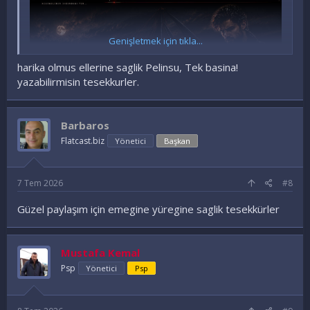
Genişletmek için tıkla...
harika olmus ellerine saglik Pelinsu, Tek basina!
yazabilirmisin tesekkurler.
Barbaros
Flatcast.biz
Yönetici
Başkan
Ziyaretçiler için gizlenmiş link,görmek için
Giriş yap veya üye ol.
7 Tem 2026
#8
Güzel paylaşım için emegine yüregine saglik tesekkürler
Mustafa Kemal
Psp
Yönetici
Psp