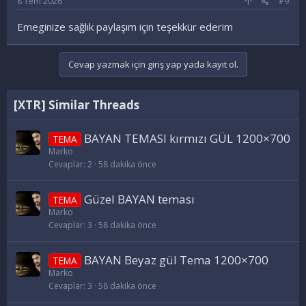
8 Tem 2026
#9
Emeginize sağlık paylaşım için teşekkür ederim
Cevap yazmak için giriş yap yada kayıt ol.
[XTR] Similar Threads
BAYAN TEMASI kırmızı GÜL 1200×700
TEMA
Marko
Cevaplar
2
58 dakika önce
Güzel BAYAN teması
TEMA
Marko
Cevaplar
3
58 dakika önce
BAYAN Beyaz gül Tema 1200×700
TEMA
Marko
Cevaplar
3
58 dakika önce