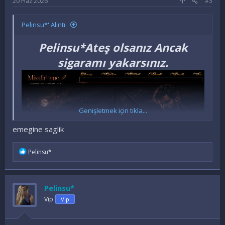
20 Haz 2026
#3
Pelinsu*' Alıntı:
Pelinsu*Ateş olsanız Ancak
sigaramı yakarsınız.
Genişletmek için tıkla...
emegine saglik
İ
Pelinsu*
f
a
d
e
Pelinsu*
Ziyaretçiler için gizlenmiş link,görmek için
l
Giriş yap veya üye ol.
e
Vip
Vip
r
: