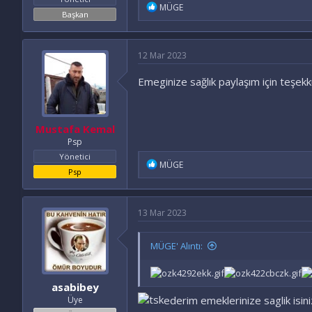
İ
MÜGE
Başkan
f
a
d
e
12 Mar 2023
l
e
Emeginize sağlık paylaşım için teşek
r
:
Mustafa Kemal
Psp
Yönetici
İ
MÜGE
Psp
f
a
d
e
13 Mar 2023
l
e
r
MÜGE' Alıntı:
:
asabibey
ederim emeklerinize saglik isini
Üye