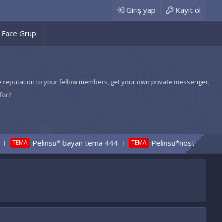
Giriş yap
Kayıt ol
Face Grup
 give reputation to your fellow members, get your own private messenger,
for?
Pelinsu* bayan tema 444
Pelinsu*nostaljik radyo tem
A
TEMA