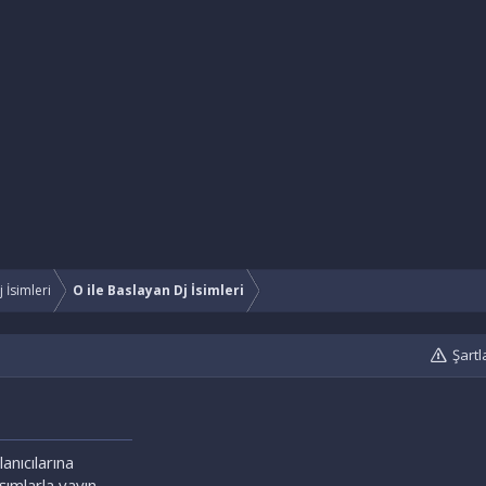
j İsimleri
O ile Baslayan Dj İsimleri
Şartl
lanıcılarına
aşımlarla yayın