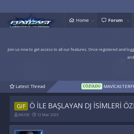
Home
Forum
Join us now to get access to all our features. Once registered and logg
and
Latest Thread
MAVİCASTERFM İNDEX
CÖZÜLDÜ
Ö İLE BAŞLAYAN DJ İSİMLERİ Ö
GIF
K
B
MÜGE
12 Mar 2023
o
a
n
ş
u
l