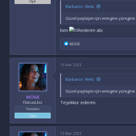
Üye
Barbaros' Alıntı:
Güzel paylaşım için emegine yüregine 
ben
ederim abi
İ
MÜGE
f
a
d
e
13 Mar 2023
l
e
r
Barbaros' Alıntı:
:
Güzel paylaşım için emegine yüregine 
MÜGE
Teşekkür ederim.
Flatcast.biz
Yönetici
Ceo
13 Mar 2023