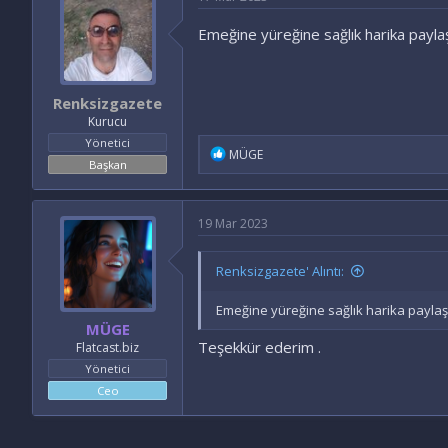
Emeğine yüreğine sağlık harika paylaş
Renksizgazete
Kurucu
Yönetici
İ
MÜGE
Başkan
f
a
d
e
19 Mar 2023
l
e
r
Renksizgazete' Alıntı:
:
Emeğine yüreğine sağlık harika paylaşı
MÜGE
Teşekkür ederim .
Flatcast.biz
Yönetici
Ceo