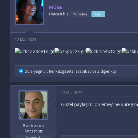
y
a
MÜGE
u
n
B
g
Flatcast.biz
Yönetici
Ceo
a
ı
ş
ç
l
t
a
a
12 Mar 2023
t
r
a
i
n
h
i
İ
dicle-yagmur
,
Renksizgazete
,
asabibey
ve 2 diğer kişi
f
a
d
e
12 Mar 2023
l
e
Güzel paylaşım için emegine yüregin
r
:
Barbaros
Flatcast.biz
Yönetici