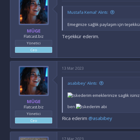
Mustafa Kemal' Alıntı:
Emeginize sağlık paylaşım için teşekk
MÜGE
Teşekkür ederim.
Flatcast.biz
Yönetici
Ceo
13 Mar 2023
asabibey' Alıntı:
ederim emeklerinize saglik isiniz
MÜGE
ben
ederim abi
Flatcast.biz
Yönetici
Rica ederim
@asabibey
Ceo
17 Mar 2023