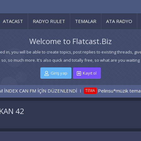
ATACAST
RADYO RULET
TEMALAR
ATA RADYO
Welcome to Flatcast.Biz
ed in, you will be able to create topics, post replies to existing threads,
 so, so much more. It's also quick and totally free, so what are you waiting 
Giriş yap
Kayıt ol
 CAN FM İÇİN DÜZENLENDİ
Pelinsu*müzik tema
TEMA
TEM
ZKAN 42