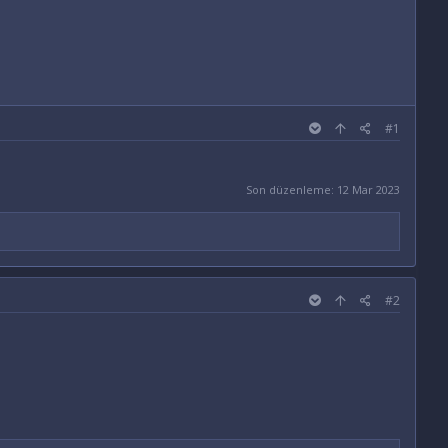
#1
Son düzenleme:
12 Mar 2023
#2