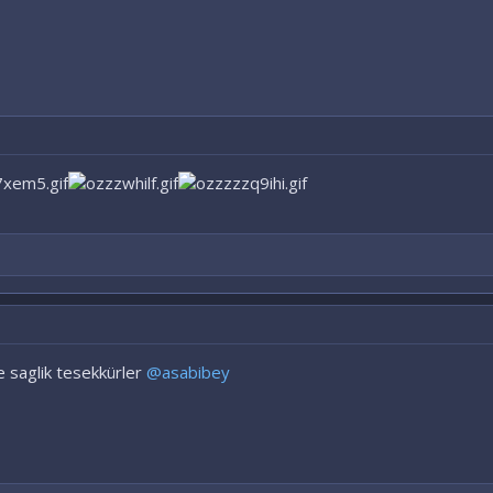
ISTANBUL
e saglik tesekkürler
@asabibey