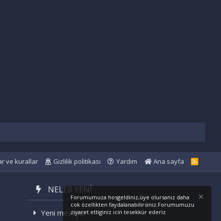
ar ve kurallar
Gizlilik politikası
Yardım
Ana sayfa
R
S
S
NELER YENI
Forumumuza hosgeldiniz,üye olursanız daha
cok özellikten faydalanabilirsiniz.Forumumuzu
Yeni mesajlar
ziyaret ettiginiz icin tesekkür ederiz