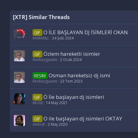
[XTR] Similar Threads
O İLE BAŞLAYAN DJ İSİMLERİ OKAN
GIF
KAMANLI.
24 Şub 2024
Özlem hareketli isimler
GIF
Renksizgazete
2 Ocak 2024
Osman hareketsiz dj ismi
RESIM
Renksizgazete
23 Tem 2023
Ö İle başlayan dj isimleri
GIF
MÜGE
14 May 2021
O ile başlayan dj isimleri OKTAY
GIF
melodi
2 May 2020