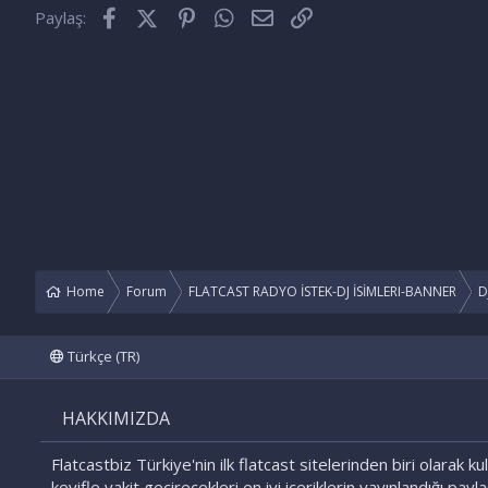
Facebook
X (Twitter)
Pinterest
WhatsApp
E-posta
Link
Paylaş:
Home
Forum
FLATCAST RADYO İSTEK-DJ İSİMLERI-BANNER
D
Türkçe (TR)
HAKKIMIZDA
Flatcastbiz Türkiye'nin ilk flatcast sitelerinden biri olarak kul
keyifle vakit geçirecekleri en iyi içeriklerin yayınlandığı payl