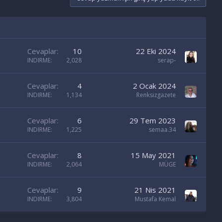
Cevaplar
10
22 Eki 2024
INDIRME
2,028
serap-
Cevaplar
4
2 Ocak 2024
INDIRME
1,134
Renksizgazete
Cevaplar
6
29 Tem 2023
INDIRME
1,225
semaa.34
Cevaplar
8
15 May 2021
INDIRME
2,064
MÜGE
Cevaplar
9
21 Nis 2021
INDIRME
3,804
Mustafa Kemal