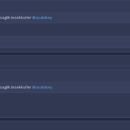
saglik tesekkürler
@asabibey
saglik tesekkürler
@asabibey