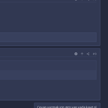
#9
Cevap yazmak için giriş yap yada kayıt ol.