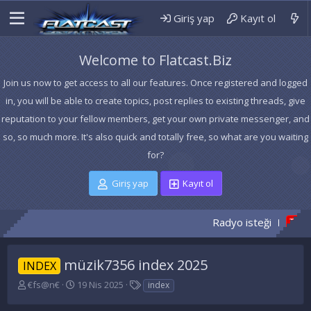
Giriş yap
Kayıt ol
Welcome to Flatcast.Biz
Join us now to get access to all our features. Once registered and logged
in, you will be able to create topics, post replies to existing threads, give
reputation to your fellow members, get your own private messenger, and
so, so much more. It's also quick and totally free, so what are you waiting
for?
Giriş yap
Kayıt ol
Radyo isteği
BAY
TEMA
müzik7356 index 2025
INDEX
K
B
E
€fs@n€
19 Nis 2025
index
o
a
t
n
ş
i