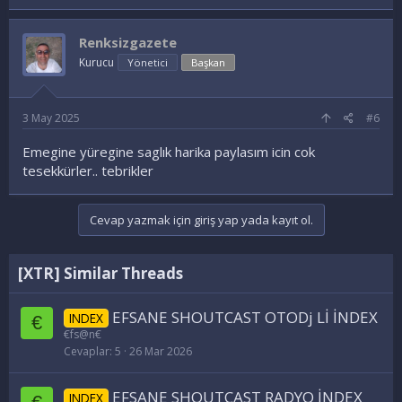
Renksizgazete
Kurucu
Yönetici
Başkan
3 May 2025
#6
Emegine yüregine saglık harika paylasım icin cok
tesekkürler.. tebrikler
Cevap yazmak için giriş yap yada kayıt ol.
[XTR] Similar Threads
EFSANE SHOUTCAST OTODj Lİ İNDEX
INDEX
€
€fs@n€
Cevaplar
5
26 Mar 2026
EFSANE SHOUTCAST RADYO İNDEX
INDEX