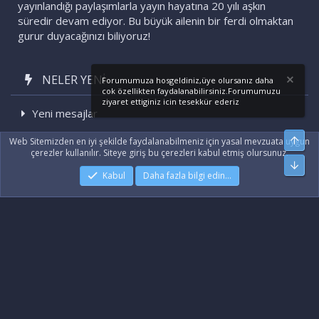
yayınlandığı paylaşımlarla yayın hayatına 20 yılı aşkın
süredir devam ediyor. Bu büyük ailenin bir ferdi olmaktan
gurur duyacağınızı biliyoruz!
NELER YENI
Forumumuza hosgeldiniz,üye olursanız daha
cok özellikten faydalanabilirsiniz.Forumumuzu
ziyaret ettiginiz icin tesekkür ederiz
Yeni mesajlar
Son etkinlikler
Üst
Web Sitemizden en iyi şekilde faydalanabilmeniz için yasal mevzuata uygun
çerezler kullanılır. Siteye giriş bu çerezleri kabul etmiş olursunuz.
Alt
Kabul
Daha fazla bilgi edin…
|
Xenforo Add-ons
© by ©XenTR
|
Xenforo Theme
© by ©XenTR