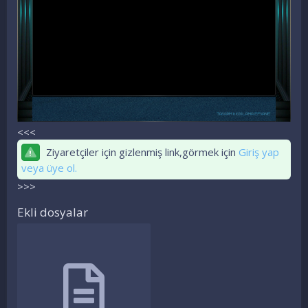
<<<
Ziyaretçiler için gizlenmiş link,görmek için
Giriş yap
veya üye ol.
>>>
Ekli dosyalar