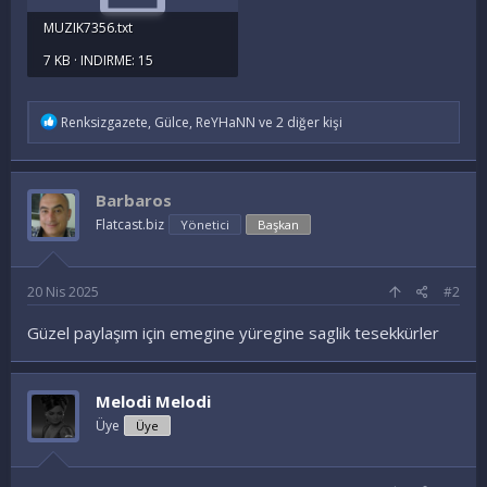
MUZIK7356.txt
7 KB · INDIRME: 15
İ
Renksizgazete
,
Gülce
,
ReYHaNN
ve 2 diğer kişi
f
a
d
e
Barbaros
l
e
Flatcast.biz
Yönetici
Başkan
r
:
20 Nis 2025
#2
Güzel paylaşım için emegine yüregine saglik tesekkürler
Melodi Melodi
Üye
Üye