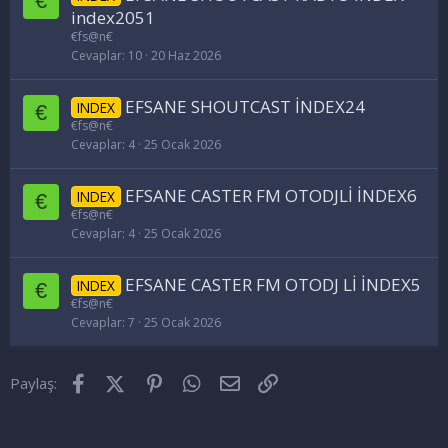
€
index2051
€fs@n€
Cevaplar
10
20 Haz 2026
EFSANE SHOUTCAST İNDEX24
INDEX
€
€fs@n€
Cevaplar
4
25 Ocak 2026
EFSANE CASTER FM OTODJLİ İNDEX6
INDEX
€
€fs@n€
Cevaplar
4
25 Ocak 2026
EFSANE CASTER FM OTODJ Lİ İNDEX5
INDEX
€
€fs@n€
Cevaplar
7
25 Ocak 2026
Facebook
X (Twitter)
Pinterest
WhatsApp
E-posta
Link
Paylaş: