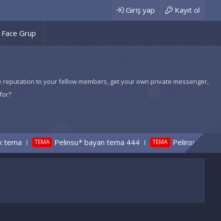
Giriş yap
Kayıt ol
Face Grup
 give reputation to your fellow members, get your own private messenger,
for?
su* bayan tema 444
Pelinsu*nostaljik radyo tema
TEMA
CÖZ