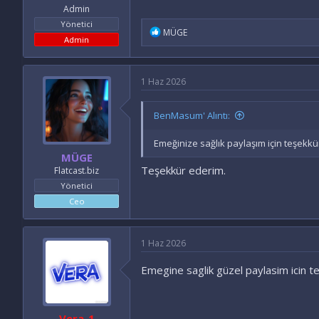
Admin
Yönetici
İ
MÜGE
Admin
f
a
d
e
1 Haz 2026
l
e
r
BenMasum' Alıntı:
:
Emeğinize sağlık paylaşım için teşekkü
MÜGE
Teşekkür ederim.
Flatcast.biz
Yönetici
Ceo
1 Haz 2026
Emegine saglik güzel paylasim icin 
Vera-1