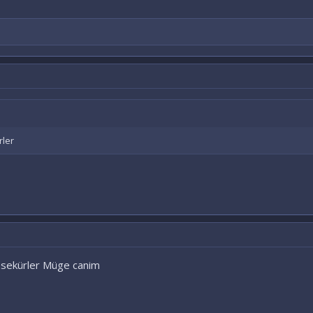
rler
tesekürler Müge canim