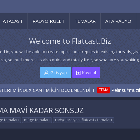
ATACAST
RADYO RULET
TEMALAR
ATA RADYO
Welcome to Flatcast.Biz
ed in, you will be able to create topics, post replies to existing threads,
 so, so much more. It's also quick and totally free, so what are you waiting 
Giriş yap
Kayıt ol
M İÇİN DÜZENLENDİ
Pelinsu*müzik tema
Pelin
TEMA
TEMA
MA MAVİ KADAR SONSUZ
ge temaları
müge temaları
radyolara yeni flatcastx temaları