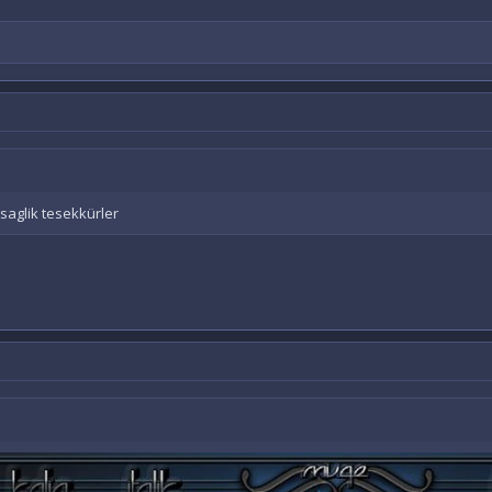
saglik tesekkürler