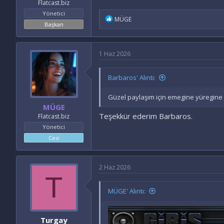
Flatcast.biz
Yönetici
İ
MÜGE
Başkan
f
a
d
e
1 Haz 2026
l
e
r
Barbaros' Alıntı:
:
Güzel paylaşım için emegine yüregine 
MÜGE
Teşekkür ederim Barbaros.
Flatcast.biz
Yönetici
Ceo
2 Haz 2026
T
MÜGE' Alıntı:
Turgay