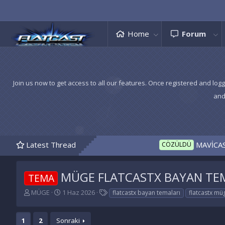
Home
Forum
Join us now to get access to all our features. Once registered and logg
and
Latest Thread
MAVİCASTERFM İNDEX CAN F
CÖZÜLDÜ
MÜGE FLATCASTX BAYAN TE
TEMA
K
B
E
MÜGE
1 Haz 2026
flatcastx bayan temaları
flatcastx mü
o
a
t
n
ş
i
u
l
k
1
2
Sonraki