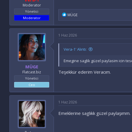
Moderator
Yönetici
İ
MÜGE
Moderator
f
a
d
e
1 Haz 2026
l
e
r
Vera-1' Alıntı:
:
Emegine saglik güzel paylasim icin te
MÜGE
Teşekkür ederim Veracım.
Flatcast.biz
Yönetici
Ceo
1 Haz 2026
Emeklerine saglıkk güzel paylaşımm.