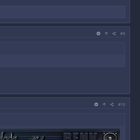
#9
#10