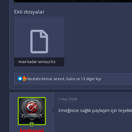
Ekli dosyalar
mavi kadar sonsuz.fcx
7.9 KB · INDIRME: 12
İ
Mustafa Kemal
,
wreed
,
Gülce
ve 13 diğer kişi
f
a
d
e
1 Haz 2026
l
e
Emeğinize sağlık paylaşım için teşekk
r
:
BenMasum