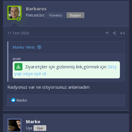
d
e
Barbaros
l
e
Flatcast.biz
Yönetici
Başkan
r
:
11 Tem 2026
#4
Marko' Alıntı:
evet
Ziyaretçiler için gizlenmiş link,görmek için
Giriş
yap veya üye ol.
Radyonuz var ne ıstıyorsunuz anlamadım
İ
Marko
f
a
d
e
Marko
l
e
Üye
Üye