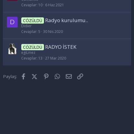
Cevaplar
10
6 Haz 2021
Radyo kurulumu..
CÖZÜLDÜ
D
Didier
Cevaplar
5
30 Nis 2020
RADYO İSTEK
CÖZÜLDÜ
egiLmez
Cevaplar
13
27 Mar 2020
Facebook
X (Twitter)
Pinterest
WhatsApp
E-posta
Link
Paylaş: