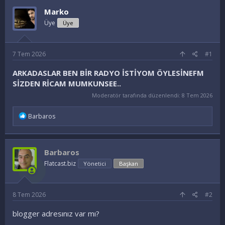
u
l
Marko
y
a
Üye
Üye
u
n
B
g
a
ı
ş
ç
7 Tem 2026
#1
l
t
a
a
ARKADASLAR BEN BİR RADYO İSTİYOM ÖYLESİNEFM
t
r
SİZDEN RİCAM MUMKUNSEE..
a
i
Moderatör tarafında düzenlendi:
8 Tem 2026
n
h
i
İ
Barbaros
f
a
d
e
Barbaros
l
e
Flatcast.biz
Yönetici
Başkan
r
:
8 Tem 2026
#2
blogger adresınız var mı?