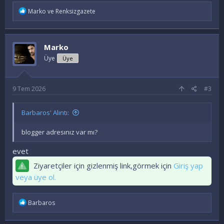
İ
Marko
ve
Renksizgazete
f
a
d
e
Marko
l
e
Üye
Üye
r
:
9 Tem 2026
#3
Barbaros' Alıntı:
blogger adresınız var mı?
evet
Ziyaretçiler için gizlenmiş link,görmek için
Giriş yap
veya üye ol.
İ
Barbaros
f
a