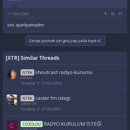
r
:
11 Tem 2026
#5
ses ayarlıyamadım
Cevap yazmak için giriş yap yada kayıt ol.
[XTR] Similar Threads
shoutcast radyo kurumu
ISTEK
EsRaaa
Cevaplar
3
11 Ara 2024
caster fm istegi
ISTEK
askinn-34
Cevaplar
3
31 Eki 2024
RADYO KURULUM İSTEĞİ
CÖZÜLDÜ
C
Cankan06