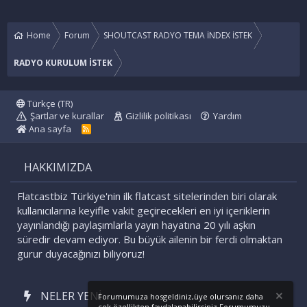
Home
Forum
SHOUTCAST RADYO TEMA İNDEX İSTEK
RADYO KURULUM İSTEK
Türkçe (TR)
Şartlar ve kurallar
Gizlilik politikası
Yardım
Ana sayfa
R
S
S
HAKKIMIZDA
Flatcastbiz Türkiye'nin ilk flatcast sitelerinden biri olarak
kullanıcılarına keyifle vakit geçirecekleri en iyi içeriklerin
yayınlandığı paylaşımlarla yayın hayatına 20 yılı aşkın
süredir devam ediyor. Bu büyük ailenin bir ferdi olmaktan
gurur duyacağınızı biliyoruz!
NELER YENI
Forumumuza hosgeldiniz,üye olursanız daha
cok özellikten faydalanabilirsiniz.Forumumuzu