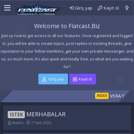
Giriş yap
Kayıt ol
Welcome to Flatcast.Biz
Join us now to get access to all our features. Once registered and logged
in, you will be able to create topics, post replies to existing threads, give
reputation to your fellow members, get your own private messenger, and
so, so much more. It's also quick and totally free, so what are you waiting
for?
Giriş yap
Kayıt ol
VERA SID BAS
INDEX
MERHABALAR
ISTEK
K
B
Marko
7 Tem 2026
o
a
n
ş