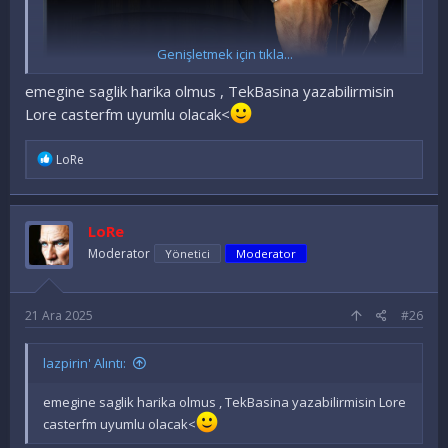
Genişletmek için tıkla...
emegine saglik harika olmus , TekBasina yazabilirmisin
Lore casterfm uyumlu olacak<
İ
LoRe
f
a
d
e
LoRe
l
e
Moderator
Yönetici
Moderator
r
:
21 Ara 2025
#26
lazpirin' Alıntı:
emegine saglik harika olmus , TekBasina yazabilirmisin Lore
casterfm uyumlu olacak<