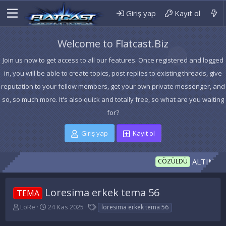
Giriş yap
Kayıt ol
Welcome to Flatcast.Biz
Join us now to get access to all our features. Once registered and logged
in, you will be able to create topics, post replies to existing threads, give
reputation to your fellow members, get your own private messenger, and
so, so much more. It's also quick and totally free, so what are you waiting
for?
Giriş yap
Kayıt ol
ALTIN MİKRO
CÖZÜLDÜ
Loresima erkek tema 56
TEMA
K
B
E
LoRe
24 Kas 2025
loresima erkek tema 56
o
a
t
n
ş
i