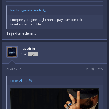
Renksizgazete' Alıntı:
Emegine yüregine saglık harika paylasım icin cok
tesekkürler.. tebrikler
Teşekkür ederim..
lazpirin
Üye
Üye
21 Ara 2025
#25
LoRe' Alıntı: