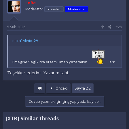
LoRe
l
e
Moderator
Yönetici
Moderator
r
:
5 Şub 2026
#28
miira' Alıntı:
Emegine Saglik rca etsem Liman yazarmisn
lerr,,
Teşekkür ederim.. Yazarım tabi..
İlk
Önceki
Sayfa 2:2
Cevap yazmak için giriş yap yada kayıt ol.
[XTR] Similar Threads