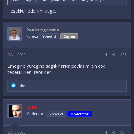
Teşekkür ederim Müge.
Renksizgazete
Kurucu
Yönetici
Başkan
6 Ara 2025
#23
Emegine yüregine saglık harika paylasım icin cok
tesekkürler.. tebrikler
İ
LoRe
f
a
d
e
LoRe
l
e
Moderator
Yönetici
Moderator
r
:
6 Ara 2025
#24