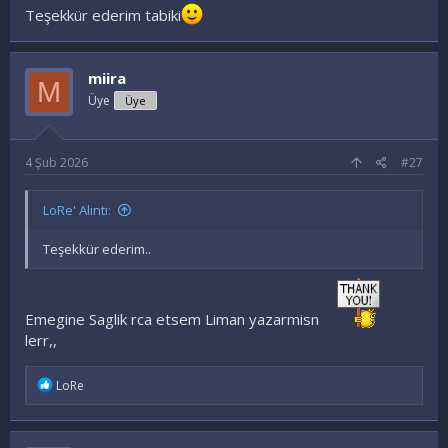
Teşekkür ederim tabiki
miira
M
Üye
Üye
4 Şub 2026
#27
LoRe' Alıntı:
Teşekkür ederim..
Emegine Saglik rca etsem Liman yazarmisn
lerr,,
İ
LoRe
f
a
d
e