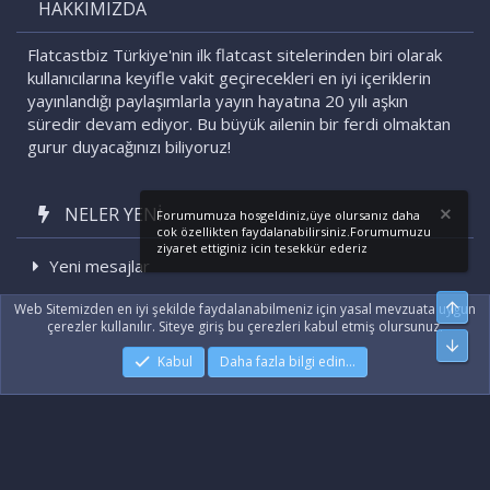
HAKKIMIZDA
Flatcastbiz Türkiye'nin ilk flatcast sitelerinden biri olarak
kullanıcılarına keyifle vakit geçirecekleri en iyi içeriklerin
yayınlandığı paylaşımlarla yayın hayatına 20 yılı aşkın
süredir devam ediyor. Bu büyük ailenin bir ferdi olmaktan
gurur duyacağınızı biliyoruz!
NELER YENI
Forumumuza hosgeldiniz,üye olursanız daha
cok özellikten faydalanabilirsiniz.Forumumuzu
ziyaret ettiginiz icin tesekkür ederiz
Yeni mesajlar
Son etkinlikler
Üst
Web Sitemizden en iyi şekilde faydalanabilmeniz için yasal mevzuata uygun
çerezler kullanılır. Siteye giriş bu çerezleri kabul etmiş olursunuz.
Alt
Kabul
Daha fazla bilgi edin…
|
Xenforo Add-ons
© by ©XenTR
|
Xenforo Theme
© by ©XenTR