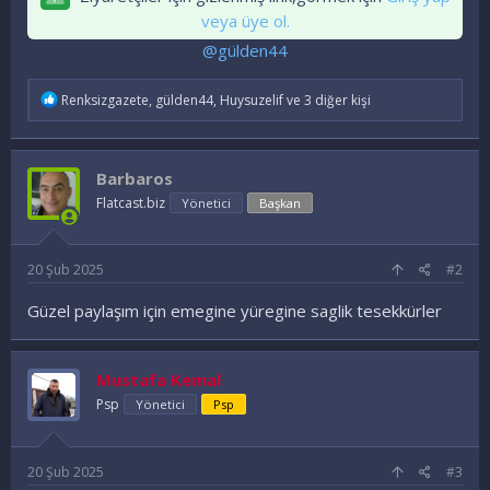
veya üye ol.
@gülden44
İ
Renksizgazete
,
gülden44
,
Huysuzelif
ve 3 diğer kişi
f
a
d
e
Barbaros
l
e
Flatcast.biz
Yönetici
Başkan
r
:
20 Şub 2025
#2
Güzel paylaşım için emegine yüregine saglik tesekkürler
Mustafa Kemal
Psp
Yönetici
Psp
20 Şub 2025
#3