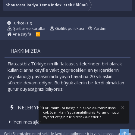
Shoutcast Radyo Tema İndex İstek Bölümü
Türkçe (TR)
Şartlar ve kurallar
Gizlilik politikası
Yardım
Ana sayfa
R
S
S
HAKKIMIZDA
Flatcastbiz Türkiye'nin ilk flatcast sitelerinden biri olarak
kullanıcılarına keyifle vakit geçirecekleri en iyi içeriklerin
yayınlandığı paylaşımlarla yayın hayatına 20 yılı aşkın
süredir devam ediyor. Bu büyük ailenin bir ferdi olmaktan
gurur duyacağınızı biliyoruz!
NELER YENI
Forumumuza hosgeldiniz,üye olursanız daha
cok özellikten faydalanabilirsiniz.Forumumuzu
ziyaret ettiginiz icin tesekkür ederiz
Yeni mesajlar
Son etkinlikler
Üst
Web Sitemizden en iyi şekilde faydalanabilmeniz için yasal mevzuata uygun