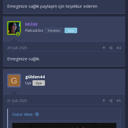
Emeginize sağlık paylaşım için teşekkür ederim
MÜGE
Flatcast.biz
Yönetici
Ceo
20 Şub 2025
#4
Emeginize sağlık.
gülden44
G
Üye
Üye
21 Şub 2025
#5
Gülce' Alıntı: