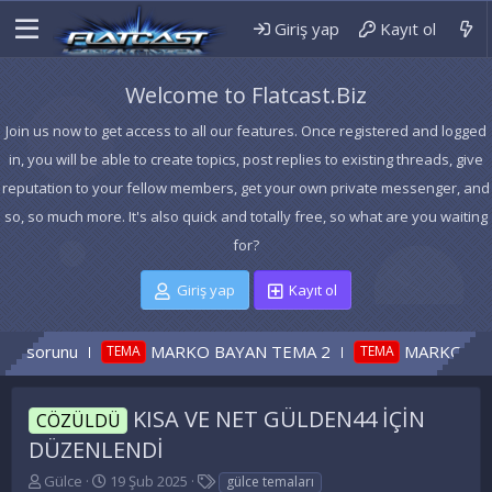
Giriş yap
Kayıt ol
Welcome to Flatcast.Biz
Join us now to get access to all our features. Once registered and logged
in, you will be able to create topics, post replies to existing threads, give
reputation to your fellow members, get your own private messenger, and
so, so much more. It's also quick and totally free, so what are you waiting
for?
Giriş yap
Kayıt ol
sorunu
MARKO BAYAN TEMA 2
MARKO BAYAN 
TEMA
TEMA
KISA VE NET GÜLDEN44 İÇİN
CÖZÜLDÜ
DÜZENLENDİ
K
B
E
Gülce
19 Şub 2025
gülce temaları