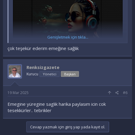
Genişletmek için tıkla...
çok teşekür ederim emeğine sağlık
Ziyaretçiler için gizlenmiş link,görmek için
Giriş
Renksizgazete
yap veya üye ol.
Kurucu
Yönetici
Başkan
@gülden44
19 Mar 2025
#6
Emegine yüregine saglık harika paylasım icin cok
tesekkürler.. tebrikler
Cevap yazmak için giriş yap yada kayıt ol.