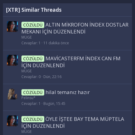
[XTR] Similar Threads
ALTIN MİKROFON İNDEX DOSTLAR
CÖZÜLDÜ
MEKANI İÇİN DÜZENLENDİ
MÜGE
Cevaplar
1
11 dakika önce
MAVİCASTERFM İNDEX CAN FM
CÖZÜLDÜ
İÇİN DÜZENLENDİ
MÜGE
Cevaplar
0
Dün, 22:16
hilal temanız hazır
CÖZÜLDÜ
Pelinsu*
Cevaplar
1
Bugün, 15:45
ÖYLE İŞTEE BAY TEMA MÜPTELA
CÖZÜLDÜ
İÇİN DÜZENLENDİ
MÜGE