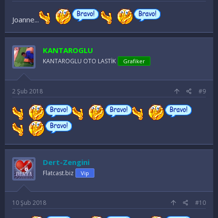
Joanne...
KANTAROGLU
KANTAROGLU OTO LASTİK
Grafiker
2 Şub 2018
#9
Dert-Zengini
Flatcast.biz
Vip
10 Şub 2018
#10