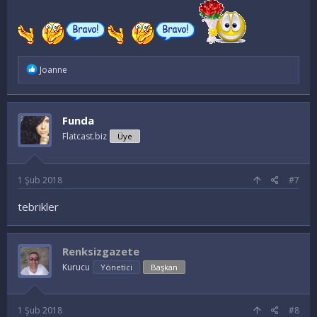
İ
Joanne
f
a
d
e
Funda
l
e
Flatcast.biz
Üye
r
:
1 Şub 2018
#7
tebrikler
Renksizgazete
Kurucu
Yönetici
Başkan
1 Şub 2018
#8