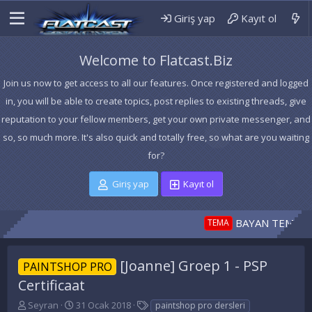
Giriş yap
Kayıt ol
Welcome to Flatcast.Biz
Join us now to get access to all our features. Once registered and logged
in, you will be able to create topics, post replies to existing threads, give
reputation to your fellow members, get your own private messenger, and
so, so much more. It's also quick and totally free, so what are you waiting
for?
Giriş yap
Kayıt ol
BAYAN TEMASI kırm
TEMA
[Joanne] Groep 1 - PSP
PAINTSHOP PRO
Certificaat
K
B
E
Seyran
31 Ocak 2018
paintshop pro dersleri