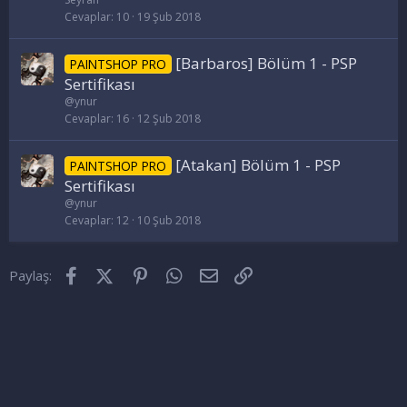
Cevaplar
10
19 Şub 2018
[Barbaros] Bölüm 1 - PSP
PAINTSHOP PRO
Sertifikası
@ynur
Cevaplar
16
12 Şub 2018
[Atakan] Bölüm 1 - PSP
PAINTSHOP PRO
Sertifikası
@ynur
Cevaplar
12
10 Şub 2018
Facebook
X (Twitter)
Pinterest
WhatsApp
E-posta
Link
Paylaş: