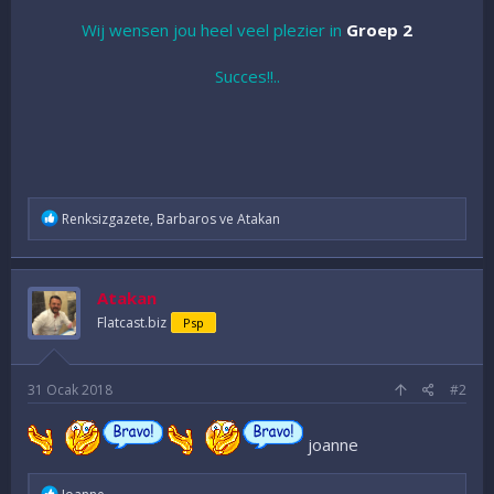
Wij wensen jou heel veel plezier in
Groep 2
Succes!!..
İ
Renksizgazete
,
Barbaros
ve
Atakan
f
a
d
e
Atakan
l
e
Flatcast.biz
Psp
r
:
31 Ocak 2018
#2
joanne
İ