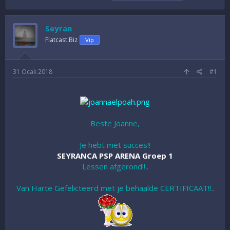
o
a
t
n
ş
i
u
l
k
Seyran
y
a
e
Flatcast.Biz
u
n
Vip
t
B
g
l
a
ı
e
ş
ç
r
31 Ocak 2018
#1
l
t
a
a
t
r
a
i
n
h
Beste Joanne,
i
Je hebt met succes!!
SEYRANCA PSP ARENA Groep 1
Lessen afgerond!!..
Van Harte Gefelicteerd met je behaalde CERTIFICAAT!!..