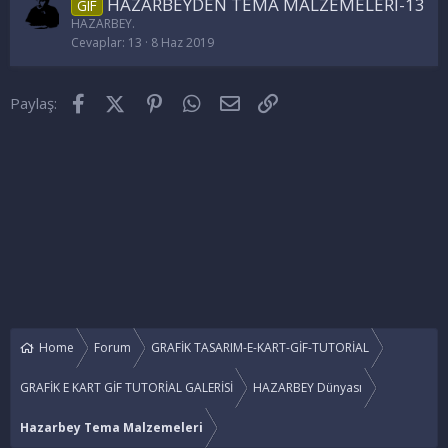
HAZARBEYDEN TEMA MALZEMELERİ-13
GIF
HAZARBEY.
Cevaplar
13
8 Haz 2019
Facebook
X (Twitter)
Pinterest
WhatsApp
E-posta
Link
Paylaş:
Home
Forum
GRAFİK TASARIM-E-KART-GİF-TUTORİAL
GRAFİK E KART GİF TUTORİAL GALERİSİ
HAZARBEY Dünyası
Hazarbey Tema Malzemeleri