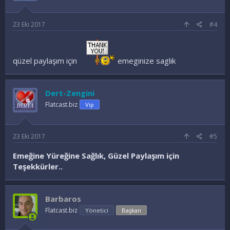
23 Eki 2017
#4
qüzel paylaşım için
emeginize saglık
Dert-Zengini
Flatcast.biz
Vip
23 Eki 2017
#5
Emeğine Yüreğine Sağlık, Güzel Paylaşım için
Teşekkürler..
Barbaros
Flatcast.biz
Yönetici
Başkan