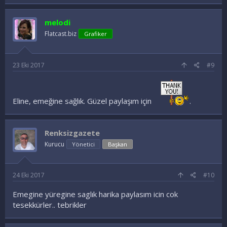
melodi
Flatcast.biz
Grafiker
23 Eki 2017
#9
Eline, emeğine sağlık. Güzel paylaşım için
.
Renksizgazete
Kurucu
Yönetici
Başkan
24 Eki 2017
#10
Emegine yüregine saglık harika paylasım icin cok
tesekkürler.. tebrikler