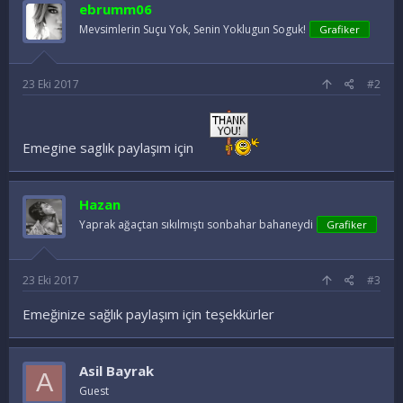
e
ebrumm06
l
e
Mevsimlerin Suçu Yok, Senin Yoklugun Soguk!
Grafiker
r
:
23 Eki 2017
#2
Emegine saglık paylaşım için
Hazan
Yaprak ağaçtan sıkılmıştı sonbahar bahaneydi
Grafiker
23 Eki 2017
#3
Emeğinize sağlık paylaşım için teşekkürler
Asil Bayrak
A
Guest