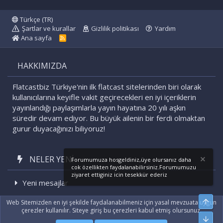
Türkçe (TR)
Şartlar ve kurallar
Gizlilik politikası
Yardım
Ana sayfa
R
S
S
HAKKIMIZDA
Flatcastbiz Türkiye'nin ilk flatcast sitelerinden biri olarak
kullanıcılarına keyifle vakit geçirecekleri en iyi içeriklerin
yayınlandığı paylaşımlarla yayın hayatına 20 yılı aşkın
süredir devam ediyor. Bu büyük ailenin bir ferdi olmaktan
gurur duyacağınızı biliyoruz!
NELER YENI
Forumumuza hosgeldiniz,üye olursanız daha
cok özellikten faydalanabilirsiniz.Forumumuzu
ziyaret ettiginiz icin tesekkür ederiz
Yeni mesajlar
Son etkinlikler
Üst
Web Sitemizden en iyi şekilde faydalanabilmeniz için yasal mevzuata uygun
çerezler kullanılır. Siteye giriş bu çerezleri kabul etmiş olursunuz.
Alt