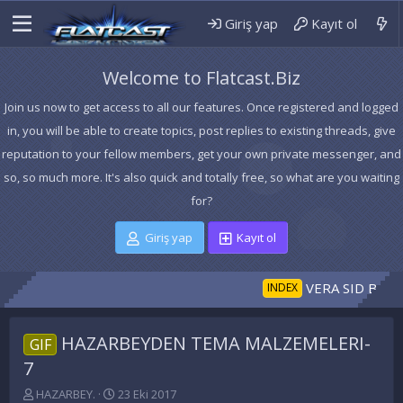
Giriş yap
Kayıt ol
Welcome to Flatcast.Biz
Join us now to get access to all our features. Once registered and logged
in, you will be able to create topics, post replies to existing threads, give
reputation to your fellow members, get your own private messenger, and
so, so much more. It's also quick and totally free, so what are you waiting
for?
Giriş yap
Kayıt ol
VERA SID BASVURU
INDEX
HAZARBEYDEN TEMA MALZEMELERI-
GIF
7
K
B
HAZARBEY.
23 Eki 2017