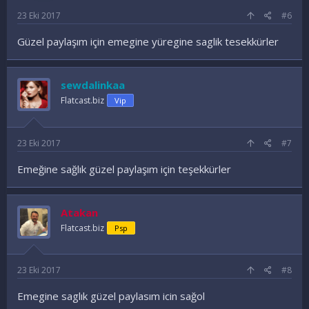
23 Eki 2017
#6
Güzel paylaşım için emegine yüregine saglik tesekkürler
sewdalinkaa
Flatcast.biz
Vip
23 Eki 2017
#7
Emeğine sağlık güzel paylaşım için teşekkürler
Atakan
Flatcast.biz
Psp
23 Eki 2017
#8
Emegine saglık güzel paylasım icin sağol