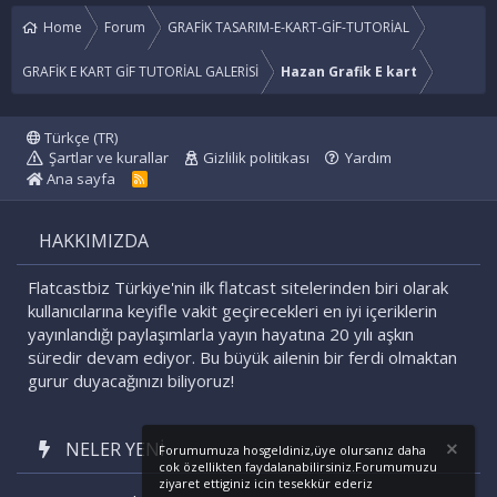
Home
Forum
GRAFİK TASARIM-E-KART-GİF-TUTORİAL
GRAFİK E KART GİF TUTORİAL GALERİSİ
Hazan Grafik E kart
Türkçe (TR)
Şartlar ve kurallar
Gizlilik politikası
Yardım
Ana sayfa
R
S
S
HAKKIMIZDA
Flatcastbiz Türkiye'nin ilk flatcast sitelerinden biri olarak
kullanıcılarına keyifle vakit geçirecekleri en iyi içeriklerin
yayınlandığı paylaşımlarla yayın hayatına 20 yılı aşkın
süredir devam ediyor. Bu büyük ailenin bir ferdi olmaktan
gurur duyacağınızı biliyoruz!
NELER YENI
Forumumuza hosgeldiniz,üye olursanız daha
cok özellikten faydalanabilirsiniz.Forumumuzu
ziyaret ettiginiz icin tesekkür ederiz