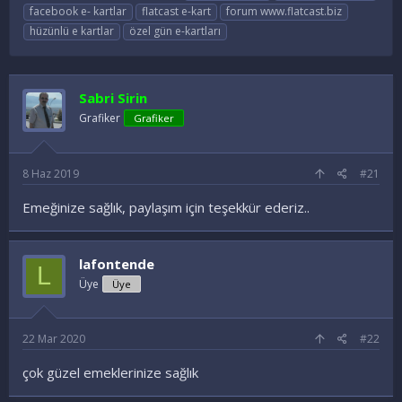
o
a
t
facebook e- kartlar
flatcast e-kart
forum www.flatcast.biz
n
ş
i
hüzünlü e kartlar
özel gün e-kartları
u
l
k
y
a
e
u
n
t
B
g
l
Sabri Sirin
a
ı
e
Grafiker
ş
ç
Grafiker
r
l
t
a
a
t
r
8 Haz 2019
#21
a
i
n
h
Emeğinize sağlık, paylaşım için teşekkür ederiz..
i
lafontende
L
Üye
Üye
22 Mar 2020
#22
çok güzel emeklerinize sağlık