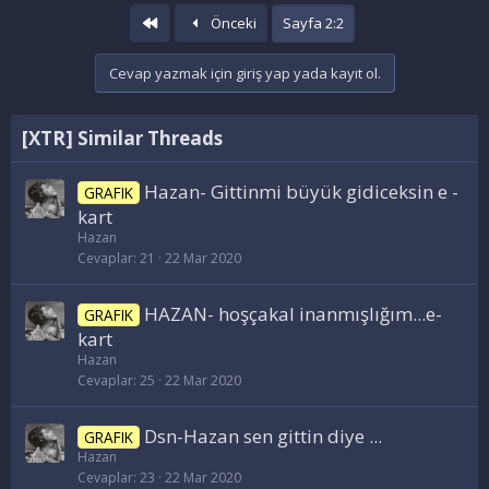
İlk
Önceki
Sayfa 2:2
Cevap yazmak için giriş yap yada kayıt ol.
[XTR] Similar Threads
Hazan- Gittinmi büyük gidiceksin e -
GRAFIK
kart
Hazan
Cevaplar
21
22 Mar 2020
HAZAN- hoşçakal inanmışlığım...e-
GRAFIK
kart
Hazan
Cevaplar
25
22 Mar 2020
Dsn-Hazan sen gittin diye ...
GRAFIK
Hazan
Cevaplar
23
22 Mar 2020