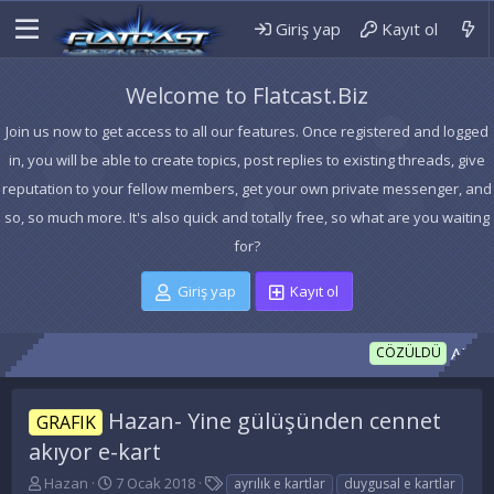
Giriş yap
Kayıt ol
Welcome to Flatcast.Biz
Join us now to get access to all our features. Once registered and logged
in, you will be able to create topics, post replies to existing threads, give
reputation to your fellow members, get your own private messenger, and
so, so much more. It's also quick and totally free, so what are you waiting
for?
Giriş yap
Kayıt ol
ALTIN 
CÖZÜLDÜ
Hazan- Yine gülüşünden cennet
GRAFIK
akıyor e-kart
K
B
E
Hazan
7 Ocak 2018
ayrılık e kartlar
duygusal e kartlar