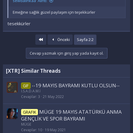
sewdalinkaa' Alıntı:
Emeğine sağlık güzel paylaşım için teşekkürler
tesekkürler
İlk
Önceki
Sayfa 2:2
Cevap yazmak için giriş yap yada kayıt ol.
[XTR] Similar Threads
--19 MAYIS BAYRAMI KUTLU OLSUN--
GIF
İ.S.A.D.A.M.İ
Cevaplar
3
21 May 2022
MÜGE 19 MAYIS ATATÜRKÜ ANMA
GRAFIK
GENÇLİK VE SPOR BAYRAMI
MÜGE
Cevaplar
10
19 May 2021