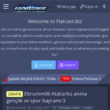
Giriş yap
Kayıt ol
Welcome to Flatcast.Biz
Join us now to get access to all our features. Once registered and logged
in, you will be able to create topics, post replies to existing threads, give
reputation to your fellow members, get your own private messenger, and
so, so much more. It's also quick and totally free, so what are you waiting
for?
Giriş yap
Kayıt ol
Şapkalı Meçhul ERKEK TEMA
Pelinsu*erbane 2
TEMA
TEMA
Ebrumm06 Atatürkü anma
GRAFIK
gençlik ve spor bayramı 3
K
B
E
ebrumm06
11 May 2017
19 mayıs e kart
e kart