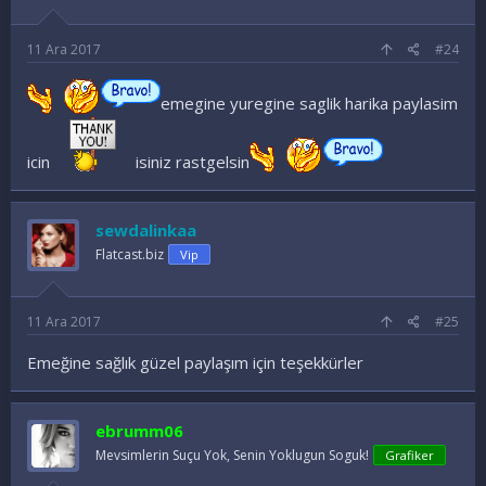
11 Ara 2017
#24
emegine yuregine saglik harika paylasim
icin
isiniz rastgelsin
sewdalinkaa
Flatcast.biz
Vip
11 Ara 2017
#25
Emeğine sağlık güzel paylaşım için teşekkürler
ebrumm06
Mevsimlerin Suçu Yok, Senin Yoklugun Soguk!
Grafiker