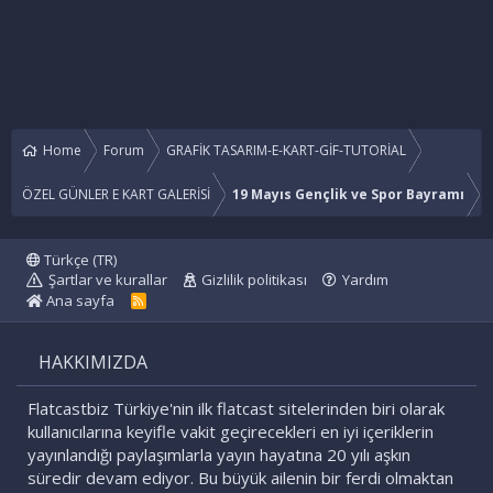
Home
Forum
GRAFİK TASARIM-E-KART-GİF-TUTORİAL
ÖZEL GÜNLER E KART GALERİSİ
19 Mayıs Gençlik ve Spor Bayramı
Türkçe (TR)
Şartlar ve kurallar
Gizlilik politikası
Yardım
Ana sayfa
R
S
S
HAKKIMIZDA
Flatcastbiz Türkiye'nin ilk flatcast sitelerinden biri olarak
kullanıcılarına keyifle vakit geçirecekleri en iyi içeriklerin
yayınlandığı paylaşımlarla yayın hayatına 20 yılı aşkın
süredir devam ediyor. Bu büyük ailenin bir ferdi olmaktan