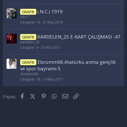
i.N.C.i 1919
GRAFIK
i.N.C.i
Cevaplar
16
21 May 2018
KARDELEN_25 E-KART ÇALIŞMASI -47
GRAFIK
kardelen_25
Cevaplar
9
10 Ara 2017
Ebrumm06 Atatürkü anma gençlik
GRAFIK
ve spor bayramı 5
ebrumm06
Cevaplar
18
14 May 2017
Facebook
X (Twitter)
Pinterest
WhatsApp
E-posta
Link
Paylaş: