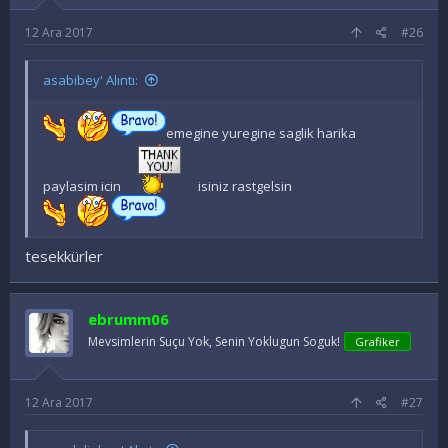
12 Ara 2017
#26
asabibey' Alıntı:
emegine yuregine saglik harika
paylasim icin
isiniz rastgelsin
tesekkürler
ebrumm06
Mevsimlerin Suçu Yok, Senin Yoklugun Soguk!
Grafiker
12 Ara 2017
#27