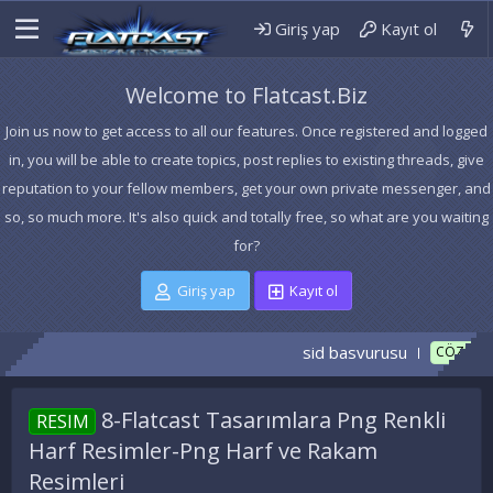
Giriş yap
Kayıt ol
Welcome to Flatcast.Biz
Join us now to get access to all our features. Once registered and logged
in, you will be able to create topics, post replies to existing threads, give
reputation to your fellow members, get your own private messenger, and
so, so much more. It's also quick and totally free, so what are you waiting
for?
Giriş yap
Kayıt ol
sid basvurusu
_Hİ
CÖZÜLDÜ
8-Flatcast Tasarımlara Png Renkli
RESIM
Harf Resimler-Png Harf ve Rakam
Resimleri