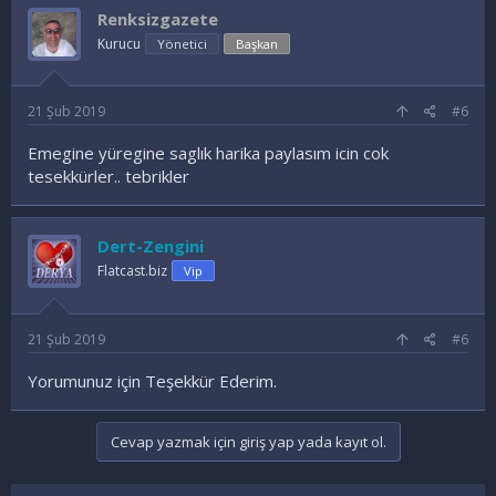
Renksizgazete
Kurucu
Yönetici
Başkan
21 Şub 2019
#6
Emegine yüregine saglık harika paylasım icin cok
tesekkürler.. tebrikler
Dert-Zengini
Flatcast.biz
Vip
21 Şub 2019
#6
Yorumunuz için Teşekkür Ederim.
Cevap yazmak için giriş yap yada kayıt ol.