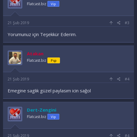
Flatcast.biz
Vip
21 Şub 2019
#3
Yorumunuz için Teşekkür Ederim.
Atakan
Flatcast.biz
Psp
21 Şub 2019
#4
Emegine saglık güzel paylasım icin sağol
Dert-Zengini
Flatcast.biz
Vip
21 Şub 2019
#4