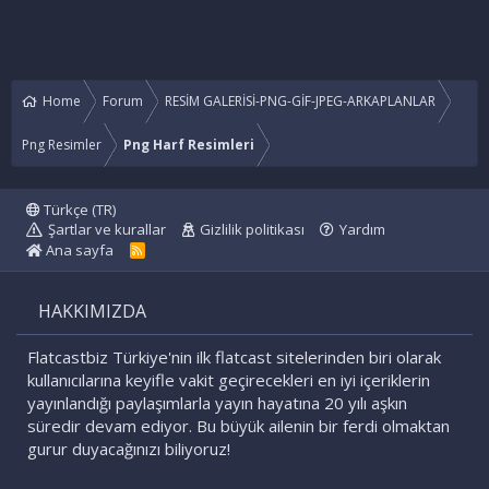
Home
Forum
RESİM GALERİSİ-PNG-GİF-JPEG-ARKAPLANLAR
Png Resimler
Png Harf Resimleri
Türkçe (TR)
Şartlar ve kurallar
Gizlilik politikası
Yardım
Ana sayfa
R
S
S
HAKKIMIZDA
Flatcastbiz Türkiye'nin ilk flatcast sitelerinden biri olarak
kullanıcılarına keyifle vakit geçirecekleri en iyi içeriklerin
yayınlandığı paylaşımlarla yayın hayatına 20 yılı aşkın
süredir devam ediyor. Bu büyük ailenin bir ferdi olmaktan
gurur duyacağınızı biliyoruz!