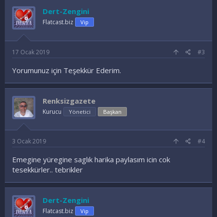
Dert-Zengini
Flatcast.biz
Vip
17 Ocak 2019
#3
Yorumunuz için Teşekkür Ederim.
Renksizgazete
Kurucu
Yönetici
Başkan
3 Ocak 2019
#4
Emegine yüregine saglık harika paylasım icin cok
tesekkürler.. tebrikler
Dert-Zengini
Flatcast.biz
Vip