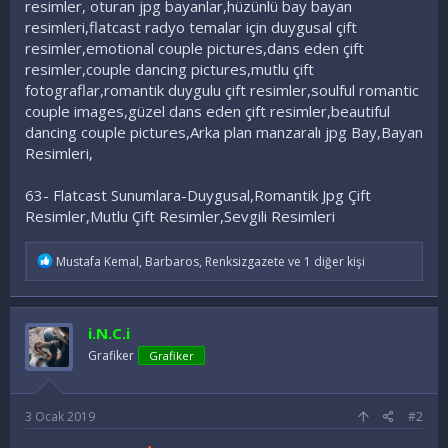
resimler, oturan jpg bayanlar,hüzünlü bay bayan
resimleri,flatcast radyo temalar için duygusal çift
resimler,emotional couple pictures,dans eden çift
resimler,couple dancing pictures,mutlu çift
fotograflar,romantik duygulu çift resimler,soulful romantic
couple images,güzel dans eden çift resimler,beautiful
dancing couple pictures,Arka plan manzaralı jpg Bay,Bayan
Resimleri,
63- Flatcast Sunumlara-Duygusal,Romantik Jpg Çift
Resimler,Mutlu Çift Resimler,Sevgili Resimleri
İ
Mustafa Kemal
,
Barbaros
,
Renksizgazete
ve 1 diğer kişi
f
a
d
e
i.N.C.i
l
e
Grafiker
Grafiker
r
:
3 Ocak 2019
#2