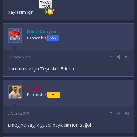
paylasim için
Dert-Zengini
Flatcast.biz
Vip
17 Ocak 2019
#2
Yorumunuz için Teşekkür Ederim.
Atakan
Flatcast.biz
Psp
3 Ocak 2019
#3
Emegine saglık güzel paylasım icin sağol