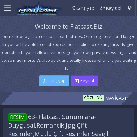
Giriş yap
Kayıt ol
Welcome to Flatcast.Biz
Join us now to get access to all our features. Once registered and logged
in, you will be able to create topics, post replies to existing threads, give
reputation to your fellow members, get your own private messenger, and
so, so much more. It's also quick and totally free, so what are you waiting
for?
Giriş yap
Kayıt ol
MAVİCASTERFM İNDEX 
CÖZÜLDÜ
63- Flatcast Sunumlara-
RESIM
Duygusal,Romantik Jpg Çift
Resimler,Mutlu Çift Resimler,Sevgili