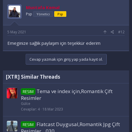
Mustafa Kemal
Psp
Yönetici
Psp
5 May 2021
#12
Emeginize sağlık paylaşım için teşekkür ederim
Cevap yazmak için giriş yap yada kayıt ol.
[XTR] Similar Threads
Tema ve index için,Romantik Çift
RESIM
Resimler
Gülce
Cevaplar
4
18 Mar 2023
Flatcast Duygusal,Romantik Jpg Çift
RESIM
Resimler _ 030 _