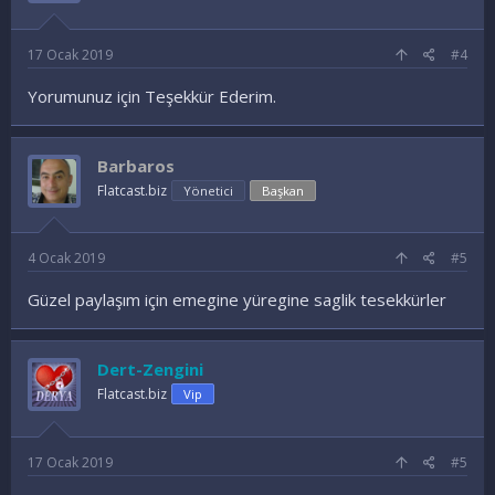
17 Ocak 2019
#4
Yorumunuz için Teşekkür Ederim.
Barbaros
Flatcast.biz
Yönetici
Başkan
4 Ocak 2019
#5
Güzel paylaşım için emegine yüregine saglik tesekkürler
Dert-Zengini
Flatcast.biz
Vip
17 Ocak 2019
#5