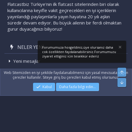
Flatcastbiz Türkiye'nin ilk flatcast sitelerinden biri olarak
kullanıcılarına keyifle vakit geçirecekleri en iyi içeriklerin
yayınlandığı paylaşımlarla yayın hayatına 20 yılı aşkın
süredir devam ediyor. Bu büyük ailenin bir ferdi olmaktan
gurur duyacağınızı biliyoruz!
NELER YENI
Forumumuza hosgeldiniz,üye olursanız daha
cok özellikten faydalanabilirsiniz.Forumumuzu
ziyaret ettiginiz icin tesekkür ederiz
Yeni mesajlar
Son etkinlikler
Üst
Web Sitemizden en iyi şekilde faydalanabilmeniz için yasal mevzuata uygun
çerezler kullanılır. Siteye giriş bu çerezleri kabul etmiş olursunuz.
Alt
Kabul
Daha fazla bilgi edin…
|
Xenforo Add-ons
© by ©XenTR
|
Xenforo Theme
© by ©XenTR