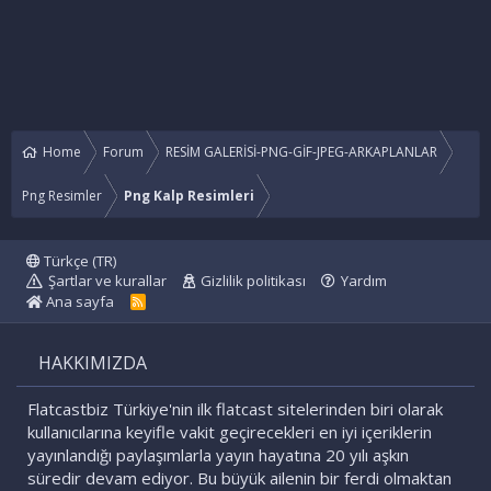
Home
Forum
RESİM GALERİSİ-PNG-GİF-JPEG-ARKAPLANLAR
Png Resimler
Png Kalp Resimleri
Türkçe (TR)
Şartlar ve kurallar
Gizlilik politikası
Yardım
Ana sayfa
R
S
S
HAKKIMIZDA
Flatcastbiz Türkiye'nin ilk flatcast sitelerinden biri olarak
kullanıcılarına keyifle vakit geçirecekleri en iyi içeriklerin
yayınlandığı paylaşımlarla yayın hayatına 20 yılı aşkın
süredir devam ediyor. Bu büyük ailenin bir ferdi olmaktan