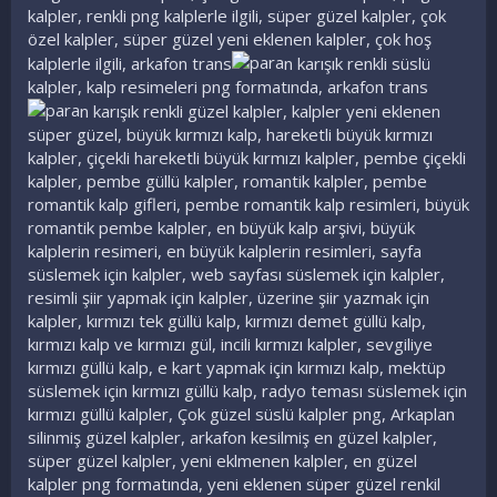
kalpler, renkli png kalplerle ilgili, süper güzel kalpler, çok
özel kalpler, süper güzel yeni eklenen kalpler, çok hoş
kalplerle ilgili, arkafon trans
n karışık renkli süslü
kalpler, kalp resimeleri png formatında, arkafon trans
n karışık renkli güzel kalpler, kalpler yeni eklenen
süper güzel, büyük kırmızı kalp, hareketli büyük kırmızı
kalpler, çiçekli hareketli büyük kırmızı kalpler, pembe çiçekli
kalpler, pembe güllü kalpler, romantik kalpler, pembe
romantik kalp gifleri, pembe romantik kalp resimleri, büyük
romantik pembe kalpler, en büyük kalp arşivi, büyük
kalplerin resimeri, en büyük kalplerin resimleri, sayfa
süslemek için kalpler, web sayfası süslemek için kalpler,
resimli şiir yapmak için kalpler, üzerine şiir yazmak için
kalpler, kırmızı tek güllü kalp, kırmızı demet güllü kalp,
kırmızı kalp ve kırmızı gül, incili kırmızı kalpler, sevgiliye
kırmızı güllü kalp, e kart yapmak için kırmızı kalp, mektüp
süslemek için kırmızı güllü kalp, radyo teması süslemek için
kırmızı güllü kalpler, Çok güzel süslü kalpler png, Arkaplan
silinmiş güzel kalpler, arkafon kesilmiş en güzel kalpler,
süper güzel kalpler, yeni eklmenen kalpler, en güzel
kalpler png formatında, yeni eklenen süper güzel renkil