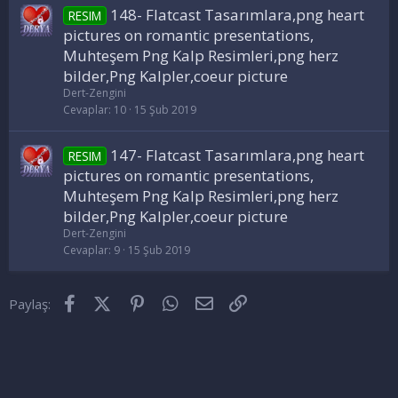
148- Flatcast Tasarımlara,png heart
RESIM
pictures on romantic presentations,
Muhteşem Png Kalp Resimleri,png herz
bilder,Png Kalpler,coeur picture
Dert-Zengini
Cevaplar
10
15 Şub 2019
147- Flatcast Tasarımlara,png heart
RESIM
pictures on romantic presentations,
Muhteşem Png Kalp Resimleri,png herz
bilder,Png Kalpler,coeur picture
Dert-Zengini
Cevaplar
9
15 Şub 2019
Facebook
X (Twitter)
Pinterest
WhatsApp
E-posta
Link
Paylaş: