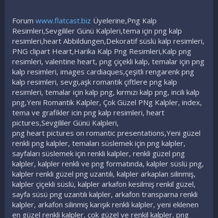
Forum
www.flatcast.biz
Üyelerine,Png Kalp
Resimleri,Sevgililer Günü Kalpleri,tema için png kalp
resimleri,heart Abbildungen,Dekoratif süslü kalp resimleri,
PNG clipart Heart,Harika Kalp Png Resimleri,Kalp png
resimleri, valentine heart, png çiçekli kalp, temalar için png
kalp resimleri, images cardiaques,çeşitli rengarenk png
kalp resimleri, sevgi,aşk romantik çiftlere png kalp
resimleri, temalar için kalp png, kırmızı kalp png, incili kalp
png,Yeni Romantik Kalpler, Çok Güzel PNg Kalpler, index,
tema ve grafikler icin png kalp resimleri, heart
pictures,Sevgililer Günü Kalpleri,
png heart pictures on romantic presentations,Yeni güzel
renkli png kalpler, temaları süslemek için png kalpler,
sayfaları süslemek için renkli kalpler, renkli güzel png
kalpler, kalpler renkli ve png formatında, kalpler süslü png,
kalpler renkli güzel png uzantılı, kalpler arkaplan silinmiş,
kalpler çiçekli süslü, kalpler arkafon kesilmiş renkil güzel,
sayfa süsü png uzantılı kalpler, arkafon transparna renkli
kalpler, arkafon silinmiş karışık renkli kalpler, yeni eklenen
en güzel renkli kalpler, çok güzel ve renkil kalpler, png