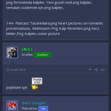
png formatında kalpler, Yeni güzel renli png kalpler,
temaları süslemek için png kalpler,
144- Flatcast Tasarımlara,png heart pictures on romantic
presentations, Muhteşem Png Kalp Resimleri,png herz
bilder,Png Kalpler,coeur picture
i.N.C.i
Grafiker
Grafiker
22 Ocak 2019
#2
paylasim için
Dert-Zengini
Flatcast.biz
Vip