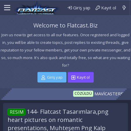
Giriş yap
Kayıt ol
Welcome to Flatcast.Biz
Join us now to get access to all our features. Once registered and logged
in, you will be able to create topics, post replies to existing threads, give
reputation to your fellow members, get your own private messenger, and
so, so much more. It's also quick and totally free, so what are you waiting
for?
Giriş yap
Kayıt ol
MAVİCASTERFM İNDEX CA
CÖZÜLDÜ
144- Flatcast Tasarımlara,png
RESIM
heart pictures on romantic
presentations, Muhteşem Png Kalp