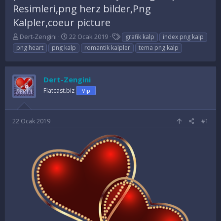
Resimleri,png herz bilder,Png
Kalpler,coeur picture
K
B
E
Dert-Zengini
22 Ocak 2019
grafik kalp
index png kalp
o
a
t
png heart
png kalp
romantik kalpler
tema png kalp
n
ş
i
u
l
k
y
a
e
Dert-Zengini
u
n
t
B
g
l
Flatcast.biz
Vip
a
ı
e
ş
ç
r
l
t
22 Ocak 2019
#1
a
a
t
r
a
i
n
h
i