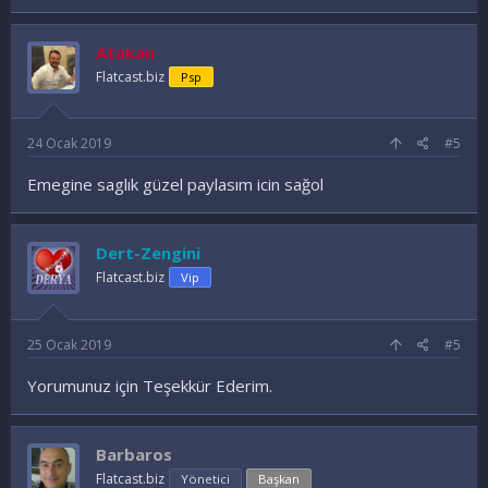
Atakan
Flatcast.biz
Psp
24 Ocak 2019
#5
Emegine saglık güzel paylasım icin sağol
Dert-Zengini
Flatcast.biz
Vip
25 Ocak 2019
#5
Yorumunuz için Teşekkür Ederim.
Barbaros
Flatcast.biz
Yönetici
Başkan