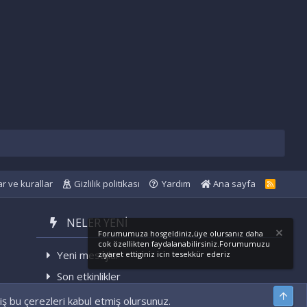
ar ve kurallar
Gizlilik politikası
Yardım
Ana sayfa
R
S
S
NELER YENI
Forumumuza hosgeldiniz,üye olursanız daha
cok özellikten faydalanabilirsiniz.Forumumuzu
Yeni mesajlar
ziyaret ettiginiz icin tesekkür ederiz
Son etkinlikler
Üst
iş bu çerezleri kabul etmiş olursunuz.