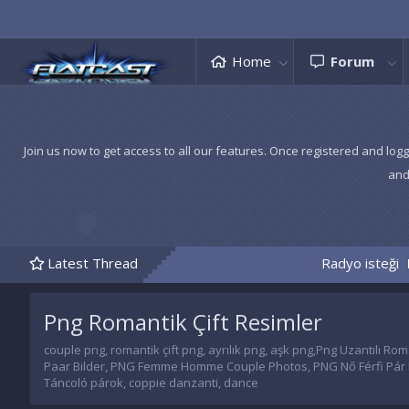
Home
Forum
Join us now to get access to all our features. Once registered and logg
and
Latest Thread
Radyo isteği
TEMA
Png Romantik Çift Resimler
couple png, romantik çift png, ayrılık png, aşk png,Png Uzantılı R
Paar Bilder, PNG Femme Homme Couple Photos, PNG Nő Férfi Pár K
Táncoló párok, coppie danzanti, dance