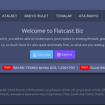
ATACAST
RADYO RULET
TEMALAR
ATA RADYO
Welcome to Flatcast.Biz
ed in, you will be able to create topics, post replies to existing threads,
 so, so much more. It's also quick and totally free, so what are you waiting 
Giriş yap
Kayıt ol
BAYAN TEMASI kırmızı GÜL 1200×700
Güzel BAYAN tema
TEMA
omantik Erkek Bayan Çift Resimleri, png bayan erkek çift, png bayan erkek 
épek, женщина мужчина пара Картинки, PNG Qadın Kişi Cütlük Shekil​, P