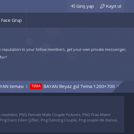
Giriş yap
Kayıt ol
Face Grup
 give reputation to your fellow members, get your own private messenger,
for?
sı
BAYAN Beyaz gül Tema 1200×700
ÜÇ 
TEMA
CÖZÜLDÜ
çift resimleri, PNG Female Male Couple Pictures, PNG Frau Mann
ng Dans Eden Çiftler, Png Dancing Couple, Png couple de danse,