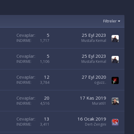
Filtreler
Cevaplar
5
25 Eyl 2023
INDIRME
1,717
Mustafa Kemal
Cevaplar
5
25 Eyl 2023
INDIRME
1,106
Mustafa Kemal
Cevaplar
12
27 Eyl 2020
INDIRME
3,784
oguzz..
Cevaplar
20
17 Kas 2019
INDIRME
4,516
Murat61
Cevaplar
13
16 Ocak 2019
INDIRME
3,411
Dert-Zengini