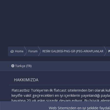
Home
Forum
RESİM GALERİSİ-PNG-GİF-JPEG-ARKAPLANLAR
P
Türkçe (TR)
HAKKIMIZDA
Flatcastbiz Türkiye'nin ilk flatcast sitelerinden biri olarak kul
keyifle vakit geçirecekleri en iyi içeriklerin yayınlandığı payl
hayatına 20 yılı aşkın süredir devam ediyor. Bu büyük ailenin
olmaktan gurur duyacağınızı biliyoruz!
Web Sitemizden en iyi şekilde faydala