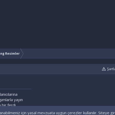
ng Resimler
Şartl
lanıcılarına
aşımlarla yayın
 bir ferdi
nabilmeniz için yasal mevzuata uygun çerezler kullanılır. Siteye gir