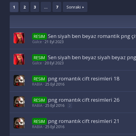
1
2
3
…
7
Sonraki
Sen siyah ben beyaz romantik png çif
RESIM
Gülce
21 Eyl 2023
Sen siyah ben beyaz siyah beyaz png 
RESIM
Gülce
20 Eyl 2023
png romantık cift resimleri 18
RESIM
RABİA
25 Eyl 2016
png romantık cift resimleri 26
RESIM
RABİA
25 Eyl 2016
2
png romantık cift resimleri 21
RESIM
RABİA
25 Eyl 2016