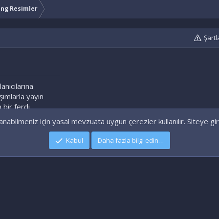
ng Resimler
Şartl
lanıcılarına
aşımlarla yayın
 bir ferdi
nabilmeniz için yasal mevzuata uygun çerezler kullanılır. Siteye gir
Kabul
Daha fazla bilgi edin…
|
Xenforo Add-ons
© by ©XenTR
|
Xenforo Theme
© by ©XenTR