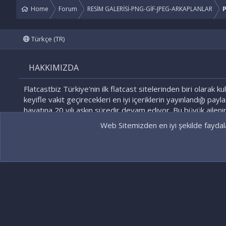
Home
Forum
RESİM GALERİSİ-PNG-GİF-JPEG-ARKAPLANLAR
P
Türkçe (TR)
HAKKIMIZDA
Flatcastbiz Türkiye'nin ilk flatcast sitelerinden biri olarak kul
keyifle vakit geçirecekleri en iyi içeriklerin yayınlandığı payl
hayatına 20 yılı aşkın süredir devam ediyor. Bu büyük ailenin
olmaktan gurur duyacağınızı biliyoruz!
Web Sitemizden en iyi şekilde faydala