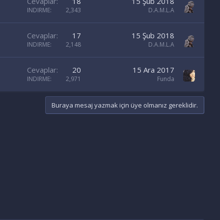
Cevaplar
18
15 Şub 2018
INDIRME
2,343
D.A.M.L.A
Cevaplar
17
15 Şub 2018
INDIRME
2,148
D.A.M.L.A
Cevaplar
20
15 Ara 2017
INDIRME
2,971
Funda
Buraya mesaj yazmak için üye olmanız gereklidir.