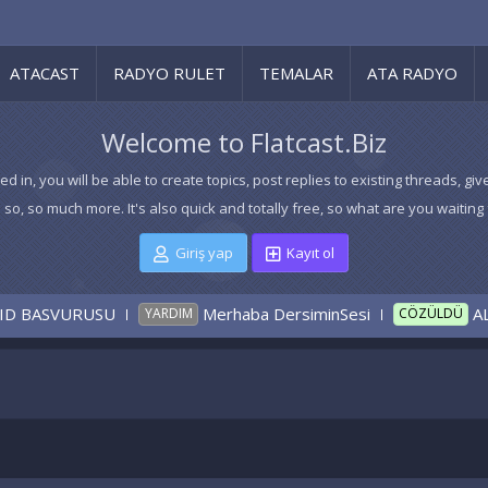
ATACAST
RADYO RULET
TEMALAR
ATA RADYO
Welcome to Flatcast.Biz
ed in, you will be able to create topics, post replies to existing threads,
 so, so much more. It's also quick and totally free, so what are you waiting 
Giriş yap
Kayıt ol
SVURUSU
Merhaba DersiminSesi
ALTIN M
YARDIM
CÖZÜLDÜ