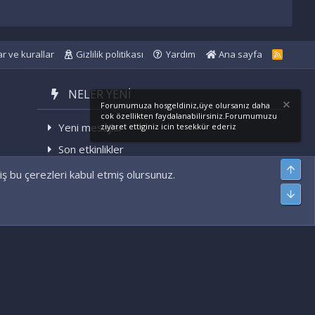
ar ve kurallar
Gizlilik politikası
Yardım
Ana sayfa
R
S
S
NELER YENI
Forumumuza hosgeldiniz,üye olursanız daha
cok özellikten faydalanabilirsiniz.Forumumuzu
Yeni mesajlar
ziyaret ettiginiz icin tesekkür ederiz
Son etkinlikler
Üst
iş bu çerezleri kabul etmiş olursunuz.
Alt