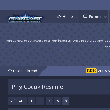
Home
Forum
Join us now to get access to all our features. Once registered and logg
and
Latest Thread
VERA SID BA
INDEX
Png Cocuk Resimler
Önceki
1
…
5
6
7