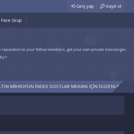
Giriş yap
Kayıt ol
Face Grup
 give reputation to your fellow members, get your own private messenger,
for?
İKROFON İNDEX DOSTLAR MEKANI İÇİN DÜZENLENDİ
CÖZÜL