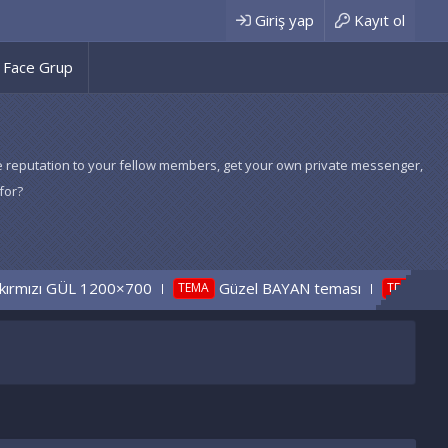
Giriş yap
Kayıt ol
Face Grup
 give reputation to your fellow members, get your own private messenger,
for?
 GÜL 1200×700
Güzel BAYAN teması
BAYAN Bey
TEMA
TEMA