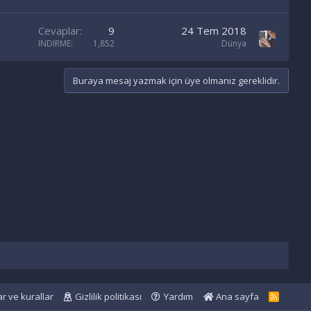
Cevaplar
9
24 Tem 2018
INDIRME
1,852
Dünya
Buraya mesaj yazmak için üye olmanız gereklidir.
ar ve kurallar
Gizlilik politikası
Yardım
Ana sayfa
R
S