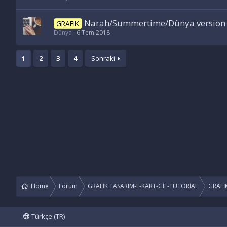
Narah/Summertime/Dünya version
GRAFIK
Dünya
6 Tem 2018
1
2
3
4
Sonraki
Home
Forum
GRAFİK TASARIM-E-KART-GİF-TUTORİAL
GRAFİK
Türkçe (TR)