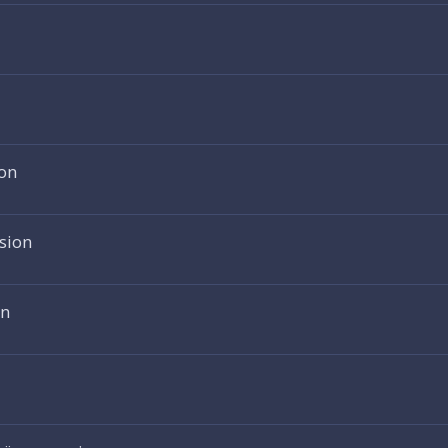
on
sion
on