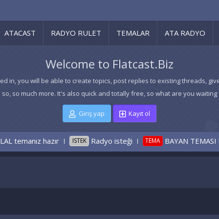
ATACAST
RADYO RULET
TEMALAR
ATA RADYO
Welcome to Flatcast.Biz
ed in, you will be able to create topics, post replies to existing threads,
 so, so much more. It's also quick and totally free, so what are you waiting 
Giriş yap
Kayıt ol
anız hazır
Radyo isteği
BAYAN TEMASI kırmızı
ISTEK
TEMA