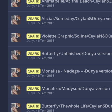
Animabelle/At_the_Beach-Ceylan&D
GRAFIK
Dünya
6 Tem 2018
Aliciar/Someday/Ceylan&Dünya ver
GRAFIK
Dünya
6 Tem 2018
Violette Graphic/Soline/CeylaN&Dü
GRAFIK
Dünya
6 Tem 2018
Butterfly/Unfinished/Dünya version
GRAFIK
Dünya
6 Tem 2018
Monaliza - Nadège----Dünya versio
GRAFIK
Dünya
6 Tem 2018
Monaliza/Madyson/Dünya version
GRAFIK
Dünya
6 Tem 2018
Butterfly/Thewhole Life/Ceylan6Dü
GRAFIK
Dünya
6 Tem 2018