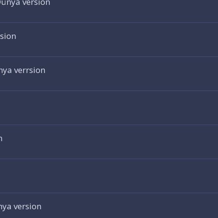
ünya version
sion
nya verrsion
n
nya version