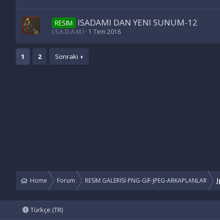
ISADAMI DAN YENI SUNUM-12
RESIM
İ.S.A.D.A.M.İ
1 Tem 2018
1
2
Sonraki
Home
Forum
RESİM GALERİSİ-PNG-GİF-JPEG-ARKAPLANLAR
J
Türkçe (TR)