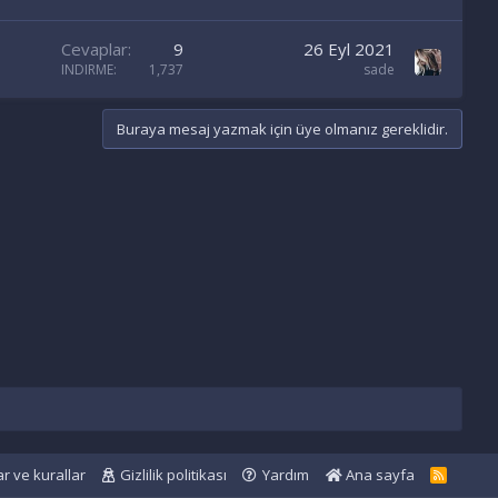
Cevaplar
9
26 Eyl 2021
INDIRME
1,737
sade
Buraya mesaj yazmak için üye olmanız gereklidir.
ar ve kurallar
Gizlilik politikası
Yardım
Ana sayfa
R
S