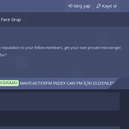
Giriş yap
Kayıt ol
Face Grup
 give reputation to your fellow members, get your own private messenger,
for?
MAVİCASTERFM İNDEX CAN FM İÇİN DÜZENLENDİ
Pel
Ü
TEMA