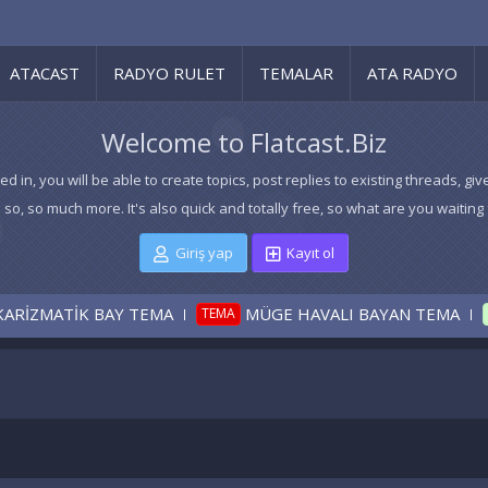
ATACAST
RADYO RULET
TEMALAR
ATA RADYO
Welcome to Flatcast.Biz
ed in, you will be able to create topics, post replies to existing threads,
 so, so much more. It's also quick and totally free, so what are you waiting 
Giriş yap
Kayıt ol
TİK BAY TEMA
MÜGE HAVALI BAYAN TEMA
TEMA
CÖZÜLD