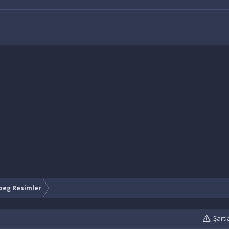
peg Resimler
Şartl