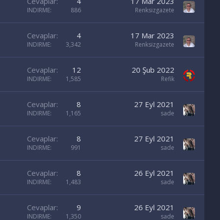
Cevaplar
4
17 Mar 2023
INDIRME
886
Renksizgazete
Cevaplar
4
17 Mar 2023
INDIRME
3,342
Renksizgazete
Cevaplar
12
20 Şub 2022
INDIRME
1,585
Refik
Cevaplar
8
27 Eyl 2021
INDIRME
1,165
sade
Cevaplar
8
27 Eyl 2021
INDIRME
991
sade
Cevaplar
8
26 Eyl 2021
INDIRME
1,483
sade
Cevaplar
9
26 Eyl 2021
INDIRME
1,350
sade