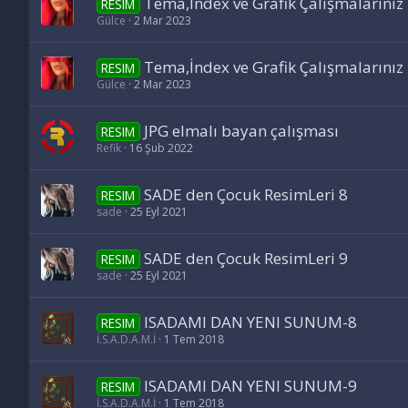
Tema,İndex ve Grafik Çalışmalarınız 
RESIM
Gülce
2 Mar 2023
Tema,İndex ve Grafik Çalışmalarınız 
RESIM
Gülce
2 Mar 2023
JPG elmalı bayan çalışması
RESIM
Refik
16 Şub 2022
SADE den Çocuk ResimLeri 8
RESIM
sade
25 Eyl 2021
SADE den Çocuk ResimLeri 9
RESIM
sade
25 Eyl 2021
ISADAMI DAN YENI SUNUM-8
RESIM
İ.S.A.D.A.M.İ
1 Tem 2018
ISADAMI DAN YENI SUNUM-9
RESIM
İ.S.A.D.A.M.İ
1 Tem 2018