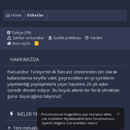
Home
Etiketler
Türkçe (TR)
Şartlar ve kurallar
Gizlilik politikası
Yardım
Ana sayfa
R
S
S
HAKKIMIZDA
Flatcastbiz Türkiye'nin ilk flatcast sitelerinden biri olarak
kullanıcılarına keyifle vakit geçirecekleri en iyi içeriklerin
yayınlandığı paylaşımlarla yayın hayatına 20 yılı aşkın
süredir devam ediyor. Bu büyük ailenin bir ferdi olmaktan
gurur duyacağınızı biliyoruz!
NELER YENI
Forumumuza hosgeldiniz,üye olursanız daha
cok özellikten faydalanabilirsiniz.Forumumuzu
ziyaret ettiginiz icin tesekkür ederiz
Yeni mesajlar