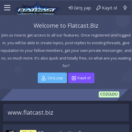
Giriş yap
Kayıt ol
Welcome to Flatcast.Biz
Join us now to get access to all our features. Once registered and logged
in, you will be able to create topics, post replies to existing threads, give
reputation to your fellow members, get your own private messenger, and
so, so much more. It's also quick and totally free, so what are you waiting
for?
Giriş yap
Kayıt ol
_HİLAL 
CÖZÜLDÜ
www.flatcast.biz