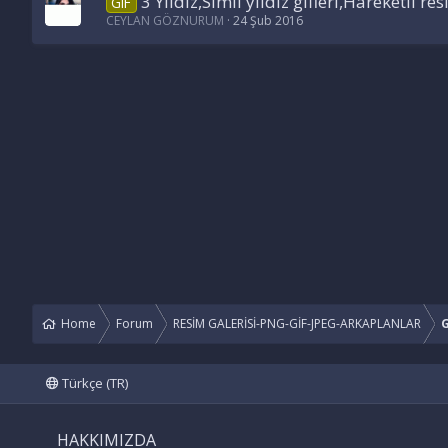
3 Yıldız,Simli yıldız gifleri,Hareketli resi
GIF
CEYLAN GÖZNURUM
24 Şub 2016
Home
Forum
RESİM GALERİSİ-PNG-GİF-JPEG-ARKAPLANLAR
G
Türkçe (TR)
HAKKIMIZDA