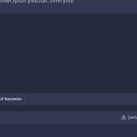
mler,Işıltılı yıldızlar, simli yıldı
if Resimler
Şartl