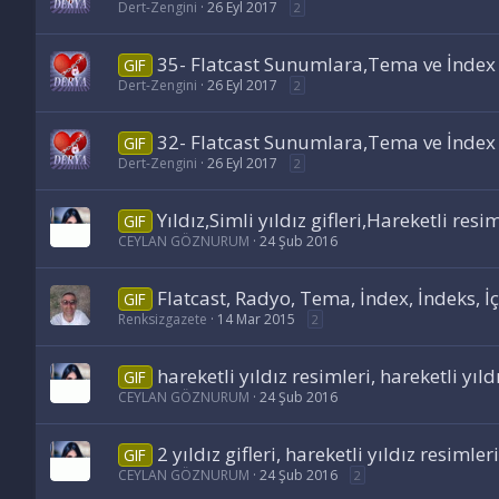
Dert-Zengini
26 Eyl 2017
2
35- Flatcast Sunumlara,Tema ve İndex Ça
GIF
Dert-Zengini
26 Eyl 2017
2
32- Flatcast Sunumlara,Tema ve İndex Ça
GIF
Dert-Zengini
26 Eyl 2017
2
Yıldız,Simli yıldız gifleri,Hareketli resiml
GIF
CEYLAN GÖZNURUM
24 Şub 2016
Flatcast, Radyo, Tema, İndex, İndeks, İçi
GIF
Renksizgazete
14 Mar 2015
2
hareketli yıldız resimleri, hareketli yıldı
GIF
CEYLAN GÖZNURUM
24 Şub 2016
2 yıldız gifleri, hareketli yıldız resimler
GIF
CEYLAN GÖZNURUM
24 Şub 2016
2