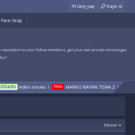
Giriş yap
Kayıt ol
Face Grup
 give reputation to your fellow members, get your own private messenger,
for?
index sorunu
MARKO BAYAN TEMA 2
MARKO
TEMA
TEMA
Filtreler