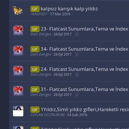
kalpsız karışık kalp yildız
GIF
^KALPSIZ^
17 Mar 2018
23- Flatcast Sunumlara,Tema ve İndex Ça
GIF
Dert-Zengini
26 Eyl 2017
2
34- Flatcast Sunumlara,Tema ve İndex Ça
GIF
Dert-Zengini
26 Eyl 2017
2
24- Flatcast Sunumlara,Tema ve İndex Ça
GIF
Dert-Zengini
26 Eyl 2017
2
31- Flatcast Sunumlara,Tema ve İndex Ça
GIF
Dert-Zengini
26 Eyl 2017
2
1Yıldız,Simli yıldız gifleri,Hareketli resim
GIF
CEYLAN GÖZNURUM
24 Şub 2016