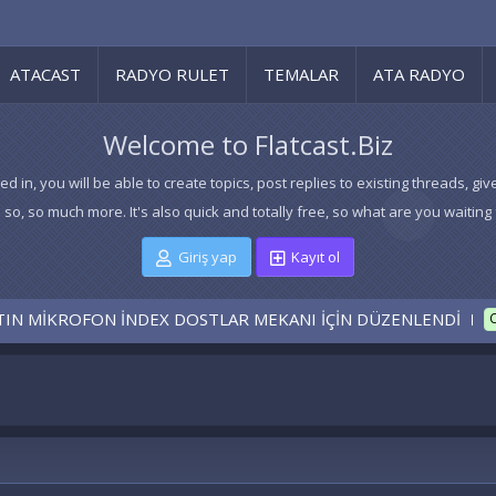
ATACAST
RADYO RULET
TEMALAR
ATA RADYO
Welcome to Flatcast.Biz
ed in, you will be able to create topics, post replies to existing threads,
 so, so much more. It's also quick and totally free, so what are you waiting 
Giriş yap
Kayıt ol
KROFON İNDEX DOSTLAR MEKANI İÇİN DÜZENLENDİ
CÖZÜLDÜ