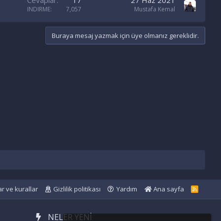
Cevaplar
17
27 Haz 2021
INDIRME
7,057
Mustafa Kemal
Buraya mesaj yazmak için üye olmanız gereklidir.
ar ve kurallar
Gizlilik politikası
Yardım
Ana sayfa
R
S
S
NELER YENI