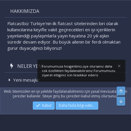
S
HAKKIMIZDA
Flatcastbiz Türkiye'nin ilk flatcast sitelerinden biri olarak
kullanıcılarına keyifle vakit geçirecekleri en iyi içeriklerin
yayınlandığı paylaşımlarla yayın hayatına 20 yılı aşkın
süredir devam ediyor. Bu büyük ailenin bir ferdi olmaktan
gurur duyacağınızı biliyoruz!
NELER YENI
Forumumuza hosgeldiniz,üye olursanız daha
cok özellikten faydalanabilirsiniz.Forumumuzu
ziyaret ettiginiz icin tesekkür ederiz
Yeni mesajlar
Son etkinlikler
Üst
Web Sitemizden en iyi şekilde faydalanabilmeniz için yasal mevzuata uygun
çerezler kullanılır. Siteye giriş bu çerezleri kabul etmiş olursunuz.
Alt
Kabul
Daha fazla bilgi edin…
|
Xenforo Add-ons
© by ©XenTR
|
Xenforo Theme
© by ©XenTR