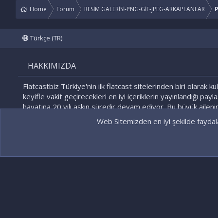
Home
Forum
RESİM GALERİSİ-PNG-GİF-JPEG-ARKAPLANLAR
P
Türkçe (TR)
HAKKIMIZDA
Flatcastbiz Türkiye'nin ilk flatcast sitelerinden biri olarak kul
keyifle vakit geçirecekleri en iyi içeriklerin yayınlandığı payl
hayatına 20 yılı aşkın süredir devam ediyor. Bu büyük ailenin
olmaktan gurur duyacağınızı biliyoruz!
Web Sitemizden en iyi şekilde faydala