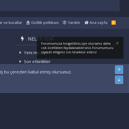
ar ve kurallar
Gizlilik politikası
Yardım
Ana sayfa
R
S
S
NELER YENI
Forumumuza hosgeldiniz,üye olursanız daha
cok özellikten faydalanabilirsiniz.Forumumuzu
Yeni mesajlar
ziyaret ettiginiz icin tesekkür ederiz
Son etkinlikler
Üst
iş bu çerezleri kabul etmiş olursunuz.
Alt