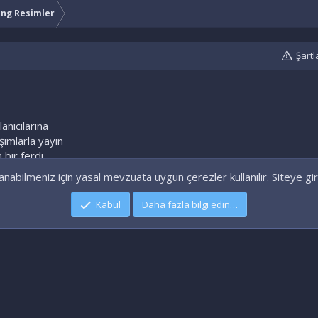
ng Resimler
Şartl
lanıcılarına
aşımlarla yayın
 bir ferdi
nabilmeniz için yasal mevzuata uygun çerezler kullanılır. Siteye gir
Kabul
Daha fazla bilgi edin…
|
Xenforo Add-ons
© by ©XenTR
|
Xenforo Theme
© by ©XenTR