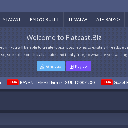
ATACAST
RADYO RULET
TEMALAR
ATA RADYO
Welcome to Flatcast.Biz
ed in, you will be able to create topics, post replies to existing threads,
 so, so much more. It's also quick and totally free, so what are you waiting 
Giriş yap
Kayıt ol
BAYAN TEMASI kırmızı GÜL 1200×700
Güzel BAY
TEMA
TEMA