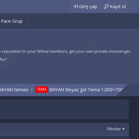
Giriş yap
Kayıt ol
Face Grup
 give reputation to your fellow members, get your own private messenger,
for?
AN teması
BAYAN Beyaz gül Tema 1200×700
TEMA
CÖZÜLD
Filtreler