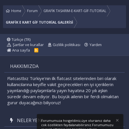
Home
Forum
GRAFİK TASARIM-E-KART-GİF-TUTORİAL
GRAFİK E KART GİF TUTORİAL GALERİSİ
Türkçe (TR)
Şartlar ve kurallar
Gizlilik politikası
Yardım
Ana sayfa
R
S
S
HAKKIMIZDA
Flatcastbiz Türkiye'nin ilk flatcast sitelerinden biri olarak
kullanıcılarına keyifle vakit geçirecekleri en iyi içeriklerin
yayınlandığı paylaşımlarla yayın hayatına 20 yılı aşkın
süredir devam ediyor. Bu büyük ailenin bir ferdi olmaktan
gurur duyacağınızı biliyoruz!
NELER YENI
Forumumuza hosgeldiniz,üye olursanız daha
cok özellikten faydalanabilirsiniz.Forumumuzu