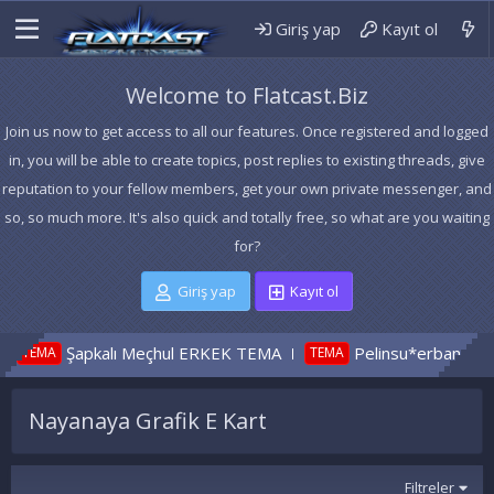
Giriş yap
Kayıt ol
Welcome to Flatcast.Biz
Join us now to get access to all our features. Once registered and logged
in, you will be able to create topics, post replies to existing threads, give
reputation to your fellow members, get your own private messenger, and
so, so much more. It's also quick and totally free, so what are you waiting
for?
Giriş yap
Kayıt ol
Şapkalı Meçhul ERKEK TEMA
Pelinsu*erbane 2
TEMA
TEMA
Nayanaya Grafik E Kart
Filtreler