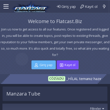
Giriş yap
Kayıt ol
Welcome to Flatcast.Biz
Join us now to get access to all our features. Once registered and logged
in, you will be able to create topics, post replies to existing threads, give
reputation to your fellow members, get your own private messenger, and
so, so much more. It's also quick and totally free, so what are you waiting
for?
Giriş yap
Kayıt ol
_HİLAL temanız hazır
CÖZÜLDÜ
ISTE
Manzara Tube
Filtreler