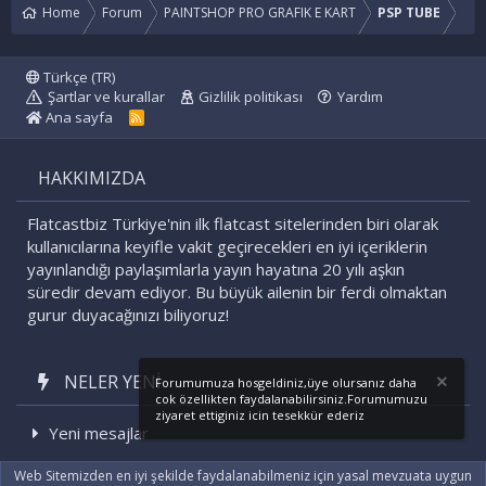
Home
Forum
PAINTSHOP PRO GRAFIK E KART
PSP TUBE
Türkçe (TR)
Şartlar ve kurallar
Gizlilik politikası
Yardım
Ana sayfa
R
S
S
HAKKIMIZDA
Flatcastbiz Türkiye'nin ilk flatcast sitelerinden biri olarak
kullanıcılarına keyifle vakit geçirecekleri en iyi içeriklerin
yayınlandığı paylaşımlarla yayın hayatına 20 yılı aşkın
süredir devam ediyor. Bu büyük ailenin bir ferdi olmaktan
gurur duyacağınızı biliyoruz!
NELER YENI
Forumumuza hosgeldiniz,üye olursanız daha
cok özellikten faydalanabilirsiniz.Forumumuzu
ziyaret ettiginiz icin tesekkür ederiz
Yeni mesajlar
Son etkinlikler
Web Sitemizden en iyi şekilde faydalanabilmeniz için yasal mevzuata uygun