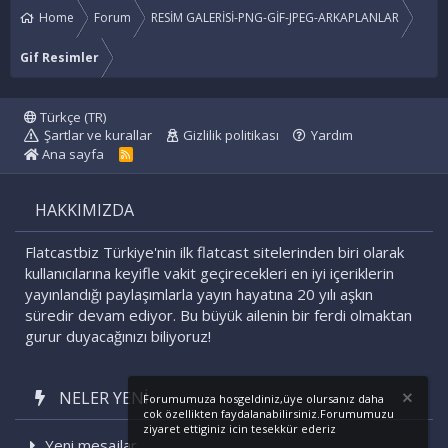
Home
Forum
RESİM GALERİSİ-PNG-GİF-JPEG-ARKAPLANLAR
Gif Resimler
Türkçe (TR)
Şartlar ve kurallar
Gizlilik politikası
Yardım
Ana sayfa
R
S
S
HAKKIMIZDA
Flatcastbiz Türkiye'nin ilk flatcast sitelerinden biri olarak
kullanıcılarına keyifle vakit geçirecekleri en iyi içeriklerin
yayınlandığı paylaşımlarla yayın hayatına 20 yılı aşkın
süredir devam ediyor. Bu büyük ailenin bir ferdi olmaktan
gurur duyacağınızı biliyoruz!
NELER YENI
Forumumuza hosgeldiniz,üye olursanız daha
cok özellikten faydalanabilirsiniz.Forumumuzu
ziyaret ettiginiz icin tesekkür ederiz
Yeni mesajlar