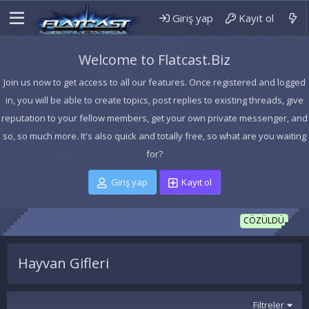
Giriş yap
Kayıt ol
Welcome to Flatcast.Biz
Join us now to get access to all our features. Once registered and logged
in, you will be able to create topics, post replies to existing threads, give
reputation to your fellow members, get your own private messenger, and
so, so much more. It's also quick and totally free, so what are you waiting
for?
Giriş yap
Kayıt ol
ALTI
CÖZÜLDÜ
Hayvan Gifleri
Filtreler