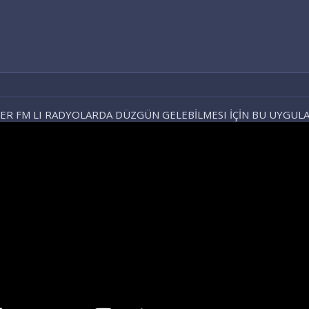
OLMADIGIM YER
tr.pint
ER FM LI RADYOLARDA DÜZGÜN GELEBİLMESI İÇİN BU UYGUL