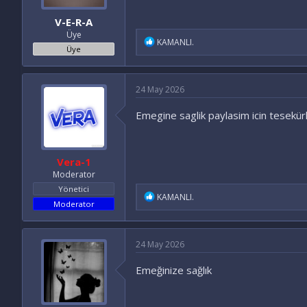
V-E-R-A
Üye
İ
KAMANLI.
Üye
f
a
d
e
24 May 2026
l
e
Emegine saglik paylasim icin tesekür
r
:
Vera-1
Moderator
Yönetici
İ
KAMANLI.
Moderator
f
a
d
e
24 May 2026
l
e
Emeğinize sağlık
r
: