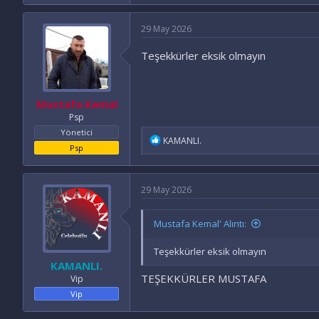
29 May 2026
Teşekkürler eksik olmayın
Mustafa Kemal
Psp
Yönetici
İ
KAMANLI.
Psp
f
a
d
e
29 May 2026
l
e
r
Mustafa Kemal' Alıntı:
:
Teşekkürler eksik olmayın
KAMANLI.
TEŞEKKÜRLER MUSTAFA
Vip
Vip