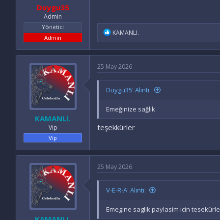
Duygu35
Admin
Yönetici
İ
KAMANLI.
Admin
f
a
d
e
25 May 2026
l
e
r
Duygu35' Alıntı:
:
Emeğinize sağlık
KAMANLI.
teşekkürler
Vip
Vip
25 May 2026
V-E-R-A' Alıntı:
Emegine saglik paylasim icin tesekürle
KAMANLI.