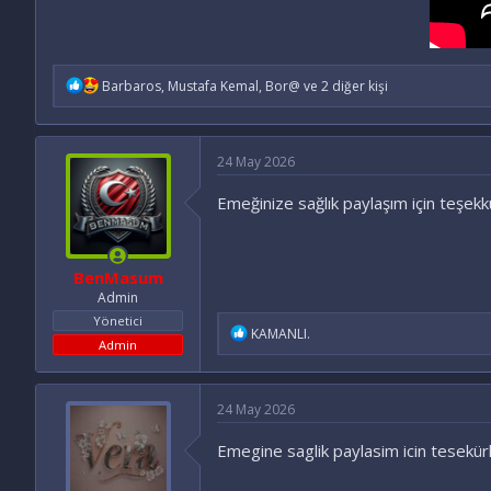
İ
Barbaros
,
Mustafa Kemal
,
Bor@
ve 2 diğer kişi
f
a
d
e
24 May 2026
l
e
Emeğinize sağlık paylaşım için teşekk
r
:
BenMasum
Admin
Yönetici
İ
KAMANLI.
Admin
f
a
d
e
24 May 2026
l
e
Emegine saglik paylasim icin tesekür
r
: