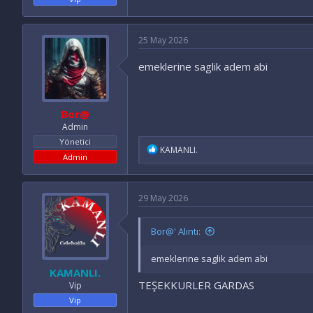
25 May 2026
emeklerine saglik adem abi
Bor@
Admin
Yönetici
İ
KAMANLI.
Admin
f
a
d
e
29 May 2026
l
e
r
Bor@' Alıntı:
:
emeklerine saglik adem abi
KAMANLI.
TEŞEKKURLER GARDAS
Vip
Vip