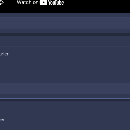
ürler
ler