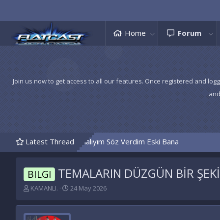
Home
Forum
Join us now to get access to all our features. Once registered and logg
and
azanmalıyım Söz Verdim Eski Bana
Latest Thread
TEMALARIN DÜZGÜN BİR ŞEKİ
BILGI
K
B
KAMANLI.
24 May 2026
o
a
n
ş
u
l