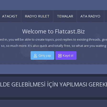
ATACAST
RADYO RULET
TEMALAR
ATA RADYO
Welcome to Flatcast.Biz
ed in, you will be able to create topics, post replies to existing threads,
 so, so much more. It's also quick and totally free, so what are you waiting 
Giriş yap
Kayıt ol
LDE GELEBİLMESİ İÇİN YAPILMASI GEREK