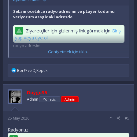
SeLam öceLikLe radyo adresimi ve pLayer kodumu
veriyorum asagidaki adresde
Ziyaretçiler için gizlenmiş link,görmek için
Giriş
yap veya üye ol.
radyo adresim
Genişletmek için tıkla...
Ziyaretçiler için gizlenmiş link,görmek için
Giriş
yap veya üye ol.
İ
Bor@
ve
DjKopuk
stream ( yayin pLayerim )
f
a
d
sid nuamarasi 1905 olur ise sevinirim
e
Duygu35
l
Tesekkür ederim..
e
Admin
Yönetici
Admin
r
:
25 May 2026
#5
Radyonuz