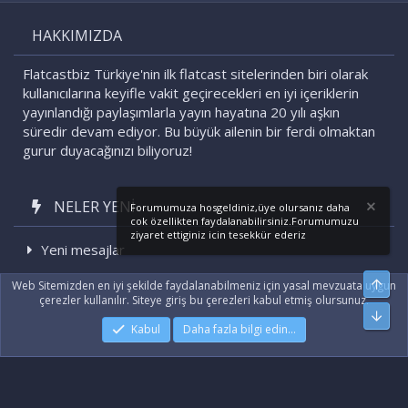
S
HAKKIMIZDA
Flatcastbiz Türkiye'nin ilk flatcast sitelerinden biri olarak
kullanıcılarına keyifle vakit geçirecekleri en iyi içeriklerin
yayınlandığı paylaşımlarla yayın hayatına 20 yılı aşkın
süredir devam ediyor. Bu büyük ailenin bir ferdi olmaktan
gurur duyacağınızı biliyoruz!
NELER YENI
Forumumuza hosgeldiniz,üye olursanız daha
cok özellikten faydalanabilirsiniz.Forumumuzu
ziyaret ettiginiz icin tesekkür ederiz
Yeni mesajlar
Son etkinlikler
Üst
Web Sitemizden en iyi şekilde faydalanabilmeniz için yasal mevzuata uygun
çerezler kullanılır. Siteye giriş bu çerezleri kabul etmiş olursunuz.
Alt
Kabul
Daha fazla bilgi edin…
|
Xenforo Add-ons
© by ©XenTR
|
Xenforo Theme
© by ©XenTR