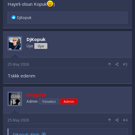
Hayırlı olsun Kopuk
)
yap veya üye ol.
stream ( yayin pLayerim )
İ
DjKopuk
f
sid nuamarasi 1905 olur ise sevinirim
a
d
Tesekkür ederim..
e
DjKopuk
l
e
Üye
Üye
r
:
25 May 2026
#3
Tskkk ederım
Duygu35
Admin
Yönetici
Admin
25 May 2026
#4
DjKopuk' Alıntı: