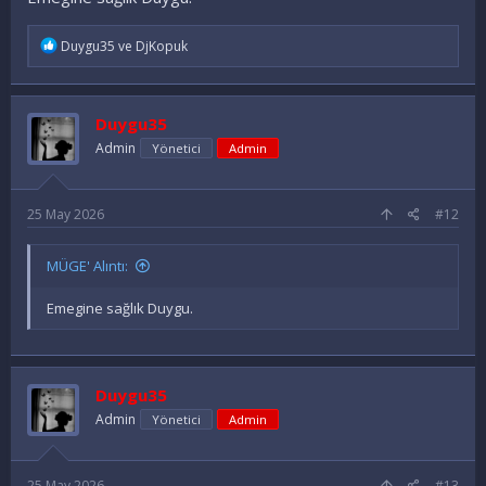
İ
Duygu35
ve
DjKopuk
f
a
d
e
Duygu35
l
e
Admin
Yönetici
Admin
r
:
25 May 2026
#12
MÜGE' Alıntı:
Emegine sağlık Duygu.
Duygu35
Admin
Yönetici
Admin
25 May 2026
#13