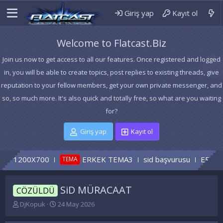
Giriş yap
Kayıt ol
Welcome to Flatcast.Biz
Join us now to get access to all our features. Once registered and logged
in, you will be able to create topics, post replies to existing threads, give
reputation to your fellow members, get your own private messenger, and
so, so much more. It's also quick and totally free, so what are you waiting
for?
Giriş yap
Kayıt ol
00X700
ERKEK TEMA3
sid başvurusu
ERKEK TEMA
TEMA
SiD MÜRACAAT
CÖZÜLDÜ
K
B
DjKopuk
24 May 2026
o
a
n
ş