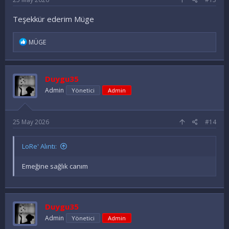
Teşekkür ederim Müge
İ
MÜGE
f
a
d
e
Duygu35
l
e
Admin
Yönetici
Admin
r
:
25 May 2026
#14
LoRe' Alıntı:
Emeğine sağlık canım
Duygu35
Admin
Yönetici
Admin