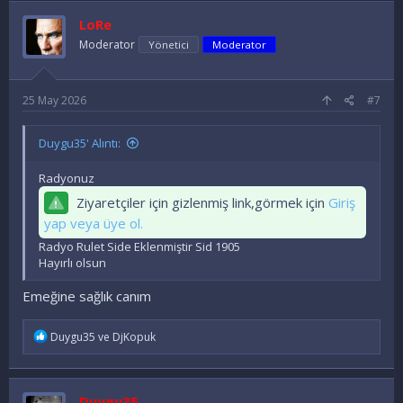
d
e
LoRe
l
e
Moderator
Yönetici
Moderator
r
:
25 May 2026
#7
Duygu35' Alıntı:
Radyonuz
Ziyaretçiler için gizlenmiş link,görmek için
Giriş
yap veya üye ol.
Radyo Rulet Side Eklenmiştir Sid 1905
Hayırlı olsun
Emeğine sağlık canım
İ
Duygu35
ve
DjKopuk
f
a
d
e
Duygu35