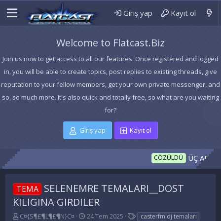
Giriş yap
Kayıt ol
Welcome to Flatcast.Biz
Join us now to get access to all our features. Once registered and logged
in, you will be able to create topics, post replies to existing threads, give
reputation to your fellow members, get your own private messenger, and
so, so much more. It's also quick and totally free, so what are you waiting
for?
Giriş yap
Kayıt ol
ÜÇ ADET OTO
CÖZÜLDÜ
SELENEMRE TEMALARI__DOST
TEMA
KILIGINA GIRDILER
K
B
E
C¤{S¶£¶L¶£¶N}C¤
24 Tem 2025
casterfm dj temaları