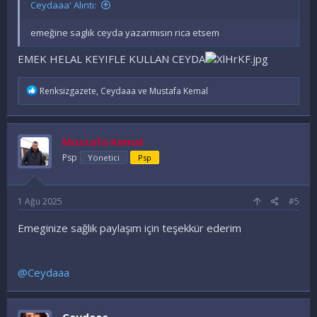
Ceydaaa' Alıntı:
emeğine saglık ceyda yazarmısın rica etsem
EMEK HELAL KEYIFLE KULLAN CEYDA
İ
Renksizgazete
,
Ceydaaa
ve
Mustafa Kemal
f
a
d
e
Mustafa Kemal
l
e
Psp
Yönetici
Psp
r
:
1 Ağu 2025
#5
Emeginize sağlık paylaşım için teşekkür ederim
@Ceydaaa
Ceydaaa