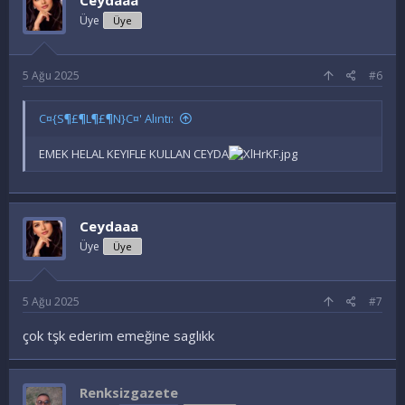
Üye
Üye
5 Ağu 2025
#6
C¤{S¶£¶L¶£¶N}C¤' Alıntı:
EMEK HELAL KEYIFLE KULLAN CEYDA
Ceydaaa
Üye
Üye
5 Ağu 2025
#7
çok tşk ederim emeğine saglıkk
Renksizgazete