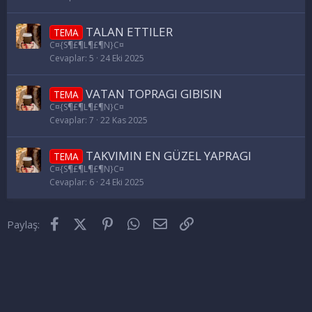
TALAN ETTILER
TEMA
C¤{S¶£¶L¶£¶N}C¤
Cevaplar
5
24 Eki 2025
VATAN TOPRAGI GIBISIN
TEMA
C¤{S¶£¶L¶£¶N}C¤
Cevaplar
7
22 Kas 2025
TAKVIMIN EN GÜZEL YAPRAGI
TEMA
C¤{S¶£¶L¶£¶N}C¤
Cevaplar
6
24 Eki 2025
Facebook
X (Twitter)
Pinterest
WhatsApp
E-posta
Link
Paylaş: