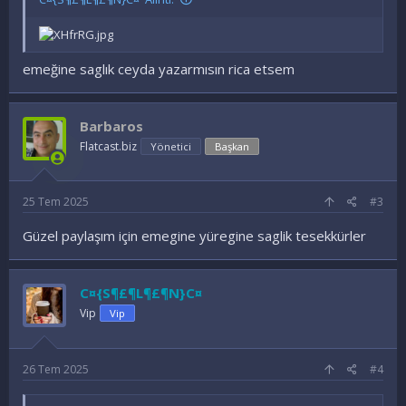
emeğine saglık ceyda yazarmısın rica etsem
Barbaros
Flatcast.biz
Yönetici
Başkan
25 Tem 2025
#3
Güzel paylaşım için emegine yüregine saglik tesekkürler
C¤{S¶£¶L¶£¶N}C¤
Vip
Vip
26 Tem 2025
#4