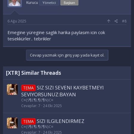
Kurucu
Yönetici
Başkan
6 Ağu 2025
#8
Emegine yüregine saglık harika paylasım icin cok
tesekkürler.. tebrikler
Cevap yazmak için giriş yap yada kayıt ol.
[XTR] Similar Threads
SIZ SIZI SEVENI KAYBETMEYI
TEMA
SEVIYORSUNUZ:BAYAN
C¤{S¶£¶L¶£¶N}C¤
Cevaplar
7
24 Eki 2025
SIZI ILGILENDIRMEZ
TEMA
C¤{S¶£¶L¶£¶N}C¤
Cevaplar
7
24 Eki 2025