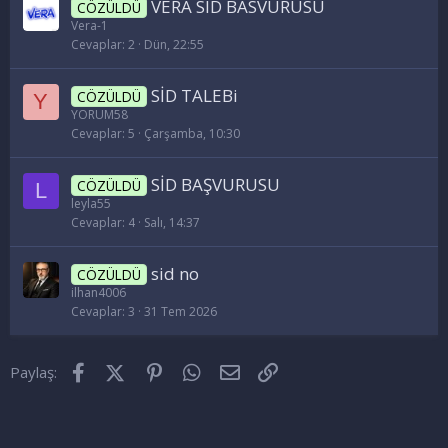
VERA SID BASVURUSU
CÖZÜLDÜ
Vera-1
Cevaplar
2
Dün, 22:55
SİD TALEBi
CÖZÜLDÜ
Y
YORUM58
Cevaplar
5
Çarşamba, 10:30
SİD BAŞVURUSU
CÖZÜLDÜ
L
leyla55
Cevaplar
4
Salı, 14:37
sid no
CÖZÜLDÜ
ilhan4006
Cevaplar
3
31 Tem 2026
Facebook
X (Twitter)
Pinterest
WhatsApp
E-posta
Link
Paylaş: