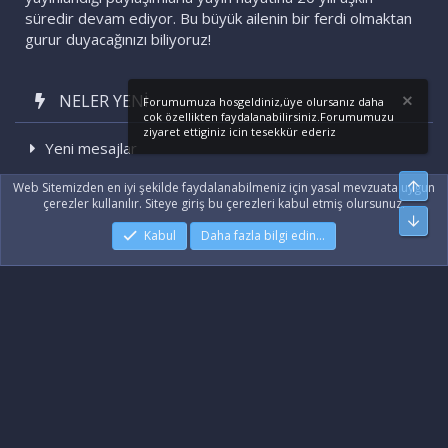
süredir devam ediyor. Bu büyük ailenin bir ferdi olmaktan
gurur duyacağınızı biliyoruz!
NELER YENI
Forumumuza hosgeldiniz,üye olursanız daha
cok özellikten faydalanabilirsiniz.Forumumuzu
ziyaret ettiginiz icin tesekkür ederiz
Yeni mesajlar
Son etkinlikler
Üst
Web Sitemizden en iyi şekilde faydalanabilmeniz için yasal mevzuata uygun
çerezler kullanılır. Siteye giriş bu çerezleri kabul etmiş olursunuz.
Alt
Kabul
Daha fazla bilgi edin…
|
Xenforo Add-ons
© by ©XenTR
|
Xenforo Theme
© by ©XenTR