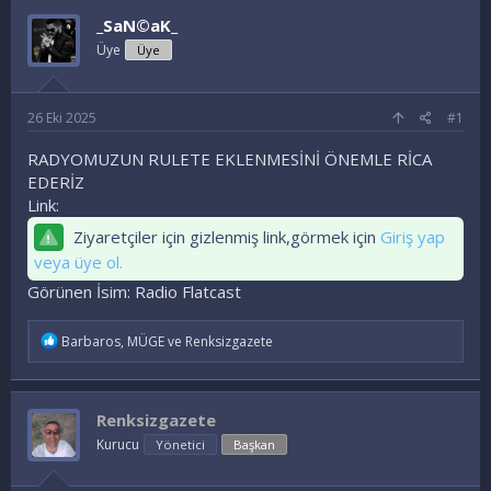
u
l
_SaN©aK_
y
a
Üye
Üye
u
n
B
g
a
ı
ş
ç
26 Eki 2025
#1
l
t
a
a
RADYOMUZUN RULETE EKLENMESİNİ ÖNEMLE RİCA
t
r
EDERİZ
a
i
Link:
n
h
i
Ziyaretçiler için gizlenmiş link,görmek için
Giriş yap
veya üye ol.
Görünen İsim: Radio Flatcast
İ
Barbaros
,
MÜGE
ve
Renksizgazete
f
a
d
e
Renksizgazete
l
e
Kurucu
Yönetici
Başkan
r
: