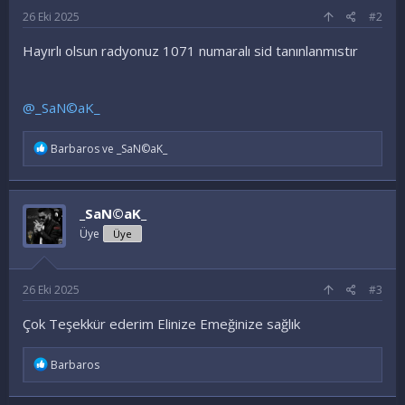
26 Eki 2025
#2
Hayırlı olsun radyonuz 1071 numaralı sid tanınlanmıstır
@_SaN©aK_
İ
Barbaros
ve
_SaN©aK_
f
a
d
e
_SaN©aK_
l
e
Üye
Üye
r
:
26 Eki 2025
#3
Çok Teşekkür ederim Elinize Emeğinize sağlık
İ
Barbaros
f
a