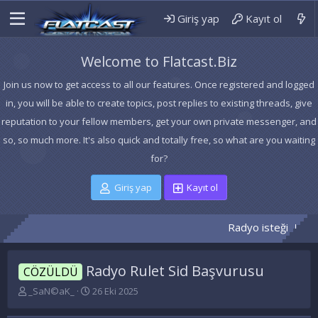
Giriş yap
Kayıt ol
Welcome to Flatcast.Biz
Join us now to get access to all our features. Once registered and logged
in, you will be able to create topics, post replies to existing threads, give
reputation to your fellow members, get your own private messenger, and
so, so much more. It's also quick and totally free, so what are you waiting
for?
Giriş yap
Kayıt ol
Radyo isteği
TEMA
Radyo Rulet Sid Başvurusu
CÖZÜLDÜ
K
B
_SaN©aK_
26 Eki 2025
o
a
n
ş