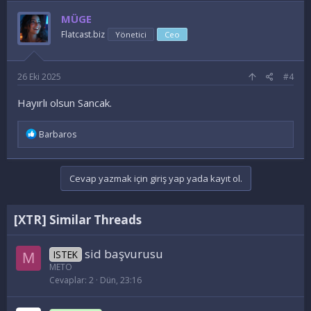
d
e
MÜGE
l
e
Flatcast.biz
Yönetici
Ceo
r
:
26 Eki 2025
#4
Hayırlı olsun Sancak.
İ
Barbaros
f
a
d
e
Cevap yazmak için giriş yap yada kayıt ol.
l
e
r
[XTR] Similar Threads
:
sid başvurusu
ISTEK
M
METO
Cevaplar
2
Dün, 23:16