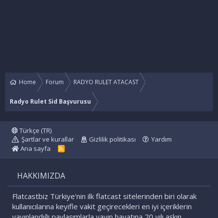
Home
Forum
RADYO RULET ATACAST
Radyo Rulet Sid Başvurusu
Türkçe (TR)
Şartlar ve kurallar
Gizlilik politikası
Yardım
Ana sayfa
R
S
S
HAKKIMIZDA
Flatcastbiz Türkiye'nin ilk flatcast sitelerinden biri olarak
kullanıcılarına keyifle vakit geçirecekleri en iyi içeriklerin
yayınlandığı paylaşımlarla yayın hayatına 20 yılı aşkın