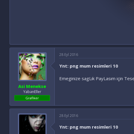
28 Eyl 2016
Ynt: png mum resimleri 10
Emeginize sagLık PayLasım için Tes
Asi Menekse
YabanEller
Grafiker
28 Eyl 2016
Ynt: png mum resimleri 10