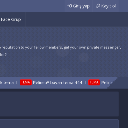
Giriş yap
Kayıt ol
Face Grup
 give reputation to your fellow members, get your own private messenger,
for?
su* bayan tema 444
Pelinsu*nostaljik radyo tema
TEMA
CÖZ