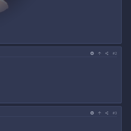
#2
#3