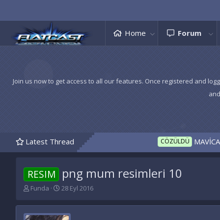
Home
Forum
Join us now to get access to all our features. Once registered and logg
and
Latest Thread
MAVİCASTERFM İNDEX CAN F
CÖZÜLDÜ
png mum resimleri 10
RESIM
K
B
Funda
28 Eyl 2016
o
a
n
ş
u
l