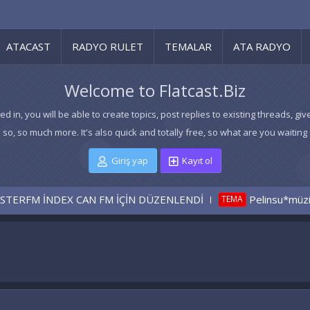
ATACAST
RADYO RULET
TEMALAR
ATA RADYO
Welcome to Flatcast.Biz
ed in, you will be able to create topics, post replies to existing threads,
 so, so much more. It's also quick and totally free, so what are you waiting 
Giriş yap
Kayıt ol
M İÇİN DÜZENLENDİ
Pelinsu*müzik tema
Pelin
TEMA
TEMA