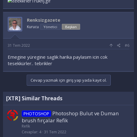
Renksizgazete
Kurucu
Yönetici
Başkan
31 Tem 2022
#6
Emegine yüregine saglık harika paylasım icin cok
tesekkürler.. tebrikler
Cevap yazmak için giriş yap yada kayıt ol.
[XTR] Similar Threads
Photoshop Bulut ve Duman
PHOTOSHOP
brush fırçalar Refik
Refik
Cevaplar
4
31 Tem 2022