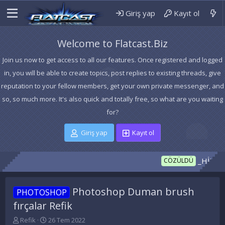
Giriş yap
Kayıt ol
Welcome to Flatcast.Biz
Join us now to get access to all our features. Once registered and logged
in, you will be able to create topics, post replies to existing threads, give
reputation to your fellow members, get your own private messenger, and
so, so much more. It's also quick and totally free, so what are you waiting
for?
Giriş yap
Kayıt ol
_HİLAL tem
CÖZÜLDÜ
Photoshop Duman brush
PHOTOSHOP
fırçalar Refik
K
B
Refik
26 Tem 2022