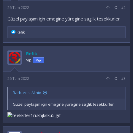
26 Tem 2022
#2
Güzel paylaşım için emegine yüregine saglik tesekkürler
İ
Refik
f
a
d
e
Refik
l
e
Vip
Vip
r
:
26 Tem 2022
#3
Barbaros' Alıntı:
Güzel paylaşım için emegine yüregine saglik tesekkürler