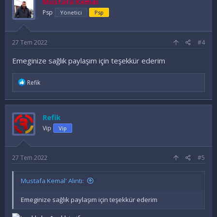
Mustafa Kemal
Psp
Yönetici
Psp
27 Tem 2022
#4
Emeginize sağlık paylaşım için teşekkür ederim
İ
Refik
f
a
d
e
Refik
l
e
Vip
Vip
r
:
27 Tem 2022
#5
Mustafa Kemal' Alıntı:
Emeginize sağlık paylaşım için teşekkür ederim