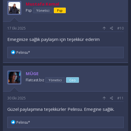
Mustafa Kemal
Psp
Yönetici
Psp
17 Eki 2025
#10
Emeginize sağlık paylaşım için teşekkür ederim
İ
Pelinsu*
f
a
d
e
MÜGE
l
e
Flatcast.biz
Yönetici
Ceo
r
:
30 Eki 2025
#11
Güzel paylaşımına teşekkürler Pelinsu. Emegine sağlık.
İ
Pelinsu*
f