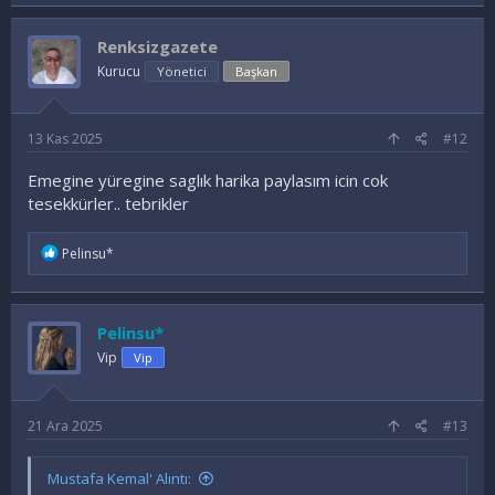
a
d
e
Renksizgazete
l
e
Kurucu
Yönetici
Başkan
r
:
13 Kas 2025
#12
Emegine yüregine saglık harika paylasım icin cok
tesekkürler.. tebrikler
İ
Pelinsu*
f
a
d
e
Pelinsu*
l
e
Vip
Vip
r
:
21 Ara 2025
#13
Mustafa Kemal' Alıntı: