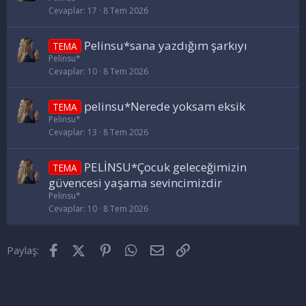
Cevaplar
17
8 Tem 2026
Pelinsu*sana yazdığım şarkıyı
TEMA
Pelinsu*
Cevaplar
10
8 Tem 2026
pelinsu*Nerede yoksam eksik
TEMA
Pelinsu*
Cevaplar
13
8 Tem 2026
PELİNSU*Çocuk geleceğimizin
TEMA
güvencesi yaşama sevincimizdir
Pelinsu*
Cevaplar
10
8 Tem 2026
Facebook
X (Twitter)
Pinterest
WhatsApp
E-posta
Link
Paylaş: