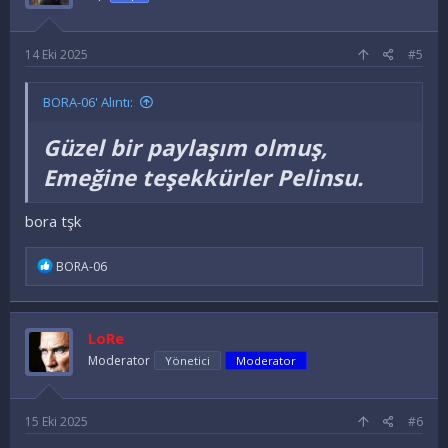
14 Eki 2025
#5
BORA-06' Alıntı:
Güzel bir paylaşım olmuş,
Emeğine teşekkürler Pelinsu.
bora tşk
İ
BORA-06
f
a
d
e
LoRe
l
e
Moderator
Yönetici
Moderator
r
:
15 Eki 2025
#6