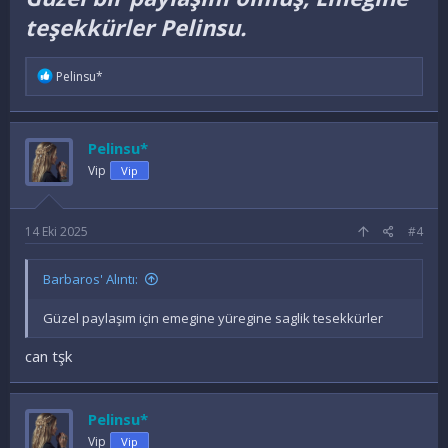
teşekkürler Pelinsu.
İ
Pelinsu*
f
a
d
e
Pelinsu*
l
e
Vip
Vip
r
:
14 Eki 2025
#4
Barbaros' Alıntı:
Güzel paylaşım için emegine yüregine saglik tesekkürler
can tşk
Pelinsu*
Vip
Vip