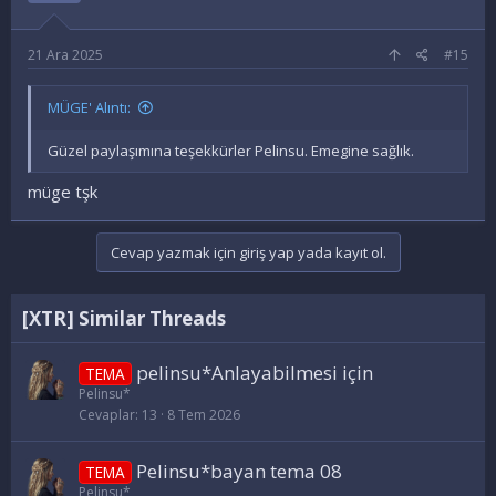
21 Ara 2025
#15
MÜGE' Alıntı:
Güzel paylaşımına teşekkürler Pelinsu. Emegine sağlık.
müge tşk
Cevap yazmak için giriş yap yada kayıt ol.
[XTR] Similar Threads
pelinsu*Anlayabilmesi için
TEMA
Pelinsu*
Cevaplar
13
8 Tem 2026
Pelinsu*bayan tema 08
TEMA
Pelinsu*