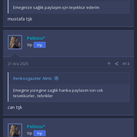
Emeginize sağlık paylaşım için teşekkür ederim
mustafa tşk
Pelinsu*
Vip
Vip
21 Ara 2025
#14
Renksizgazete' Alıntı:
Emegine yüregine saglık harika paylasım icin cok
tesekkürler.. tebrikler
can tşk
Pelinsu*
Vip
Vip