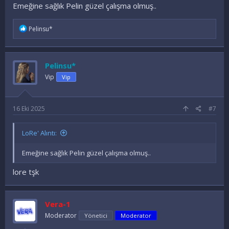
Emeğine sağlık Pelin güzel çalışma olmuş..
İ
Pelinsu*
f
a
d
e
Pelinsu*
l
e
Vip
Vip
r
:
16 Eki 2025
#7
LoRe' Alıntı:
Emeğine sağlık Pelin güzel çalışma olmuş..
lore tşk
Vera-1
Moderator
Yönetici
Moderator