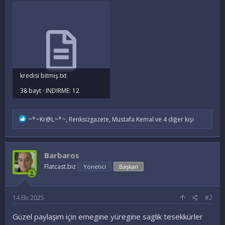
kredisi bitmiş.txt
38 bayt · INDIRME: 12
İ
~*~Kr@L~*~
,
Renksizgazete
,
Mustafa Kemal
ve 4 diğer kişi
f
a
d
e
Barbaros
l
e
Flatcast.biz
Yönetici
Başkan
r
:
14 Eki 2025
#2
Güzel paylaşım için emegine yüregine saglik tesekkürler