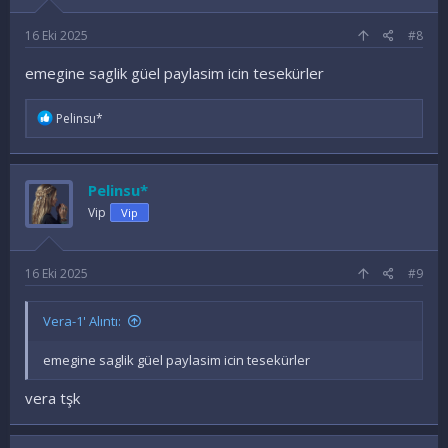
16 Eki 2025
#8
emegine saglik güel paylasim icin tesekürler
İ
Pelinsu*
f
a
d
e
Pelinsu*
l
e
Vip
Vip
r
:
16 Eki 2025
#9
Vera-1' Alıntı:
emegine saglik güel paylasim icin tesekürler
vera tşk