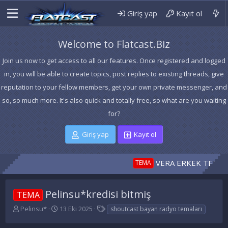
Giriş yap
Kayıt ol
Welcome to Flatcast.Biz
Join us now to get access to all our features. Once registered and logged
in, you will be able to create topics, post replies to existing threads, give
reputation to your fellow members, get your own private messenger, and
so, so much more. It's also quick and totally free, so what are you waiting
for?
Giriş yap
Kayıt ol
VERA ERKEK TEMA 17 120
TEMA
Pelinsu*kredisi bitmiş
TEMA
K
B
E
Pelinsu*
13 Eki 2025
shoutcast bayan radyo temaları
o
a
t
n
ş
i