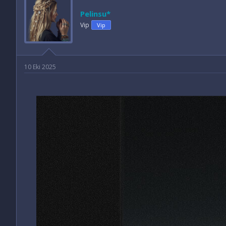
y
a
e
u
n
t
Pelinsu*
B
g
l
Vip
Vip
a
ı
e
ş
ç
r
l
t
a
a
t
r
10 Eki 2025
a
i
n
h
i