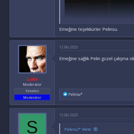
Emeğine teşekkürler Pelinsu.
12 Eki 2025
Emeğine sağlık Pelin güzel çalışma ol
LoRe
Moderator
Yönetici
İ
Pelinsu*
Moderator
f
a
d
e
13 Eki 2025
l
S
e
r
Pelinsu*' Alıntı:
: