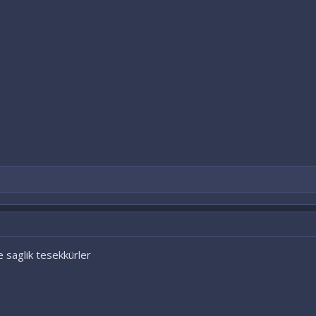
 saglik tesekkürler