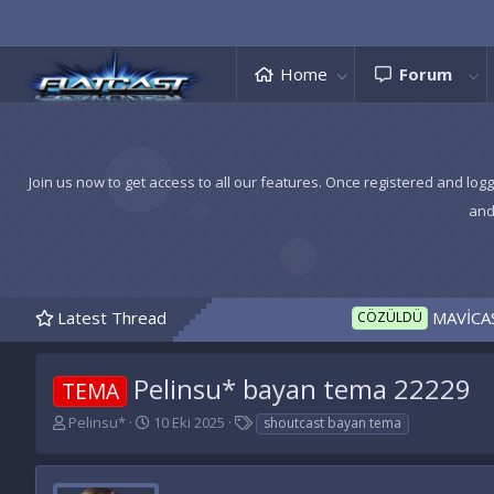
Home
Forum
Join us now to get access to all our features. Once registered and logg
and
Latest Thread
MAVİCASTERFM İNDEX CAN 
CÖZÜLDÜ
Pelinsu* bayan tema 22229
TEMA
K
B
E
Pelinsu*
10 Eki 2025
shoutcast bayan tema
o
a
t
n
ş
i
u
l
k