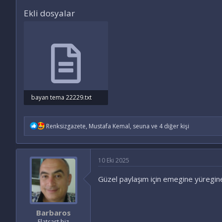
Ekli dosyalar
bayan tema 22229.txt
38 bayt · INDIRME: 5
İ
Renksizgazete
,
Mustafa Kemal
,
seuna
ve 4 diğer kişi
f
a
d
e
10 Eki 2025
l
e
Güzel paylaşım için emegine yüregine
r
:
Barbaros
Flatcast.biz