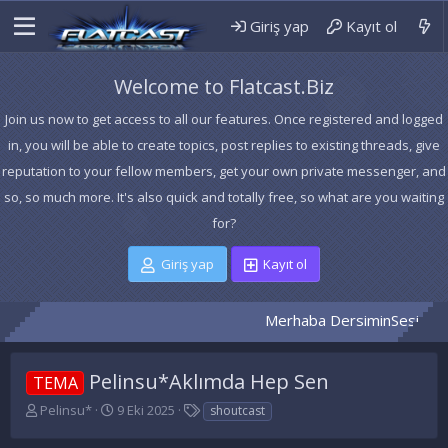
Giriş yap
Kayıt ol
Welcome to Flatcast.Biz
Join us now to get access to all our features. Once registered and logged
in, you will be able to create topics, post replies to existing threads, give
reputation to your fellow members, get your own private messenger, and
so, so much more. It's also quick and totally free, so what are you waiting
for?
Giriş yap
Kayıt ol
Merhaba DersiminSesi
CÖZÜLD
Pelinsu*Aklımda Hep Sen
TEMA
K
B
E
Pelinsu*
9 Eki 2025
shoutcast
o
a
t
n
ş
i