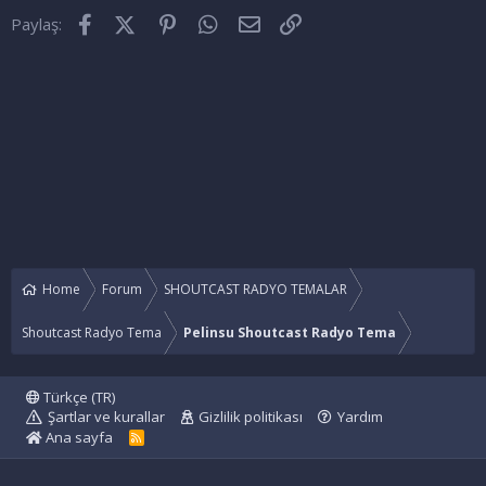
Facebook
X (Twitter)
Pinterest
WhatsApp
E-posta
Link
Paylaş:
Home
Forum
SHOUTCAST RADYO TEMALAR
Shoutcast Radyo Tema
Pelinsu Shoutcast Radyo Tema
Türkçe (TR)
Şartlar ve kurallar
Gizlilik politikası
Yardım
Ana sayfa
R
S
S