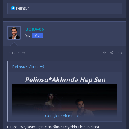
İ
Pelinsu*
f
a
d
e
BORA-06
l
e
Vip
Vip
r
:
10 Eki 2025
#3
Pelinsu*' Alıntı:
Pelinsu*Aklımda Hep Sen
Genişletmek için tıkla...
Güzel paylaşım için emeğine teşekkürler Pelinsu.