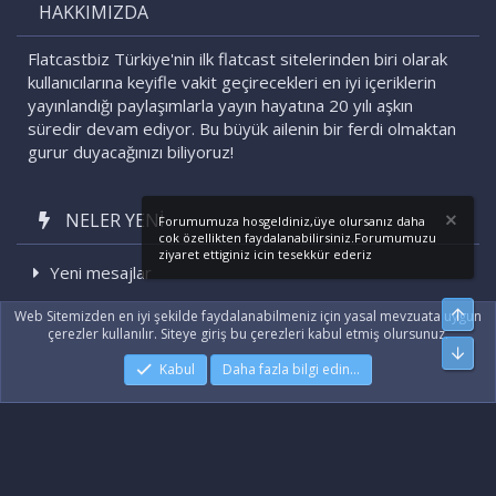
HAKKIMIZDA
Flatcastbiz Türkiye'nin ilk flatcast sitelerinden biri olarak
kullanıcılarına keyifle vakit geçirecekleri en iyi içeriklerin
yayınlandığı paylaşımlarla yayın hayatına 20 yılı aşkın
süredir devam ediyor. Bu büyük ailenin bir ferdi olmaktan
gurur duyacağınızı biliyoruz!
NELER YENI
Forumumuza hosgeldiniz,üye olursanız daha
cok özellikten faydalanabilirsiniz.Forumumuzu
ziyaret ettiginiz icin tesekkür ederiz
Yeni mesajlar
Son etkinlikler
Üst
Web Sitemizden en iyi şekilde faydalanabilmeniz için yasal mevzuata uygun
çerezler kullanılır. Siteye giriş bu çerezleri kabul etmiş olursunuz.
Alt
Kabul
Daha fazla bilgi edin…
|
Xenforo Add-ons
© by ©XenTR
|
Xenforo Theme
© by ©XenTR