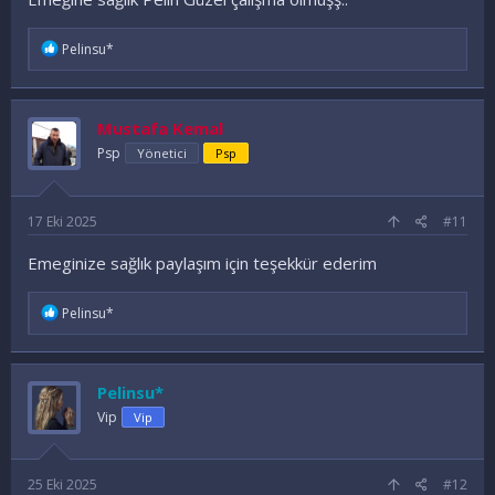
İ
Pelinsu*
f
a
d
e
Mustafa Kemal
l
e
Psp
Yönetici
Psp
r
:
17 Eki 2025
#11
Emeginize sağlık paylaşım için teşekkür ederim
İ
Pelinsu*
f
a
d
e
Pelinsu*
l
e
Vip
Vip
r
:
25 Eki 2025
#12