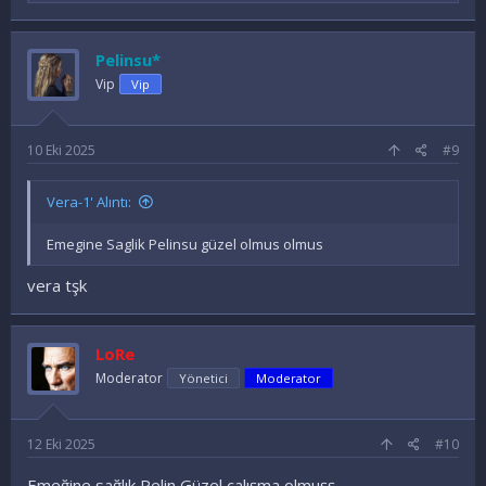
a
d
e
Pelinsu*
l
e
Vip
Vip
r
:
10 Eki 2025
#9
Vera-1' Alıntı:
Emegine Saglik Pelinsu güzel olmus olmus
vera tşk
LoRe
Moderator
Yönetici
Moderator
12 Eki 2025
#10
Emeğine sağlık Pelin Güzel çalışma olmuşş..