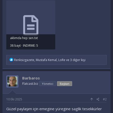
aklımda hep sen.txt
38 bayt · INDIRME: 5
İ
Renksizgazete
,
Mustafa Kemal
,
LoRe
ve 3 diğer kişi
f
a
d
e
Barbaros
l
e
Flatcast.biz
Yönetici
Başkan
r
:
10 Eki 2025
#2
Güzel paylaşım için emegine yüregine saglik tesekkürler