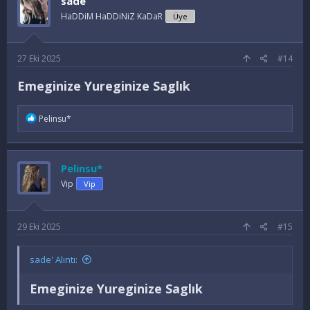
sade
HaDDiM HaDDiNiZ KaDaR
Üye
27 Eki 2025
#14
Emeginize Yureginize Saglık
İ
Pelinsu*
f
a
d
e
Pelinsu*
l
e
Vip
Vip
r
:
29 Eki 2025
#15
sade' Alıntı:
Emeginize Yureginize Saglık