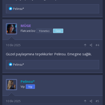
İ
Pelinsu*
f
a
d
e
MÜGE
l
e
Flatcast.biz
Yönetici
Ceo
r
:
10 Eki 2025
#4
Güzel paylaşımına teşekkürler Pelinsu. Emegine sağlık.
İ
Pelinsu*
f
a
d
e
Pelinsu*
l
e
Vip
Vip
r
:
10 Eki 2025
#5