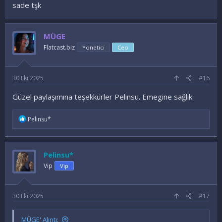
sade tşk
MÜGE
Flatcast.biz
Yönetici
Ceo
30 Eki 2025
#16
Güzel paylaşımına teşekkürler Pelinsu. Emegine sağlık.
İ
Pelinsu*
f
a
d
e
Pelinsu*
l
e
Vip
Vip
r
:
30 Eki 2025
#17
MÜGE' Alıntı: