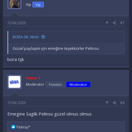
Vip
Vip
10 Eki 2025
#7
BORA-06' Alıntı:
Güzel paylaşım için emeğine teşekkürler Pelinsu.
bora tşk
Vera-1
Moderator
Yönetici
Moderator
10 Eki 2025
#8
Emegine Saglik Pelinsu güzel olmus olmus
İ
Pelinsu*
f