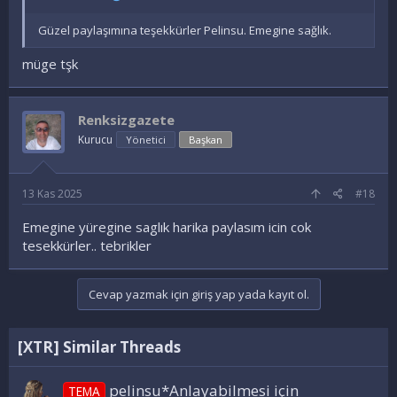
Güzel paylaşımına teşekkürler Pelinsu. Emegine sağlık.
müge tşk
Renksizgazete
Kurucu
Yönetici
Başkan
13 Kas 2025
#18
Emegine yüregine saglık harika paylasım icin cok
tesekkürler.. tebrikler
Cevap yazmak için giriş yap yada kayıt ol.
[XTR] Similar Threads
pelinsu*Anlayabilmesi için
TEMA