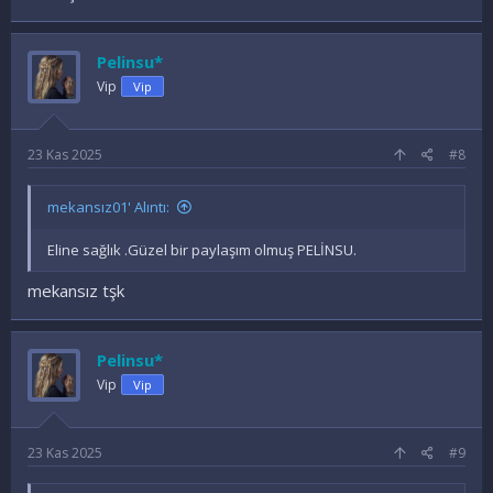
Pelinsu*
Vip
Vip
23 Kas 2025
#8
mekansız01' Alıntı:
Eline sağlık .Güzel bir paylaşım olmuş PELİNSU.
mekansız tşk
Pelinsu*
Vip
Vip
23 Kas 2025
#9