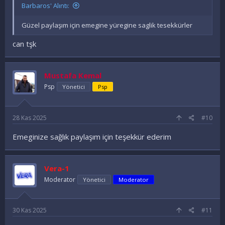
Barbaros' Alıntı:
Güzel paylaşım için emegine yüregine saglik tesekkürler
can tşk
Mustafa Kemal
Psp
Yönetici
Psp
28 Kas 2025
#10
Emeginize sağlık paylaşım için teşekkür ederim
Vera-1
Moderator
Yönetici
Moderator
30 Kas 2025
#11