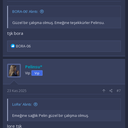
BORA-06' Alıntı:
Güzel bir çalışma olmuş. Emeğine teşekkürler Pelinsu.
tşk bora
İ
BORA-06
f
a
d
e
Pelinsu*
l
e
Vip
Vip
r
:
23 Kas 2025
#7
LoRe' Alıntı:
Emeğine sağlık Pelin güzel bir çalışma olmuş.
lore tşk