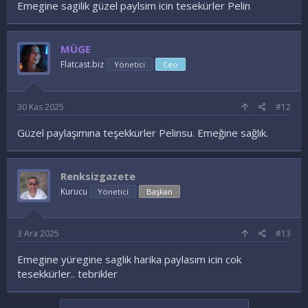
Emegine sagilik güzel paylsim icin tesekürler Pelin
MÜGE
Flatcast.biz
Yönetici
Ceo
30 Kas 2025
#12
Güzel paylaşımına teşekkürler Pelinsu. Emeğine sağlık.
Renksizgazete
Kurucu
Yönetici
Başkan
3 Ara 2025
#13
Emegine yüregine saglık harika paylasım icin cok
tesekkürler.. tebrikler