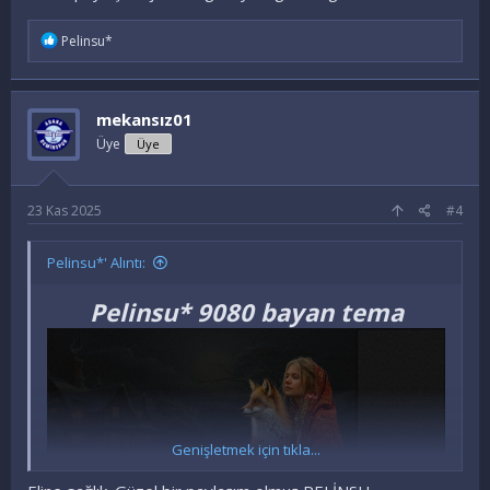
İ
Pelinsu*
f
a
d
e
mekansız01
l
e
Üye
Üye
r
:
23 Kas 2025
#4
Pelinsu*' Alıntı:
Pelinsu* 9080 bayan tema
Genişletmek için tıkla...