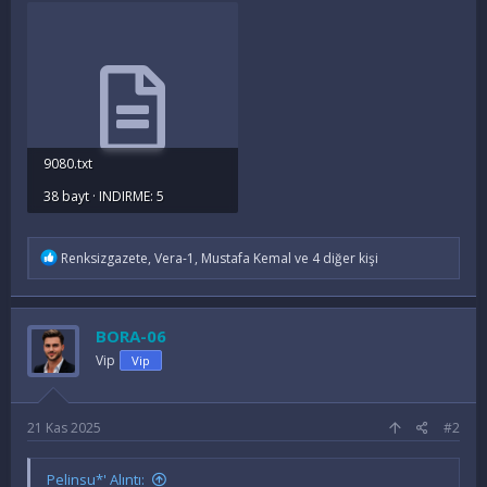
9080.txt
38 bayt · INDIRME: 5
İ
Renksizgazete
,
Vera-1
,
Mustafa Kemal
ve 4 diğer kişi
f
a
d
e
BORA-06
l
e
Vip
Vip
r
:
21 Kas 2025
#2
Pelinsu*' Alıntı: