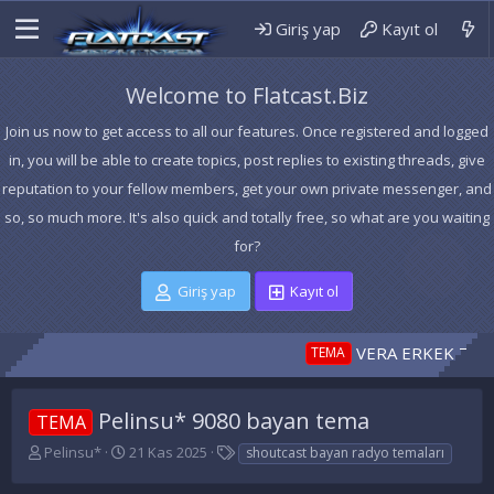
Giriş yap
Kayıt ol
Welcome to Flatcast.Biz
Join us now to get access to all our features. Once registered and logged
in, you will be able to create topics, post replies to existing threads, give
reputation to your fellow members, get your own private messenger, and
so, so much more. It's also quick and totally free, so what are you waiting
for?
Giriş yap
Kayıt ol
VERA ERKEK TEMA 17 1
TEMA
Pelinsu* 9080 bayan tema
TEMA
K
B
E
Pelinsu*
21 Kas 2025
shoutcast bayan radyo temaları
o
a
t
n
ş
i