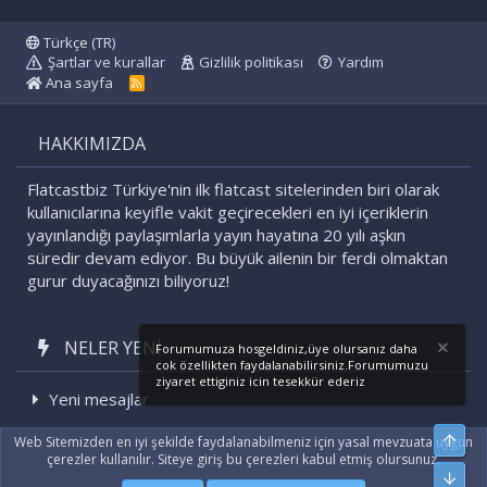
Türkçe (TR)
Şartlar ve kurallar
Gizlilik politikası
Yardım
Ana sayfa
R
S
S
HAKKIMIZDA
Flatcastbiz Türkiye'nin ilk flatcast sitelerinden biri olarak
kullanıcılarına keyifle vakit geçirecekleri en iyi içeriklerin
yayınlandığı paylaşımlarla yayın hayatına 20 yılı aşkın
süredir devam ediyor. Bu büyük ailenin bir ferdi olmaktan
gurur duyacağınızı biliyoruz!
NELER YENI
Forumumuza hosgeldiniz,üye olursanız daha
cok özellikten faydalanabilirsiniz.Forumumuzu
ziyaret ettiginiz icin tesekkür ederiz
Yeni mesajlar
Son etkinlikler
Üst
Web Sitemizden en iyi şekilde faydalanabilmeniz için yasal mevzuata uygun
çerezler kullanılır. Siteye giriş bu çerezleri kabul etmiş olursunuz.
Alt