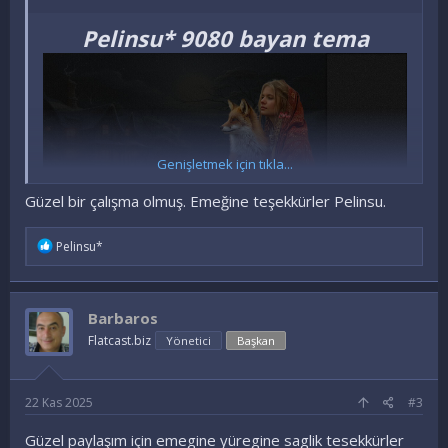
Pelinsu* 9080 bayan tema
Genişletmek için tıkla...
Güzel bir çalışma olmuş. Emeğine teşekkürler Pelinsu.
İ
Pelinsu*
f
a
d
e
Barbaros
l
e
Flatcast.biz
Yönetici
Başkan
r
:
22 Kas 2025
#3
Güzel paylaşım için emegine yüregine saglik tesekkürler