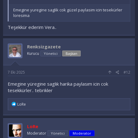
Emegine yuregine saglik cok güzel paylasim icin tesekürler
loresima
Teşekkür ederim Vera..
Renksizgazete
Kurucu
Yönetici
Başkan
7 Eki 2025
#12
Emegine yüregine saglık harika paylasım icin cok
tesekkürler.. tebrikler
İ
LoRe
f
a
d
e
LoRe
l
e
Moderator
Yönetici
Moderator