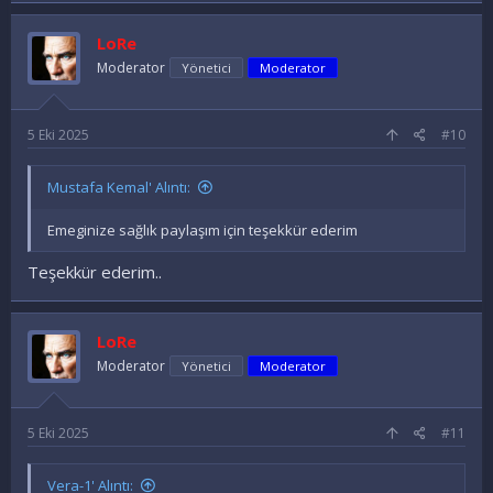
d
e
LoRe
l
e
Moderator
Yönetici
Moderator
r
:
5 Eki 2025
#10
Mustafa Kemal' Alıntı:
Emeginize sağlık paylaşım için teşekkür ederim
Teşekkür ederim..
LoRe
Moderator
Yönetici
Moderator
5 Eki 2025
#11
Vera-1' Alıntı: