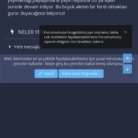
yayınlandığı paylaşımlarla yayın hayatına 20 yılı aşkın
süredir devam ediyor. Bu büyük ailenin bir ferdi olmaktan
gurur duyacağınızı biliyoruz!
NELER YENI
Forumumuza hosgeldiniz,üye olursanız daha
cok özellikten faydalanabilirsiniz.Forumumuzu
ziyaret ettiginiz icin tesekkür ederiz
Yeni mesajlar
Son etkinlikler
Üst
Web Sitemizden en iyi şekilde faydalanabilmeniz için yasal mevzuata uygun
çerezler kullanılır. Siteye giriş bu çerezleri kabul etmiş olursunuz.
Alt
Kabul
Daha fazla bilgi edin…
|
Xenforo Add-ons
© by ©XenTR
|
Xenforo Theme
© by ©XenTR