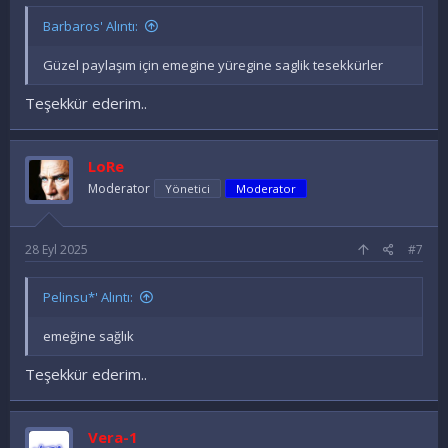
Barbaros' Alıntı:
Güzel paylaşım için emegine yüregine saglik tesekkürler
Teşekkür ederim..
LoRe
Moderator
Yönetici
Moderator
28 Eyl 2025
#7
Pelinsu*' Alıntı:
emeğine sağlık
Teşekkür ederim..
Vera-1