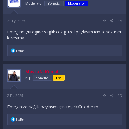
Moderator
Yönetici
Moderator
29 Eyl 2025
#8
Emegine yuregine saglik cok güzel paylasim icin tesekürler
loresima
İ
LoRe
f
a
d
e
Mustafa Kemal
l
e
Psp
Yönetici
Psp
r
:
2 Eki 2025
#9
Emeginize sağlık paylaşım için teşekkür ederim
İ
LoRe
f
a