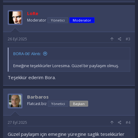
a
d
e
LoRe
l
e
Moderator
Yönetici
Moderator
r
:
26 Eyl 2025
#3
BORA-06' Alıntı:
Emeğine teşekkürler Loresima. Güzel bir paylaşım olmuş.
Teşekkür ederim Bora.
Barbaros
Flatcast.biz
Yönetici
Başkan
27 Eyl 2025
#4
Güzel paylaşım için emegine yüregine saglik tesekkürler