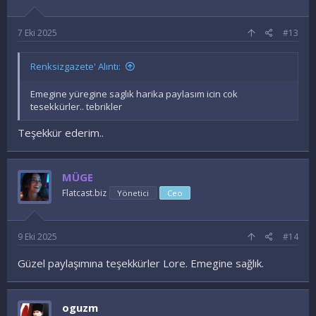
r
:
7 Eki 2025
#13
Renksizgazete' Alıntı:
Emegine yüregine saglık harika paylasım icin cok
tesekkürler.. tebrikler
Teşekkür ederim..
MÜGE
Flatcast.biz
Yönetici
Ceo
9 Eki 2025
#14
Güzel paylaşımına teşekkürler Lore. Emegine sağlık.
oguzm