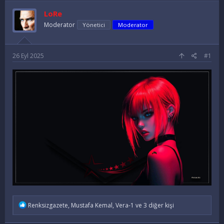
u
l
k
LoRe
y
a
e
Moderator
u
n
Yönetici
t
Moderator
B
g
l
a
ı
e
ş
ç
r
26 Eyl 2025
#1
l
t
a
a
t
r
a
i
n
h
i
İ
Renksizgazete
,
Mustafa Kemal
,
Vera-1
ve 3 diğer kişi
f
a