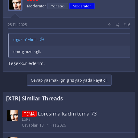
l
e
Moderator
Yönetici
Moderator
r
:
25 Eki 2025
#16
oguzm' Alıntı:
emegınıze sglk
Teşekkür ederim..
Cevap yazmak için giriş yap yada kayıt ol.
[XTR] Similar Threads
Loresima kadın tema 73
TEMA
LoRe
Cevaplar
13
4 Haz 2026