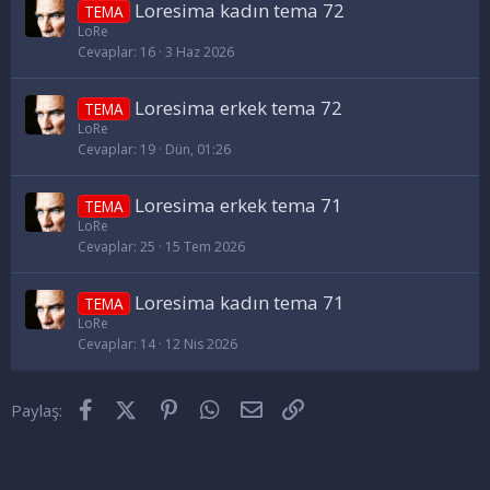
Loresima kadın tema 72
TEMA
LoRe
Cevaplar
16
3 Haz 2026
Loresima erkek tema 72
TEMA
LoRe
Cevaplar
19
Dün, 01:26
Loresima erkek tema 71
TEMA
LoRe
Cevaplar
25
15 Tem 2026
Loresima kadın tema 71
TEMA
LoRe
Cevaplar
14
12 Nis 2026
Facebook
X (Twitter)
Pinterest
WhatsApp
E-posta
Link
Paylaş: