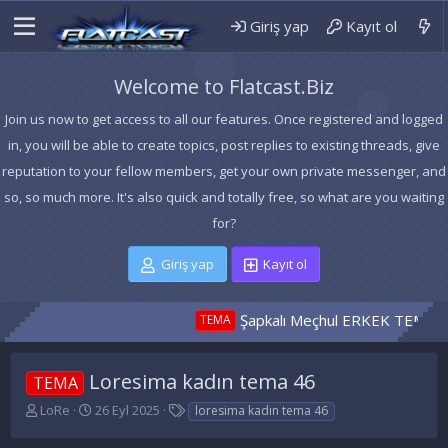
Giriş yap
Kayıt ol
Welcome to Flatcast.Biz
Join us now to get access to all our features. Once registered and logged
in, you will be able to create topics, post replies to existing threads, give
reputation to your fellow members, get your own private messenger, and
so, so much more. It's also quick and totally free, so what are you waiting
for?
Giriş yap
Kayıt ol
Şapkalı Meçhul ERKEK TEMA
TEMA
TEMA
Loresima kadın tema 46
TEMA
K
B
E
LoRe
26 Eyl 2025
loresima kadın tema 46
o
a
t
n
ş
i