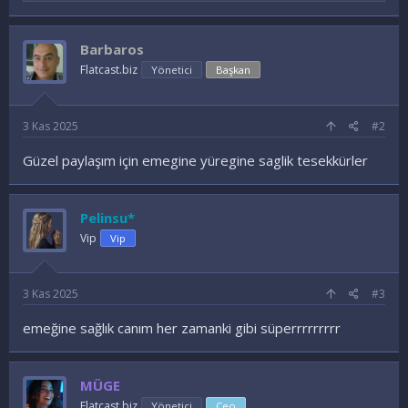
a
d
e
Barbaros
l
e
Flatcast.biz
Yönetici
Başkan
r
:
3 Kas 2025
#2
Güzel paylaşım için emegine yüregine saglik tesekkürler
Pelinsu*
Vip
Vip
3 Kas 2025
#3
emeğine sağlık canım her zamanki gibi süperrrrrrrrr
MÜGE
Flatcast.biz
Yönetici
Ceo