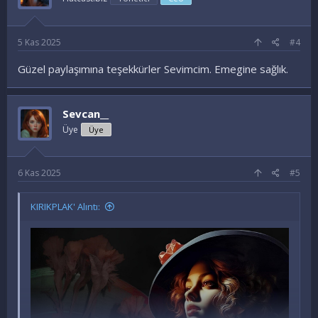
5 Kas 2025
#4
Güzel paylaşımına teşekkürler Sevimcim. Emegine sağlık.
Sevcan__
Üye
Üye
6 Kas 2025
#5
KIRIKPLAK' Alıntı: