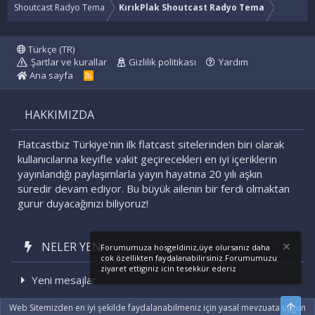
Shoutcast Radyo Tema
KırıkPlak Shoutcast Radyo Tema
Türkçe (TR)
Şartlar ve kurallar
Gizlilik politikası
Yardım
Ana sayfa
R
S
S
HAKKIMIZDA
Flatcastbiz Türkiye'nin ilk flatcast sitelerinden biri olarak
kullanıcılarına keyifle vakit geçirecekleri en iyi içeriklerin
yayınlandığı paylaşımlarla yayın hayatına 20 yılı aşkın
süredir devam ediyor. Bu büyük ailenin bir ferdi olmaktan
gurur duyacağınızı biliyoruz!
NELER YENI
Forumumuza hosgeldiniz,üye olursanız daha
cok özellikten faydalanabilirsiniz.Forumumuzu
ziyaret ettiginiz icin tesekkür ederiz
Yeni mesajlar
Son etkinlikler
Üst
Web Sitemizden en iyi şekilde faydalanabilmeniz için yasal mevzuata uygun