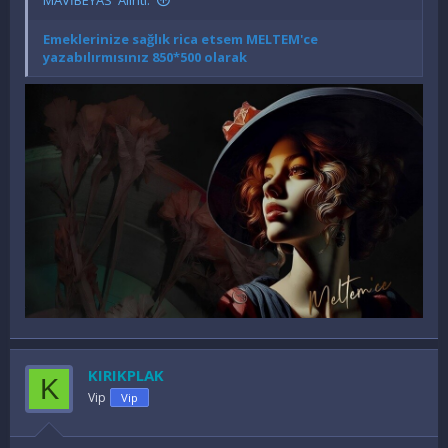
Emeklerinize sağlık rica etsem MELTEM'ce
yazabılırmısınız 850*500 olarak
KIRIKPLAK
K
Vip
Vip