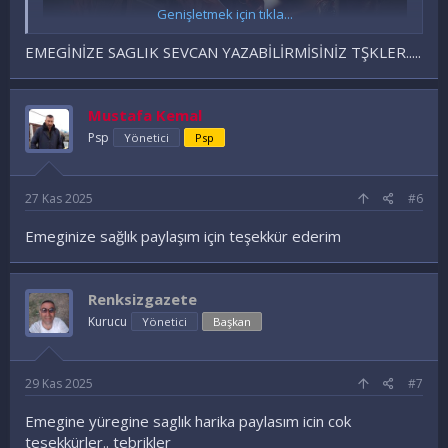
Genişletmek için tıkla...
EMEGİNİZE SAGLIK SEVCAN YAZABİLİRMİSİNİZ TŞKLER.....
Mustafa Kemal
Psp
Yönetici
Psp
27 Kas 2025
#6
Emeginize sağlık paylaşım için teşekkür ederim
Renksizgazete
Kurucu
Yönetici
Başkan
29 Kas 2025
#7
Emegine yüregine saglık harika paylasım icin cok
tesekkürler.. tebrikler