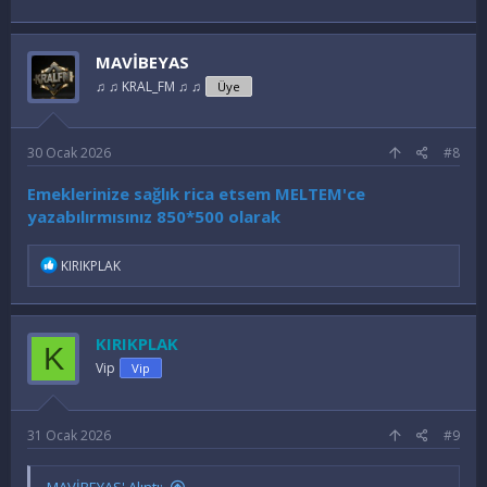
MAVİBEYAS
♫ ♫ KRAL_FM ♫ ♫
Üye
30 Ocak 2026
#8
Emeklerinize sağlık rica etsem MELTEM'ce
yazabılırmısınız 850*500 olarak
İ
KIRIKPLAK
f
a
d
e
KIRIKPLAK
K
l
e
Vip
Vip
r
:
31 Ocak 2026
#9
MAVİBEYAS' Alıntı: