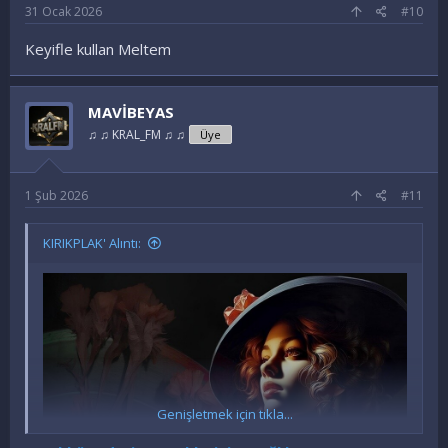
31 Ocak 2026
#10
Keyifle kullan Meltem
MAVİBEYAS
♫ ♫ KRAL_FM ♫ ♫
Üye
1 Şub 2026
#11
KIRIKPLAK' Alıntı:
Genişletmek için tıkla...