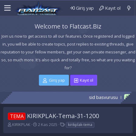
Giriş yap
Kayıt ol
Welcome to Flatcast.Biz
Join us now to get access to all our features. Once registered and logged
in, you will be able to create topics, post replies to existing threads, give
reputation to your fellow members, get your own private messenger, and
so, so much more. It's also quick and totally free, so what are you waiting
for?
Giriş yap
Kayıt ol
sid basvurusu
_H
CÖZÜLDÜ
KIRIKPLAK-Tema-31-1200
TEMA
K
B
E
KIRIKPLAK
2 Kas 2025
kirikplak-tema
o
a
t
n
ş
i